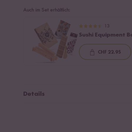
Auch im Set erhältlich:
13
Sushi Equipment B
CHF 22.95
Loading...
Details
Material: Birkenholz
Holzrahmen: 23 cm lang, 8 cm breit, 3 cm hoch
Holzstab: 18 cm lang, 3 cm breit, 3 cm hoch