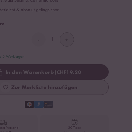
es Maki Sushi & California Rolls
derleicht & absolut gelingsicher
n:
-
+
is 5 Werktagen
In den Warenkorb
|
CHF
19.20
Loading...
Zur Merkliste hinzufügen
oser Versand
30 Tage