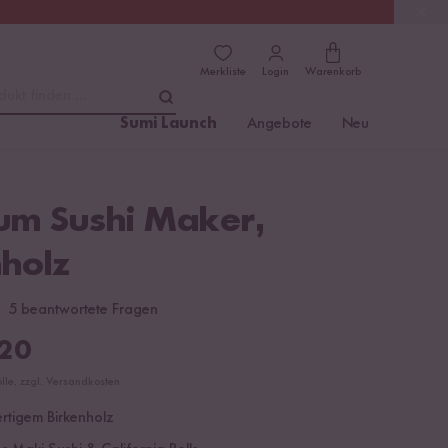
(4.76)
Trusted Shops
Merkliste
Login
Warenkorb
dukt finden ...
Sumi Launch
Angebote
Neu
um Sushi Maker,
nholz
5 beantwortete Fragen
20
ölle, zzgl. Versandkosten
rtigem Birkenholz