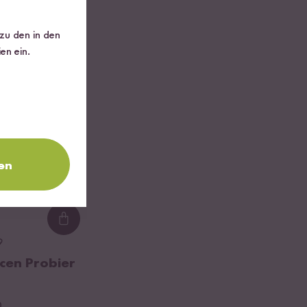
 zu den in den
en ein.
en
Loading...
9
cen Probier
0