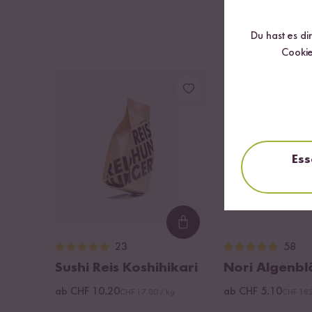
Du hast es di
Cookie
DU SPARST BIS ZU 7
Ess
Loading...
23
58
Sushi Reis Koshihikari
Nori Algenbl
ab CHF 10.20
ab CHF 5.10
CHF 17.00 / kg
CHF 182