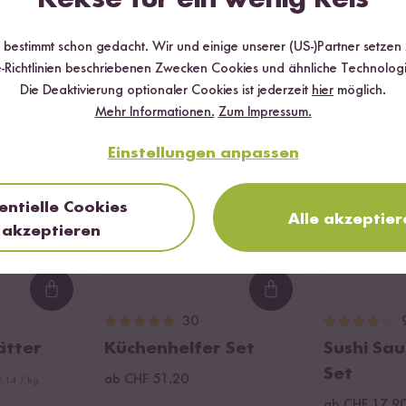
Wird oft zusammen gekauft
r bestimmt schon gedacht. Wir und einige unserer (US-)Partner setzen
-Richtlinien beschriebenen Zwecken Cookies und ähnliche Technologi
Die Deaktivierung optionaler Cookies ist jederzeit
hier
möglich.
Mehr Informationen.
Zum Impressum.
 %
Einstellungen anpassen
entielle Cookies
Alle akzeptier
akzeptieren
Loading...
Loading...
30
ätter
Küchenhelfer Set
Sushi Sau
Set
ab CHF 51.20
.14 / kg
ab CHF 17.9