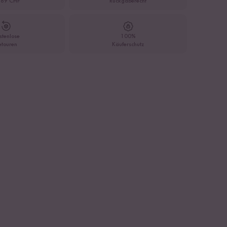
 89 CHF
Rückgaberecht
stenlose
100%
etouren
Käuferschutz