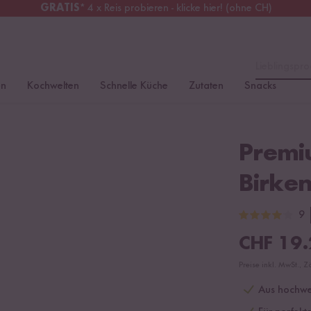
GRATIS
* 4 x Reis probieren - klicke hier! (ohne CH)
chweiz
Alle Zölle & Steuern
inklusive
Lieblingspro
en
Kochwelten
Schnelle Küche
Zutaten
Snacks
Premi
Birke
9
CHF
19.
Preise inkl. MwSt., Z
Aus hochwe