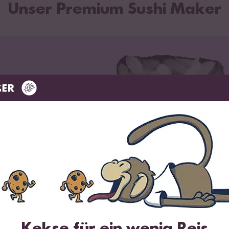
len
Unser Premium Sushi Maker
Kekse für ein wenig Reis