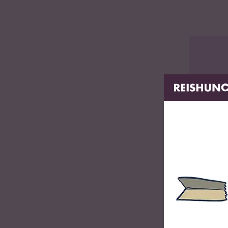
nicht spülmaschinengeeignet, bitte mit der Hand abspü
Bedienungsanleitung