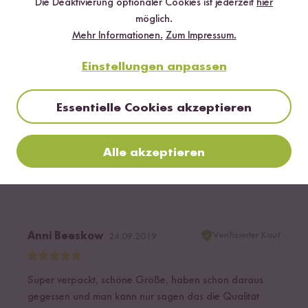
Die Deaktivierung optionaler Cookies ist jederzeit
hier
Verifizierter Kauf
Samyka
12.10.2019
möglich.
Mehr Informationen.
Zum Impressum.
Einfach super! Die Größe habe ich lange gesucht. Und
Einstellungen anpassen
die Form passt überall dazu. Ideal für alle Reisgerichte,
aber auch für Pasta und Suppe. Ausgepackt und direkt
Essentielle Cookies akzeptieren
eingeweiht...
8
Personen fanden diese Antwort hilfreich
Alle akzeptieren
Melden
Verifizierter Kauf
Anni Beeskow
24.09.2019
Super verpackt, schöne Größe, haben schon daraus
gegessen und man kann nur sagen das die Qualität