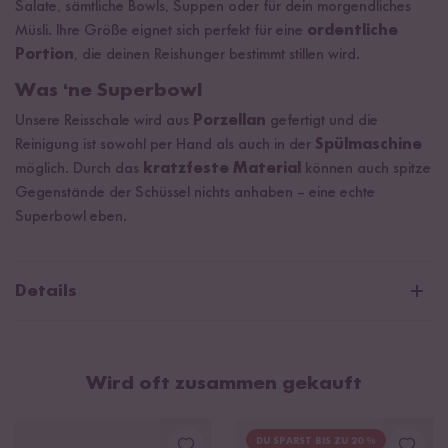
Salate, sämtliche Bowls, Suppen oder für dein morgendliches
Müsli. Ihre Größe eignet sich perfekt für eine
ordentliche
Portion
, die deinen Reishunger bestimmt stillen wird.
Was ‘ne Superbowl
Unsere Reisschale wird aus
Porzellan
gefertigt und die
Reinigung ist sowohl per Hand als auch in der
Spülmaschine
möglich. Durch das
kratzfeste Material
können auch spitze
Gegenstände der Schüssel nichts anhaben – eine echte
Superbowl eben.
Details
Schicke Reisschale im Reishunger Design
Für Reisgerichte und mehr
Wird oft zusammen gekauft
Material: Porzellan
Farbe: Weiß mit Reishunger Aufdruck
DU SPARST BIS ZU 20 %