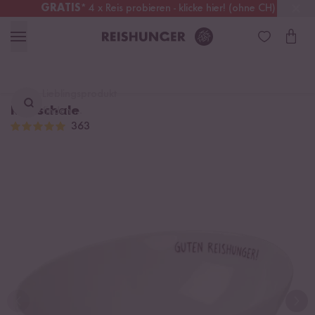
GRATIS
* 4 x Reis probieren - klicke hier! (ohne CH)
Schweiz
Alle Zölle & Steuern
inklusive
Lieblingsprodukt
Reisschale
finden ...
363