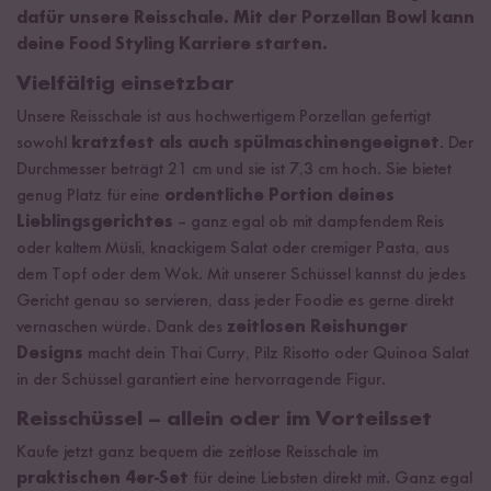
dafür unsere Reisschale. Mit der Porzellan Bowl kann
deine Food Styling Karriere starten.
Vielfältig einsetzbar
Unsere Reisschale ist aus hochwertigem Porzellan gefertigt
sowohl
kratzfest als auch spülmaschinengeeignet
. Der
Durchmesser beträgt 21 cm und sie ist 7,3 cm hoch. Sie bietet
genug Platz für eine
ordentliche Portion deines
Lieblingsgerichtes
– ganz egal ob mit dampfendem Reis
oder kaltem Müsli, knackigem Salat oder cremiger Pasta, aus
dem Topf oder dem Wok. Mit unserer Schüssel kannst du jedes
Gericht genau so servieren, dass jeder Foodie es gerne direkt
vernaschen würde. Dank des
zeitlosen Reishunger
Designs
macht dein Thai Curry, Pilz Risotto oder Quinoa Salat
in der Schüssel garantiert eine hervorragende Figur.
Reisschüssel – allein oder im Vorteilsset
Kaufe jetzt ganz bequem die zeitlose Reisschale im
praktischen 4er-Set
für deine Liebsten direkt mit. Ganz egal