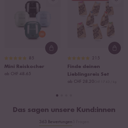
Durchmesser: 21 cm
Höhe: 7,3 cm
Gewicht: 510 g
Einfach zu reinigen, kratzfest & spülmaschinengeeignet
Loading...
Loadi
85
215
Mini Reiskocher
Finde deinen
ab CHF 48.65
Lieblingsreis Set
ab CHF 28.20
CHF 17.63 / kg
Das sagen unsere Kund:innen
363 Bewertungen
5 Fragen