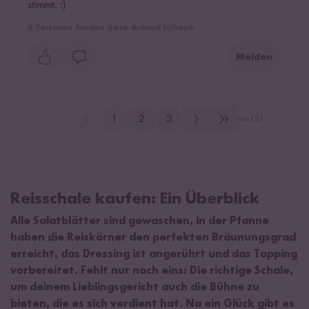
stimmt. :)
6
Personen fanden diese Antwort hilfreich
Melden
1
2
3
von
121
Reisschale kaufen: Ein Überblick
Alle Salatblätter sind gewaschen, in der Pfanne
haben die Reiskörner den perfekten Bräunungsgrad
erreicht, das Dressing ist angerührt und das Topping
vorbereitet. Fehlt nur noch eins: Die richtige Schale,
um deinem Lieblingsgericht auch die Bühne zu
bieten, die es sich verdient hat. Na ein Glück gibt es