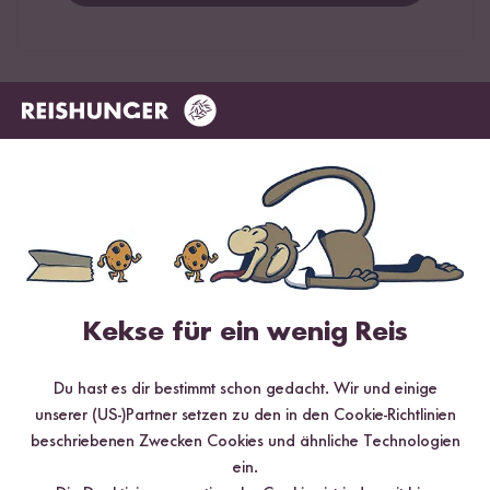
Hilfreichste
Neueste
Höchste Bewertung
Niedrigste Bewertung
Verifizierter Kauf
DieSmily
16.04.2021
Tolle Größe, ich benutze fast nur noch diese Schüssel,
egal was es zu Essen gibt.
Kekse für ein wenig Reis
9
Personen fanden diese Antwort hilfreich
Du hast es dir bestimmt schon gedacht. Wir und einige
Melden
unserer (US-)Partner setzen zu den in den Cookie-Richtlinien
beschriebenen Zwecken Cookies und ähnliche Technologien
ein.