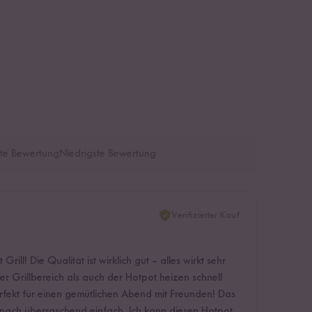
te Bewertung
Niedrigste Bewertung
Verifizierter Kauf
rill! Die Qualität ist wirklich gut – alles wirkt sehr
er Grillbereich als auch der Hotpot heizen schnell
rfekt für einen gemütlichen Abend mit Freunden! Das
anach überraschend einfach. Ich kann diesen Hotpot