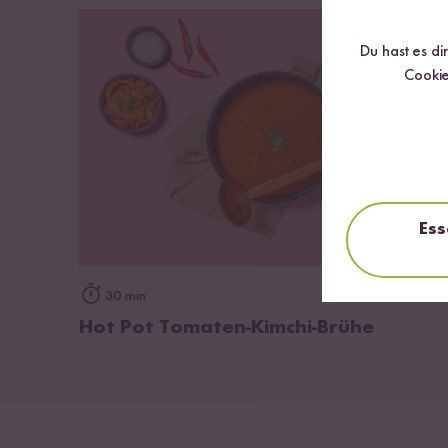
Soj
Fruk
Du hast es di
Hefe
Cookie
(Mil
Ess
zum Rezept
30 min
Hot Pot Tomaten-Kimchi-Brühe