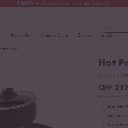
GRATIS
* 4 x Reis probieren - klicke hier! (ohne CH)
chweiz
Alle Zölle & Steuern
inklusive
Lieblingspro
en
Kochwelten
Schnelle Küche
Zutaten
Snacks
tarter Set
Hot Po
28
CHF
217
Preise inkl. MwSt., Z
Unser Hot Po
Mit den wic
Das perfekt