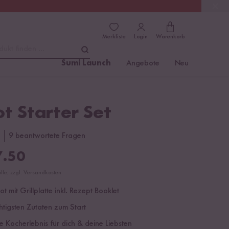
(4.76)
Trusted Shops
Merkliste
Login
Warenkorb
dukt finden ...
Sumi Launch
Angebote
Neu
t Starter Set
9 beantwortete Fragen
.50
ölle, zzgl. Versandkosten
t mit Grillplatte inkl. Rezept Booklet
htigsten Zutaten zum Start
e Kocherlebnis für dich & deine Liebsten