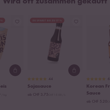
Wird oft zusammen gekauft
 %
DU SPARST BIS ZU 17 %
Loading...
Loading...
44
6
eis
Sojasauce
Korean Fr
Sauce
ab CHF 3.75
 / kg
CHF 15.00 / L
ab CHF 5.20
CH