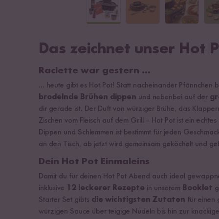
Das zeichnet unser Hot P
Raclette war gestern ...
... heute gibt es Hot Pot! Statt nacheinander Pfännchen b
brodelnde Brühen dippen
und nebenbei auf der
gr
dir gerade ist. Der Duft von würziger Brühe, das Klappe
Zischen vom Fleisch auf dem Grill – Hot Pot ist ein echtes
Dippen und Schlemmen ist bestimmt für jeden Geschmack 
an den Tisch, ab jetzt wird gemeinsam geköchelt und geb
Dein Hot Pot Einmaleins
Damit du für deinen Hot Pot Abend auch ideal gewappnet 
inklusive
12 leckerer Rezepte
in unserem
Booklet
g
Starter Set gibts
die wichtigsten Zutaten
für einen
würzigen Sauce über teigige Nudeln bis hin zur knackigen