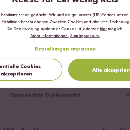
a
bohnen 14 %,
Weizen
, Alkohol),
tosesirup, Zucker, Knoblauch 12 %, Salz,
r bestimmt schon gedacht. Wir und einige unserer (US-)Partner setzen
extrakt, modifizierte Stärke, Säureregulator
-Richtlinien beschriebenen Zwecken Cookies und ähnliche Technologi
chsäure), Stabilisator (Xanthan).
Die Deaktivierung optionaler Cookies ist jederzeit
hier
möglich.
Mehr Informationen.
Zum Impressum.
Einstellungen anpassen
entielle Cookies
Alle akzeptier
akzeptieren
zum Rezept
Vegan
15 min
Chinesischer Gurkensalat
H