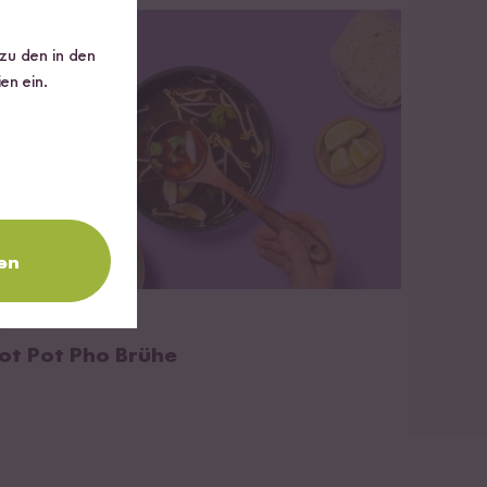
 zu den in den
en ein.
en
zum Rezept
45 min
ot Pot Pho Brühe