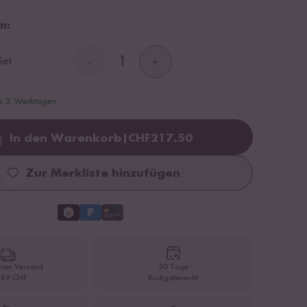
n:
Set
-
+
is 5 Werktagen
In den Warenkorb
|
CHF
217.50
Loading...
Zur Merkliste hinzufügen
oser Versand
30 Tage
 89 CHF
Rückgaberecht