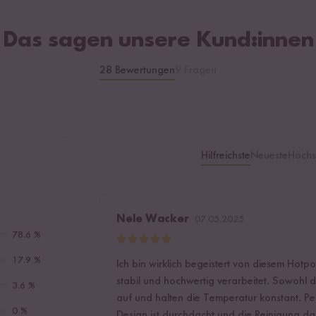
Das sagen unsere Kund:innen
28 Bewertungen
9 Fragen
Hilfreichste
Neueste
Höchs
Nele Wacker
07.05.2025
78.6 %
17.9 %
Ich bin wirklich begeistert von diesem Hotpot G
stabil und hochwertig verarbeitet. Sowohl d
3.6 %
auf und halten die Temperatur konstant. Pe
0 %
Design ist durchdacht und die Reinigung d