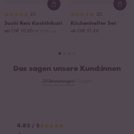
Loading...
Loadi
23
30
Sushi Reis Koshihikari
Küchenhelfer Set
ab CHF 10.20
ab CHF 51.20
CHF 17.00 / kg
Das sagen unsere Kund:innen
35 Bewertungen
5 Fragen
4.83 / 5