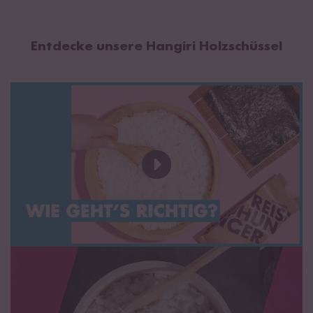
30 cm Hangiri
Material: hochwertiges Kiefernholz
Entdecke unsere Hangiri Holzschüssel
Durchmesser: 30cm / Höhe: 7,5cm
Füllmenge: ca. 500 g bis ca. 700 g gekochter Reis
39 cm Hangiri:
Material: hochwertiges Kiefernholz
Durchmesser: 39cm / Höhe: 9,5cm
Füllmenge: ca. 700 g bis ca. 1,5 kg gekochter Reis
48 cm Hangiri
Material: hochwertiges Kiefernholz
Durchmesser: 48cm / Höhe: 12 cm
Füllmenge: ca.1,5 kg g bis ca. 3 kg gekochter Reis
60 cm Hangiri