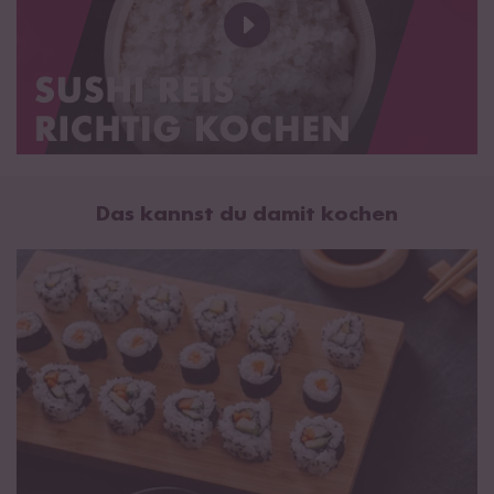
Material: hochwertiges Kiefernholz
Durchmesser: 60 cm / Höhe: 16 cm
Füllmenge: ca. 4,5 kg bis ca. 6,5 kg gekochter Reis
Gebrauchs- und Reinigungshinweise für die Hangiri
Das kannst du damit kochen