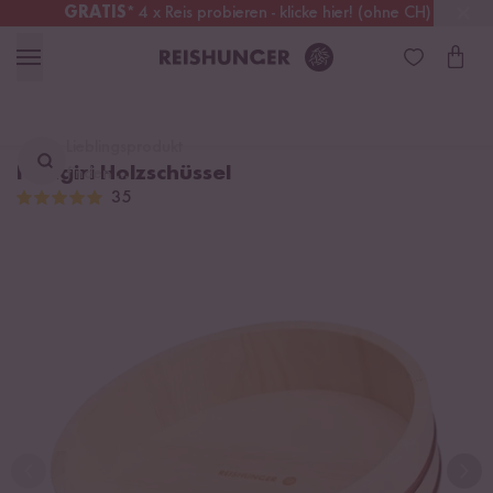
GRATIS
* 4 x Reis probieren - klicke hier! (ohne CH)
Schweiz
Alle Zölle & Steuern
inklusive
Lieblingsprodukt
Hangiri Holzschüssel
finden ...
35