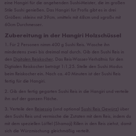
eine Hangiri für die angehenden Sushi-Meister, die im großen
Stile Sushi genießen. Das Hangiri für Profis gibt es in drei
Größen: »klein« mit 39cm, »mittel« mit 48cm und »groß« mit
60cm Durchmesser.
Zubereitung in der Hangiri Holzschüssel
1. Für 2 Personen nimm 400 g Sushi Reis. Wasche ihn
mindestens zwei- bis dreimal mal durch. Gib den Sushi Reis in
den
Digitalen Reiskocher
. Das Reis-Wasser-Verhältnis für den
Digtialen Reiskocher beträgt 1:1,25. Stelle den Sushi Modus
beim Reiskocher ein. Nach ca. 40 Minuten ist der Sushi Reis
fertig für die Hangiri.
2. Gib den fertig gegarten Sushi Reis in die Hangiri und verteile
ihn auf der ganzen Fläche.
3. Verteile den
Reisessig
(und optional
Sushi Reis Gewürz
) über
den Sushi Reis und vermische die Zutaten mit dem Reis, indem du
mit dem speziellen Löffel (Shamoji) Rillen in den Reis ziehst, damit
sich die Würzmischung gleichmäßig verteilt.