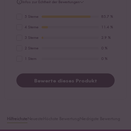
Infos zur Echtheit der Bewertungen
5 Sterne
85.7 %
4 Sterne
11.4 %
3 Sterne
2.9 %
2 Sterne
0 %
1 Stern
0 %
Bewerte dieses Produkt
Hilfreichste
Neueste
Höchste Bewertung
Niedrigste Bewertung