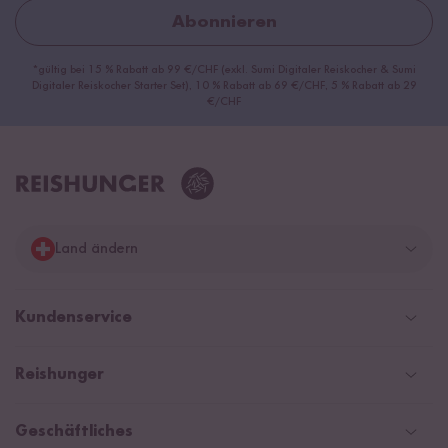
Abonnieren
*gültig bei 15 % Rabatt ab 99 €/CHF (exkl. Sumi Digitaler Reiskocher & Sumi
Digitaler Reiskocher Starter Set), 10 % Rabatt ab 69 €/CHF, 5 % Rabatt ab 29
€/CHF
Land ändern
Deutschland
Kundenservice
Schweiz
Help Center & FAQ
Reishunger
Österreich
Versandinformationen
Newsletter
Zahlarten
Niederlande
Geschäftliches