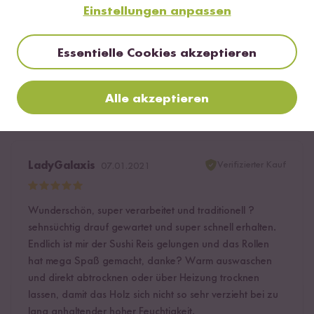
den letzten Schliff. Mein Tipp an alle "sushi at home"-
Einstellungen anpassen
An...
mehr anzeigen
Essentielle Cookies akzeptieren
12
Personen fanden diese Antwort hilfreich
Melden
Alle akzeptieren
Verifizierter Kauf
LadyGalaxis
07.01.2021
Wunderschön, super verarbeitet und traditionell ?
sehnsüchtig drauf gewartet und super schnell erhalten.
Endlich ist mir der Sushi Reis gelungen und das Rollen
hat mega Spaß gemacht, danke? Warm auswaschen
und direkt abtrocknen oder über Heizung trocknen
lassen, damit das Holz sich nicht so sehr verzieht bei zu
lang anhaltender hoher Feuchtigkeit.