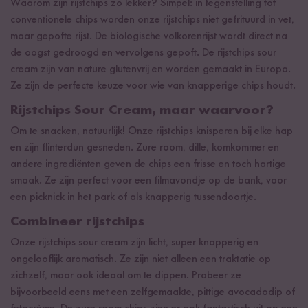
Waarom zijn rijstchips zo lekker? Simpel: in tegenstelling tot
conventionele chips worden onze rijstchips niet gefrituurd in vet,
maar gepofte rijst. De biologische volkorenrijst wordt direct na
de oogst gedroogd en vervolgens gepoft. De rijstchips sour
cream zijn van nature glutenvrij en worden gemaakt in Europa.
Ze zijn de perfecte keuze voor wie van knapperige chips houdt.
Rijstchips Sour Cream, maar waarvoor?
Om te snacken, natuurlijk! Onze rijstchips knisperen bij elke hap
en zijn flinterdun gesneden. Zure room, dille, komkommer en
andere ingrediënten geven de chips een frisse en toch hartige
smaak. Ze zijn perfect voor een filmavondje op de bank, voor
een picknick in het park of als knapperig tussendoortje.
Combineer rijstchips
Onze rijstchips sour cream zijn licht, super knapperig en
ongelooflijk aromatisch. Ze zijn niet alleen een traktatie op
zichzelf, maar ook ideaal om te dippen. Probeer ze
bijvoorbeeld eens met een zelfgemaakte, pittige avocadodip of