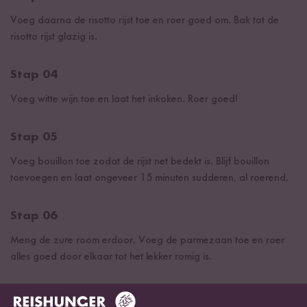
Voeg daarna de risotto rijst toe en roer goed om. Bak tot de
risotto rijst glazig is.
Stap 04
Voeg witte wijn toe en laat het inkoken. Roer goed!
Stap 05
Voeg bouillon toe zodat de rijst net bedekt is. Blijf bouillon
toevoegen en laat ongeveer 15 minuten sudderen, al roerend.
Stap 06
Meng de zure room erdoor. Voeg de parmezaan toe en roer
alles goed door elkaar tot het lekker romig is.
Stap 07