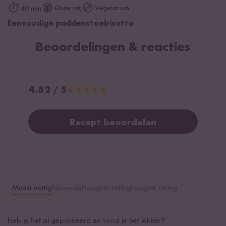
Glutenvrij
Vegetarisch
40 min
Eenvoudige paddenstoelrisotto
Beoordelingen & reacties
4.82 / 5
Recept beoordelen
Meest nuttig
Nieuwste
Hoogste rating
Laagste rating
Heb je het al geprobeerd en vond je het lekker?