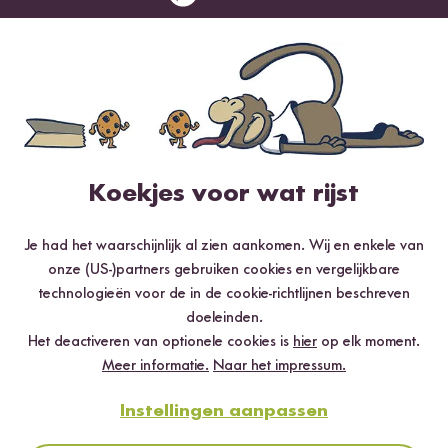
Strooi er bij het opdienen wat parmezaan over en leg een paar
geroosterde pompoenschijfjes op de risotto. Klaar!
Guten Reishunger!
READY
Koekjes voor wat rijst
Gekookt met
Je had het waarschijnlijk al zien aankomen. Wij en enkele van
onze (US-)partners gebruiken cookies en vergelijkbare
technologieën voor de in de cookie-richtlijnen beschreven
doeleinden.
Het deactiveren van optionele cookies is
hier
op elk moment.
Meer informatie.
Naar het impressum.
Instellingen aanpassen