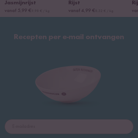
Jasmijnrijst
Rijst
Ri
vanaf 5,99 €
vanaf 4,99 €
va
9,98 € / kg
8,32 € / kg
Recepten per e-mail ontvangen