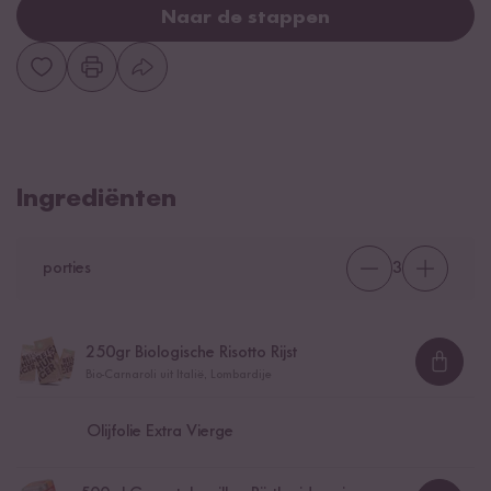
Naar de stappen
Ingrediënten
porties
3
250
gr Biologische Risotto Rijst
Loadi
Bio-Carnaroli uit Italië, Lombardije
Olijfolie Extra Vierge