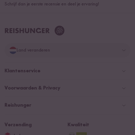
Schrijf dan je eerste recensie en deel je ervaring!
Land veranderen
Duitsland
Klantenservice
Zwitserland
Help Center (FAQ)
Voorwaarden & Privacy
Oostenrijk
Verzendingsinformatie
Retourneren
Betaalmethoden
Nederland
Reishunger
Algemene verkoopvoorwaarden
Recepten
NIEUW
Newsletter
Privacy
Reishunger lexicon
Verzending
Kwaliteit
Impressum
Contacteer ons