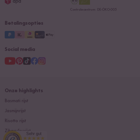
Controlecentrum: DE-ÖKO-005
Betalingsopties
Social media
Onze highlights
Basmati rijst
Jasmijnrijst
Risotto rijst
Zilvervliesrijst
Sehr gut