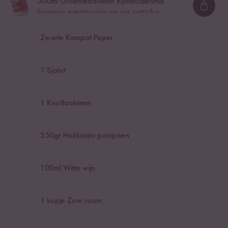
500
ml Groentebouillon Rijstkruidenmix
Loadi
Biologische groentebouillon voor rijst, risotto & co.
Zwarte Kampot Peper
1
Sjalot
1
Knoflookteen
350
gr Hokkaido pompoen
100
ml Witte wijn
1
kopje Zure room