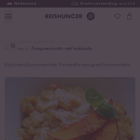
Nederland
Gratis verzending
vanaf 49 €
Lievelingsproduct
Recepten
Pompoenrisotto met hokkaido
vinden ...
Rijstkokers
Rijstsoorten
Hele Variëteit
Keukengerei
Kookwerelden