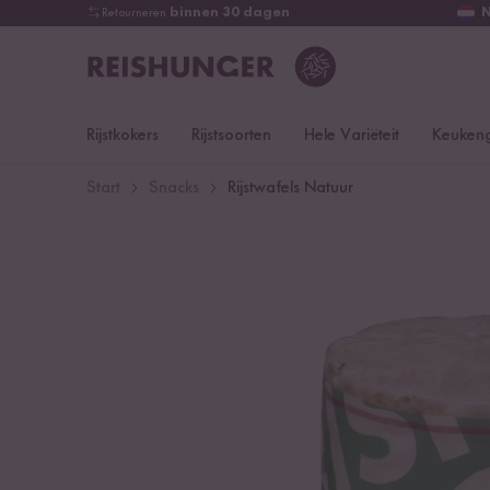
Retourneren
binnen 30 dagen
Rijstkokers
Rijstsoorten
Hele Variëteit
Keukeng
Start
Snacks
Rijstwafels Natuur