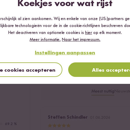
ijstdrink
Koekjes voor wat rijst
 L
schijnlijk al zien aankomen. Wij en enkele van onze (US-)partners g
lijkbare technologieën voor de in de cookie-richtlijnen beschreven do
Het deactiveren van optionele cookies is
hier
op elk moment.
Meer informatie.
Naar het impressum.
Dit zeggen onze klanten
Instellingen aanpassen
13 Beoordelingen
0 Vragen
le cookies accepteren
Alles accepte
Meest nuttig
Nieuwst
Steffen Schindler
01.06.2026
69.2 %