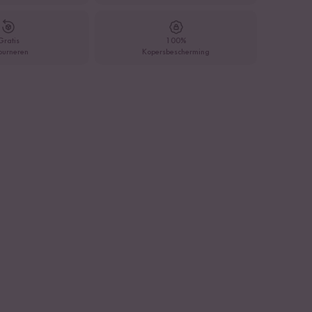
Gratis
100%
ourneren
Kopersbescherming