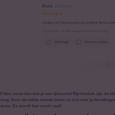
Doris
27.05.2025
Anders im Geschmack als andere Reiswaffel
0
personen vonden deze beoordeling nuttig
Nuttig?
Antwoorden
1
! Nee, maar hier heb je een rijstwafel!
Rijstwafels zijn de i
eg. Door de milde smaak laten ze zich met je lievelings
ren. Zo wordt het nooit saai!