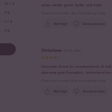
23.1 %
immer wieder gerne, lecker und stabil
0 %
0
personen vonden deze beoordeling nuttig
7.7 %
Nuttig?
Antwoorden
0 %
Christiane
03.02.2026
Gesunder Snack für zwischendurch. Ist hal
aber eine gute Konsistenz - hinreichend knus
0
personen vonden deze beoordeling nuttig
Nuttig?
Antwoorden