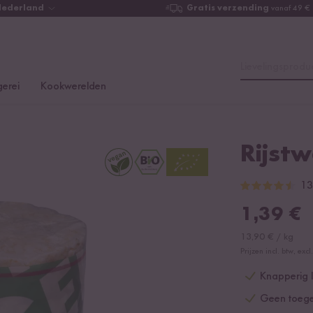
Nederland
Gratis verzending
vanaf 49 €
Lievelingsproduc
erei
Kookwerelden
Rijstw
13
1,39
€
13,90
€
/
kg
Prijzen incl. btw, ex
Knapperig 
Geen toege