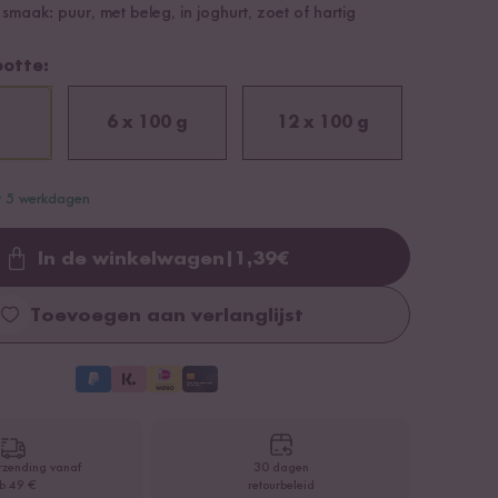
smaak: puur, met beleg, in joghurt, zoet of hartig
ootte:
6 x 100 g
12 x 100 g
ot 5 werkdagen
In de winkelwagen
|
1,39
€
Loading...
Toevoegen aan verlanglijst
rzending vanaf
30 dagen
b 49 €
retourbeleid