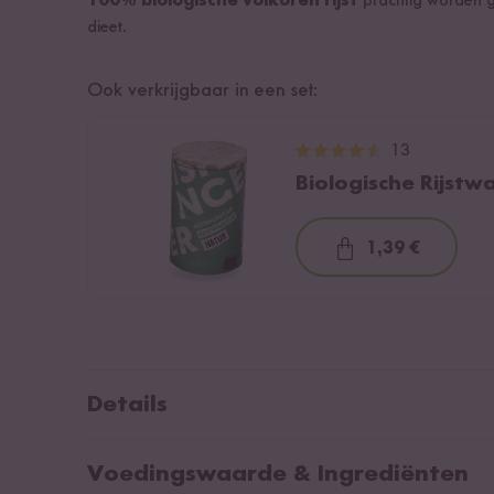
100% biologische volkoren rijst
prachtig worden g
dieet.
Ook verkrijgbaar in een set:
13
Biologische Rijstw
1,39 €
Loading...
Details
Gemaakt uit voedingsrijke volkoren rijst
Voedingswaarde & Ingrediënten
Uit gecontroleerde biologische teelt