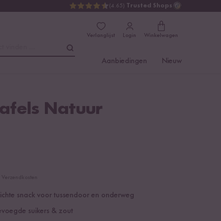
(4.65)
Trusted Shops
Verlanglijst
Login
Winkelwagen
t vinden ...
Aanbiedingen
Nieuw
afels Natuur
cl. Verzendkosten
lichte snack voor tussendoor en onderweg
voegde suikers & zout