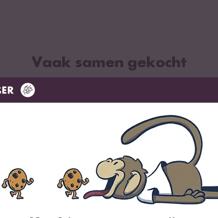
 biologische volkoren rijst
product uit biologische teelt met het
rolenummer NL-BIO-01
Vaak samen gekocht
Loading...