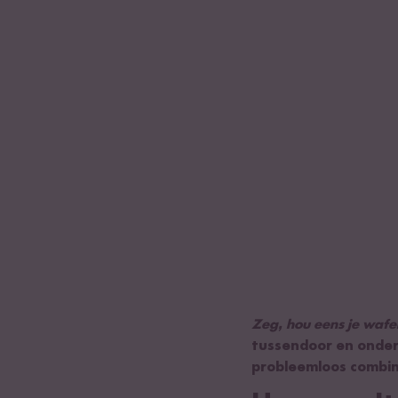
Zeg, hou eens je wafel
tussendoor en onderw
probleemloos combine