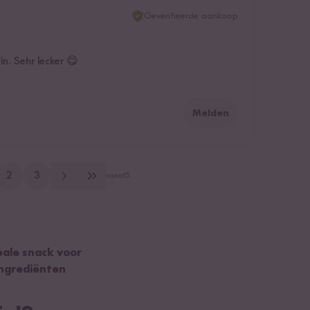
Geverifieerde aankoop
n. Sehr lecker 😋
Melden
2
3
vanaf
5
deale snack voor
ingrediënten