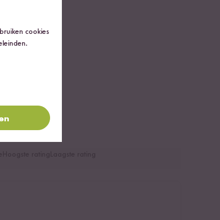
ebruiken cookies
eleinden.
ren
e
Hoogste rating
Laagste rating