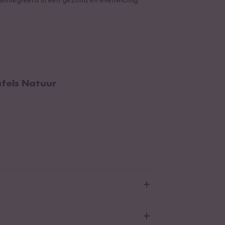
eïntegreerd in een gezond en evenwichtig
afels Natuur