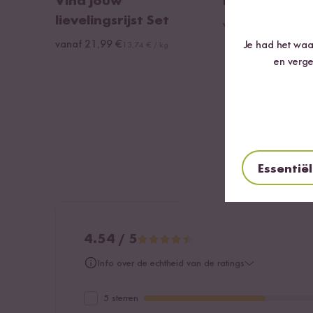
Vind jouw
Biologische R
lievelingsrijst Set
vanaf 2,17 €
2,17 € /
vanaf 21,99 €
Je had het waar
13,74 € / kg
en verge
Essentië
4.54 / 5
Info over de echtheid van de ratings
5 sterren