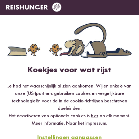
14 Beoordelingen
0 Vragen
4 / 5
Info over de echtheid van de ratings
Koekjes voor wat rijst
5 sterren
50 %
Je had het waarschijnlijk al zien aankomen. Wij en enkele van
4 sterren
21.4 %
onze (US-)partners gebruiken cookies en vergelijkbare
3 sterren
14.3 %
technologieën voor de in de cookie-richtlijnen beschreven
doeleinden.
2 sterren
7.1 %
Het deactiveren van optionele cookies is
hier
op elk moment.
1 ster
7.1 %
Meer informatie.
Naar het impressum.
Instellingen aanpassen