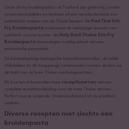
Onze stir-fry kruidenpasta's uit Thailand zijn glutenvrij, zonder
conserveermiddelen en bestaan uit een verscheidenheid aan
autentische smaken van de Thaise keuken. De
Pad Thai Stir-
Fry Kruidenpasta
combineert de veelzijdige aroma's van
zoetheid, zout en zuurte - de
Holy Basil Thaise Stir-Fry
Kruidenpasta
daarentegen is pittig pikant met een
aromatische pepertoets.
De karamelachtige biologische kokosbloesemsuiker, de milde
chilivlokken en de knapperige cashewnoten vormen de kers op
de taart van de twee Thaise roerbakgerechten.
De box bevat bovendien twee
receptkaarten
met een
complete recepthandleiding voor de twee Thaise stir-fries.
Perfect voor je volgende Thaise kookavond of als praktisch
cadeau.
Diverse recepten met slechts één
kruidenpasta