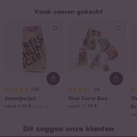
Vaak samen gekocht
Loading...
Loading
368
64
Jasmijnrijst
Thai Curry Box
Th
vanaf 4,99 €
vanaf 11,99 €
Kr
8,32 € / kg
va
Dit zeggen onze klanten