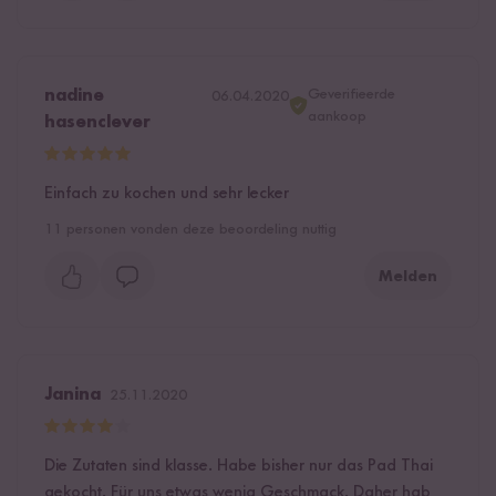
Geverifieerde
nadine
06.04.2020
aankoop
hasenclever
Einfach zu kochen und sehr lecker
11
personen vonden deze beoordeling nuttig
Melden
Janina
25.11.2020
Die Zutaten sind klasse. Habe bisher nur das Pad Thai
gekocht. Für uns etwas wenig Geschmack. Daher hab