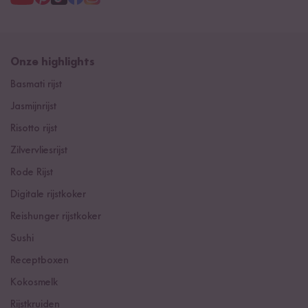
Onze highlights
Basmati rijst
Jasmijnrijst
Risotto rijst
Zilvervliesrijst
Rode Rijst
Digitale rijstkoker
Reishunger rijstkoker
Sushi
Receptboxen
Kokosmelk
Rijstkruiden