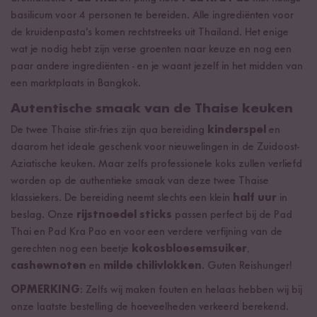
basilicum voor 4 personen te bereiden. Alle ingrediënten voor
de kruidenpasta's komen rechtstreeks uit Thailand. Het enige
wat je nodig hebt zijn verse groenten naar keuze en nog een
paar andere ingrediënten - en je waant jezelf in het midden van
een marktplaats in Bangkok.
Autentische smaak van de Thaise keuken
De twee Thaise stir-fries zijn qua bereiding
kinderspel
en
daarom het ideale geschenk voor nieuwelingen in de Zuidoost-
Aziatische keuken. Maar zelfs professionele koks zullen verliefd
worden op de authentieke smaak van deze twee Thaise
klassiekers. De bereiding neemt slechts een klein
half uur
in
beslag. Onze
rijstnoedel sticks
passen perfect bij de Pad
Thai en Pad Kra Pao en voor een verdere verfijning van de
gerechten nog een beetje
kokosbloesemsuiker
,
cashewnoten
en
milde chilivlokken
. Guten Reishunger!
OPMERKING
: Zelfs wij maken fouten en helaas hebben wij bij
onze laatste bestelling de hoeveelheden verkeerd berekend.