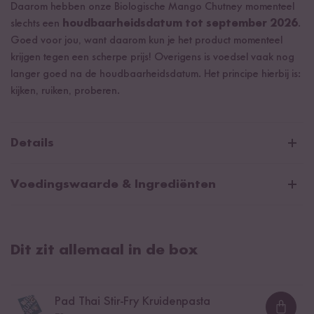
Daarom hebben onze Biologische Mango Chutney momenteel
slechts een
houdbaarheidsdatum tot september 2026
.
Goed voor jou, want daarom kun je het product momenteel
krijgen tegen een scherpe prijs! Overigens is voedsel vaak nog
langer goed na de houdbaarheidsdatum. Het principe hierbij is:
kijken, ruiken, proberen.
Details
Pad Thai & Holy Basil Box - Inhoud
Voedingswaarde & Ingrediënten
Pad Thai Stir-Fry Kruidenpasta (72g)
Holy Basil Thaise Stir-Fry Kruidenpasta (50g)
Pad Thai Stir-Fry Kruidenpasta
Rijstnoedel Sticks (200g)
Dit zit allemaal in de box
Gemiddelde voedingswaarden per 100g/ml:
Kokosbloesemsuiker, biologisch (30g)
Energie
1118 kJ / 265 kcal
Chillivlokken, mild, grof gemalen
Pad Thai Stir-Fry Kruidenpasta
Pad Thai Stir-Fry Kruidenpasta
Vetten
5,3 g
Cashewnoten, biologisch (50g)