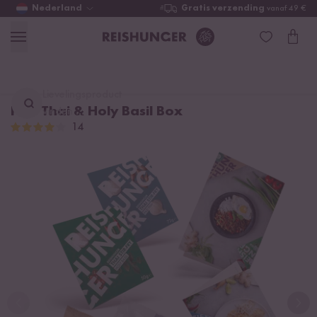
Nederland
Gratis verzending
vanaf 49 €
Lievelingsproduct
Pad Thai & Holy Basil Box
vinden ...
14