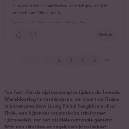
ich noch ordentlich mit Fischsauce nachgewürzt (die
hatte ich zum Glück noch)
5
personen vonden deze beoordeling nuttig
Melden
1
2
3
vanaf
5
Fun Fact: Om de rijstconsumptie tijdens de Tweede
Wereldoorlog te verminderen, verklaart de Thaise
minister-president Luang Phibul Songkhram »Pad
Thai«, een bijzonder aromatische stir-fry met
rijstnoedels, tot het officiële nationale gerecht.
Wat een slim idee en tegelijkertijd zo lekker!