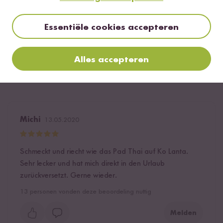
Beoordeel dit product
Essentiële cookies accepteren
Alles accepteren
Meest nuttig
Nieuwste
Hoogste rating
Laagste rating
Michi
13.05.2020
Schmeckt und riecht wie das Pad Thai auf Ko Lanta.
Sehr lecker und hat mich direkt in den Urlaub
zurückversetzt. Gerne wieder.
13
personen vonden deze beoordeling nuttig
Melden