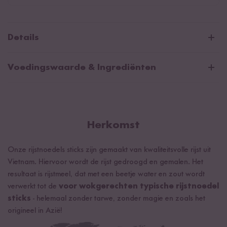
Details
Rijstnoedels Sticks, 5 mm (200g)
Voedingswaarde & Ingrediënten
Uit Vietnam
Vegan & glutenvrij
Rijstnoedels Sticks
Pad Thai Stir-Fry Kruidenpasta (72g)
Gemiddelde voedingswaarden per 100g/ml:
Herkomst
Uit Thailand
Energie
1330 kJ / 313 kcal
Glutenvrij & zonder conserveermiddelen
Onze rijstnoedels sticks zijn gemaakt van kwaliteitsvolle rijst uit
Vetten
0 g
Vietnam. Hiervoor wordt de rijst gedroogd en gemalen. Het
waarvan verzadigde vetzuren
0 g
resultaat is rijstmeel, dat met een beetje water en zout wordt
verwerkt tot de
voor wokgerechten typische rijstnoedel
Koolhydraten
74 g
sticks
- helemaal zonder tarwe, zonder magie en zoals het
waarvan suikers
0 g
origineel in Azië!
Eiwitten
4 g