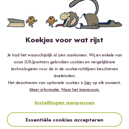
5 sterren
98.4 %
4 sterren
1.6 %
3 sterren
0 %
2 sterren
0 %
Koekjes voor wat rijst
1 ster
0 %
Je had het waarschijnlijk al zien aankomen. Wij en enkele van
onze (US-)partners gebruiken cookies en vergelijkbare
Beoordeel dit product
technologieën voor de in de cookie-richtlijnen beschreven
doeleinden.
Het deactiveren van optionele cookies is
hier
op elk moment.
Meer informatie.
Naar het impressum.
Instellingen aanpassen
Meest nuttig
Nieuwste
Hoogste rating
Laagste rating
Essentiële cookies accepteren