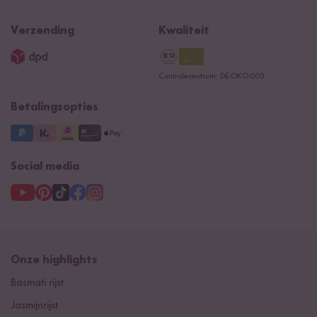
Algemene verkoopvoorwaarden
Recepten
NIEUW
Newsletter
Privacy
Reishunger lexicon
Verzending
Kwaliteit
Impressum
Contacteer ons
Controlecentrum: DE-ÖKO-005
Betalingsopties
Social media
Onze highlights
Basmati rijst
Jasmijnrijst