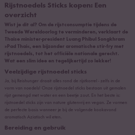
Rijstnoedels Sticks kopen: Een
overzicht
Wist je dit al? Om de rijstconsumptie tijdens de
Tweede Wereldoorlog te verminderen, verklaart de
Thaise minister-president Luang Phibul Songkhram
»Pad Thai«, een bijzonder aromatische stir-fry met
rijstnoedels, tot het officiële nationale gerecht.
Wat een slim idee en tegelijkertijd zo lekker!
Veelzijdige rijstnoedel sticks
Ja, bij Reishunger draait alles rond de rijstkorrel - zelfs in de
vorm van noedels! Onze rijstnoedel sticks bestaan uit gemalen
rijst gemengd met water en een beetje zout. En het beste is:
rijstnoedel sticks zijn van nature glutenvrij en vegan. Ze vormen
de perfecte basis wanneer je bij de volgende kookavond
aromatisch Aziatisch wil eten.
Bereiding en gebruik