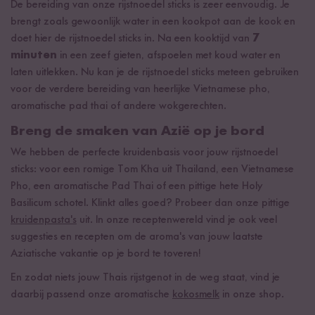
De bereiding van onze rijstnoedel sticks is zeer eenvoudig. Je
brengt zoals gewoonlijk water in een kookpot aan de kook en
doet hier de rijstnoedel sticks in. Na een kooktijd van
7
minuten
in een zeef gieten, afspoelen met koud water en
laten uitlekken. Nu kan je de rijstnoedel sticks meteen gebruiken
voor de verdere bereiding van heerlijke Vietnamese pho,
aromatische pad thai of andere wokgerechten.
Breng de smaken van Azië op je bord
We hebben de perfecte kruidenbasis voor jouw rijstnoedel
sticks: voor een romige Tom Kha uit Thailand, een Vietnamese
Pho, een aromatische Pad Thai of een pittige hete Holy
Basilicum schotel. Klinkt alles goed? Probeer dan onze pittige
kruidenpasta's
uit. In onze receptenwereld vind je ook veel
suggesties en recepten om de aroma's van jouw laatste
Aziatische vakantie op je bord te toveren!
En zodat niets jouw Thais rijstgenot in de weg staat, vind je
daarbij passend onze aromatische
kokosmelk
in onze shop.