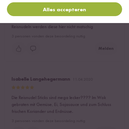
Larla
11.12.2023
Alles accepteren
Die besten Reisnudeln. Im Vergleich zu anderen
Reisnudeln werden diese hier nicht matschig
3
personen vonden deze beoordeling nuttig
Melden
Isabelle Langehegermann
11.04.2020
Die Reisnudel Sticks sind mega lecker???? Im Wok
gebraten mit Gemüse, Ei, Sojasauce und zum Schluss
frischen Koriander und Erdnüsse.
3
personen vonden deze beoordeling nuttig