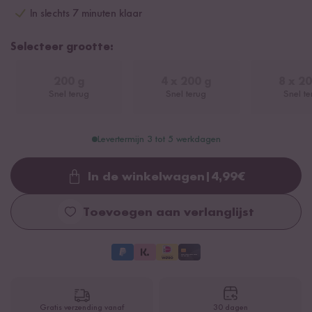
In slechts 7 minuten klaar
Selecteer grootte:
200 g
4 x 200 g
8 x 20
Snel terug
Snel terug
Snel te
Levertermijn 3 tot 5 werkdagen
In de winkelwagen
|
4,99
€
Loading...
Toevoegen aan verlanglijst
Gratis verzending vanaf
30 dagen