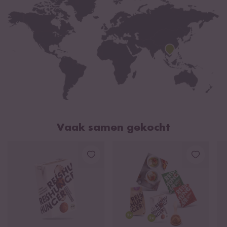
Zout
1 g
Rijstnoedels Sticks:
rijstmeel 85%, water, zout
Pad Thai Stir-Fry Kruidenpasta:
suiker, sjalotten (15%),
vissaus (
ansjovis extract
, zout, suiker), geraffineerde
sojaolie, knoflook (10%), brandewijn azijn
Vaak samen gekocht