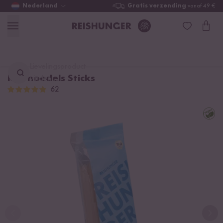
Nederland
Gratis verzending
vanaf 49 €
Lievelingsproduct
Rijstnoedels Sticks
vinden ...
62