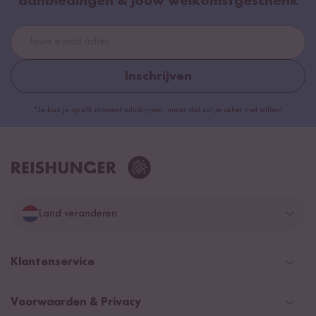
aanbiedingen & jouw welkomstgeschenk
Inschrijven
*Je kan je op elk moment uitschrijven, maar dat zal je zeker niet willen!
Land veranderen
Duitsland
Klantenservice
Zwitserland
Help Center (FAQ)
Voorwaarden & Privacy
Oostenrijk