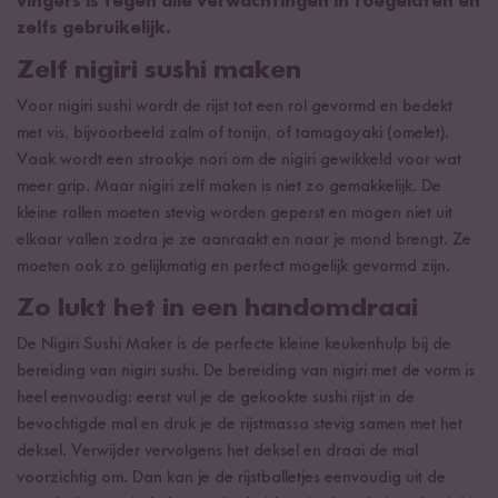
vingers is tegen alle verwachtingen in toegelaten en
zelfs gebruikelijk.
Zelf nigiri sushi maken
Voor nigiri sushi wordt de rijst tot een rol gevormd en bedekt
met vis, bijvoorbeeld zalm of tonijn, of tamagoyaki (omelet).
Vaak wordt een strookje nori om de nigiri gewikkeld voor wat
meer grip. Maar nigiri zelf maken is niet zo gemakkelijk. De
kleine rollen moeten stevig worden geperst en mogen niet uit
elkaar vallen zodra je ze aanraakt en naar je mond brengt. Ze
moeten ook zo gelijkmatig en perfect mogelijk gevormd zijn.
Zo lukt het in een handomdraai
De Nigiri Sushi Maker is de perfecte kleine keukenhulp bij de
bereiding van nigiri sushi. De bereiding van nigiri met de vorm is
heel eenvoudig: eerst vul je de gekookte sushi rijst in de
bevochtigde mal en druk je de rijstmassa stevig samen met het
deksel. Verwijder vervolgens het deksel en draai de mal
voorzichtig om. Dan kan je de rijstballetjes eenvoudig uit de