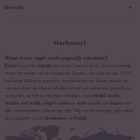
Details
Materiaal: Kunststof
Afmetingen nigiri vorm: Lengte: 16 cm / Breedte: 6 cm /
Hoogte: 3,5 cm
Herkomst
Waar komt nigiri sushi eigenlijk vandaan?
Sushi
hoort bij
Japan
net zoals Tom bij Jerry. Oorspronkelijk
stamt het echter uit de Aziatische landen, die aan de ca. 5000
km lange Mekong grenzen. Aangekomen in Japan riepen de
mensen daar de kleine rolletjes uit tot hun nationale gerecht en
verfijnden ze tot de heerlijke variaties zoals
maki sushi,
inside out rolls, nigiri sushi
en
oshi sushi
. De
basis
van
alle sushivariaties is kleverige rijst. Wij van Reishunger gebruiken
de populaire soort
»Selenio«
uit
Italië
.