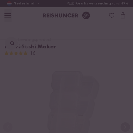
Nederland
Gratis verzending
vanaf 49 €
Lievelingsproduct
Nigiri Sushi Maker
vinden ...
16