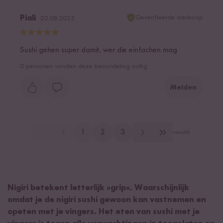
Geverifieerde aankoop
Piali
20.08.2025
Sushi gehen super damit, wer die einfachen mag
0
personen vonden deze beoordeling nuttig
Melden
1
2
3
vanaf
6
Nigiri betekent letterlijk »grip«. Waarschijnlijk
omdat je de nigiri sushi gewoon kan vastnemen en
opeten met je vingers. Het eten van sushi met je