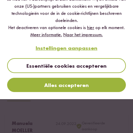
4 sterren
6.3 %
onze (US-)partners gebruiken cookies en vergelijkbare
technologieën voor de in de cookie-richtlijnen beschreven
3 sterren
6.3 %
doeleinden.
2 sterren
0 %
Het deactiveren van optionele cookies is
hier
op elk moment.
Meer informatie.
Naar het impressum.
1 ster
0 %
Instellingen aanpassen
Beoordeel dit product
Essentiële cookies accepteren
Alles accepteren
Meest nuttig
Nieuwste
Hoogste rating
Laagste rating
Geverifieerde
Manuela
24.09.2022
aankoop
MOELLER