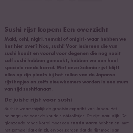
Sushi rijst kopen: Een overzicht
Maki, oshi, nigiri, temaki of onigiri - waar hebben we
het hier over?
Nou, sushi!
Voor iedereen die van
sushi houdt en vooral voor degenen die nog nooit
zelf sushi hebben gemaakt, hebben we een heel
speciale ronde korrel.
Met onze Selenio rijst blijft
alles op zijn plaats bij het rollen van de Japanse
rijsthapjes en zelfs nieuwkomers worden in een mum
van tijd sushifanaat.
De juiste rijst voor sushi
Sushi is waarschijnlijk de grootste exporthit van Japan. Het
belangrijkste voor de koude sushi-rolletjes: De rijst, natuurlijk. De
glanzende ronde korrel moet een
ronde vorm
hebben en, met
het zetmeel dat erin zit, ervoor zorgen dat de rijst mooi aan