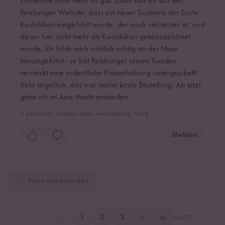
schmeckte nicht mehr so gut. Dann sah ich auf der
Reishunger Website, dass ein neuer Sushireis der Sorte
Koshihikari eingeführt wurde, der auch viel teurer ist, und
dieser hier nicht mehr als Koshihikari gekennzeichnet
wurde. Ich fühle mich wirklich richtig an der Nase
herumgeführt - so hat Reishunger seinen Kunden
versteckt eine ordentliche Preiserhöhung untergejubelt!
Sehr ärgerlich, das war meine letzte Bestellung. Ab jetzt
gehe ich im Asia Markt einkaufen.
3
personen vonden deze beoordeling nuttig
Melden
Toon antwoorden
1
2
3
vanaf
52