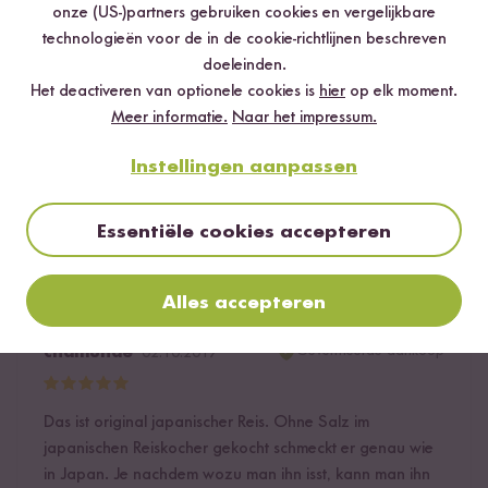
onze (US-)partners gebruiken cookies en vergelijkbare
gut ist! Der eine abgezogene Stern hat zwei Gründe: a)
technologieën voor de in de cookie-richtlijnen beschreven
finde ich es schade, dass der Sushi Reis nicht Bio ist und
doeleinden.
viel wichtiger eigentlich noch b) dass die Sorte vor ein
Het deactiveren van optionele cookies is
hier
op elk moment.
paar Monaten einfach geändert wurde, ohne zu
Meer informatie.
Naar het impressum.
informieren. Selenio ist lange nicht so gut wie Koshi
Hikari.
Instellingen aanpassen
6
personen vonden deze beoordeling nuttig
Essentiële cookies accepteren
Melden
Alles accepteren
Geverifieerde aankoop
chamunde
02.10.2017
Das ist original japanischer Reis. Ohne Salz im
japanischen Reiskocher gekocht schmeckt er genau wie
in Japan. Je nachdem wozu man ihn isst, kann man ihn