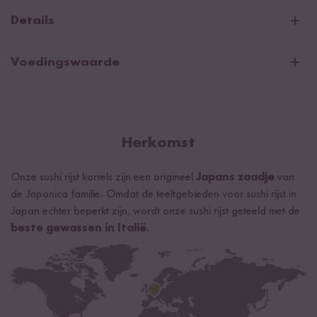
Details
Van nature veganistisch en glutenvrij.
Voedingswaarde
Gemiddelde voedingswaarden per 100g/ml:
Energie
1481 kJ / 349 kcal
Vetten
0,5 g
Herkomst
waarvan verzadigde vetzuren
0,2 g
Onze sushi rijst korrels zijn een origineel
Japans zaadje
van
Koolhydraten
79 g
de Japonica familie. Omdat de teeltgebieden voor sushi rijst in
waarvan suikers
0,5 g
Japan echter beperkt zijn, wordt onze sushi rijst geteeld met de
beste gewassen in Italië
.
Eiwitten
6,5 g
Zout
0,01 g