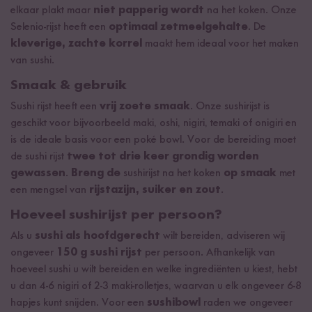
elkaar plakt maar
niet papperig wordt
na het koken. Onze
Selenio-rijst heeft een
optimaal zetmeelgehalte
. De
kleverige, zachte korrel
maakt hem ideaal voor het maken
van sushi.
Smaak & gebruik
Sushi rijst heeft een
vrij zoete smaak
. Onze sushirijst is
geschikt voor bijvoorbeeld maki, oshi, nigiri, temaki of onigiri en
is de ideale basis voor een poké bowl. Voor de bereiding moet
de sushi rijst
twee tot drie keer grondig worden
gewassen
.
Breng de
sushirijst na het koken
op smaak
met
een mengsel van
rijstazijn, suiker en zout
.
Hoeveel sushirijst per persoon?
Als u
sushi als hoofdgerecht
wilt bereiden, adviseren wij
ongeveer
150 g sushi rijst
per persoon. Afhankelijk van
hoeveel sushi u wilt bereiden en welke ingrediënten u kiest, hebt
u dan 4-6 nigiri of 2-3 maki-rolletjes, waarvan u elk ongeveer 6-8
hapjes kunt snijden. Voor een
sushibowl
raden we ongeveer