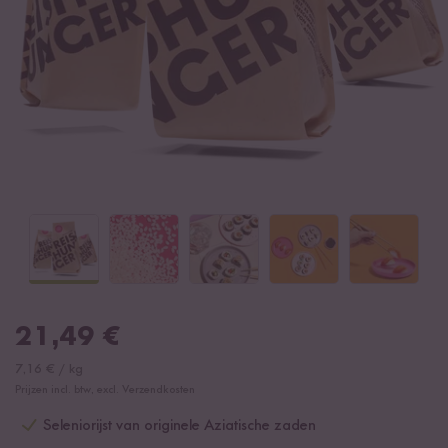
21,49
€
7,16
€
/
kg
Prijzen incl. btw, excl. Verzendkosten
Seleniorijst van originele Aziatische zaden