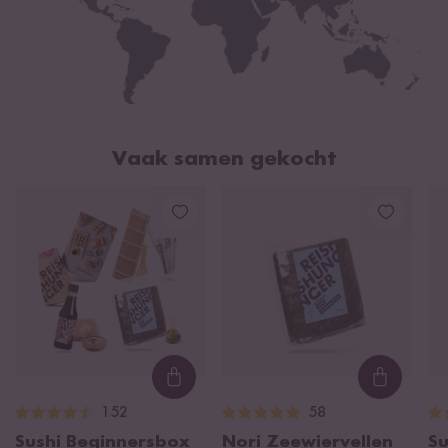
Vaak samen gekocht
Loading...
Loading
152
58
Sushi Beginnersbox
Nori Zeewiervellen
Su