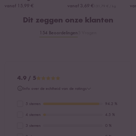
vanaf 15,99 €
vanaf 3,69 €
va
131,79 € / kg
Dit zeggen onze klanten
154 Beoordelingen
5 Vragen
4.9 / 5
Info over de echtheid van de ratings
5 sterren
94.2 %
4 sterren
4.5 %
3 sterren
0 %