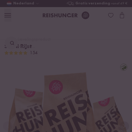
Nederland
Gratis verzending
vanaf 49 €
Lievelingsproduct
Sushi Rijst
vinden ...
154