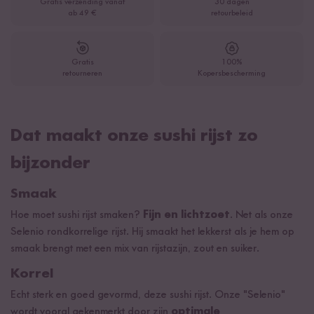
Gratis verzending vanaf
30 dagen
ab 49 €
retourbeleid
Gratis
100%
retourneren
Kopersbescherming
Dat maakt onze sushi rijst zo
bijzonder
Smaak
Hoe moet sushi rijst smaken?
Fijn en lichtzoet
. Net als onze
Selenio rondkorrelige rijst. Hij smaakt het lekkerst als je hem op
smaak brengt met een mix van rijstazijn, zout en suiker.
Korrel
Echt sterk en goed gevormd, deze sushi rijst. Onze "Selenio"
wordt vooral gekenmerkt door zijn
optimale