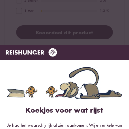
2 sterren
0 %
1 ster
1.3 %
Beoordeel dit product
Meest nuttig
Nieuwste
Hoogste rating
Laagste rating
Geverifieerde aankoop
Gabriel
26.04.2020
Koekjes voor wat rijst
An dem Reis an sich ist nichts auszusetzen - er riecht gut,
bleibt schön körnig-klebrig, hat eine leichte Süße. Die
Je had het waarschijnlijk al zien aankomen. Wij en enkele van
Körner haben extrem wenig Schäden, was auch wirklich