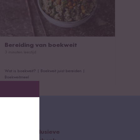
Bereiding van boekweit
3 minuten leestijd
Wat is boekweit?
|
Boekweit juist bereiden
|
Boekweitmeel
ef
ol rijst, exclusieve