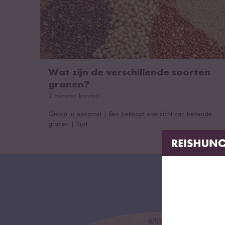
Wat zijn de verschillende soorten
granen?
2 minuten leestijd
Graan in opkomst
|
Een beknopt overzicht van bekende
granen
|
Rijst