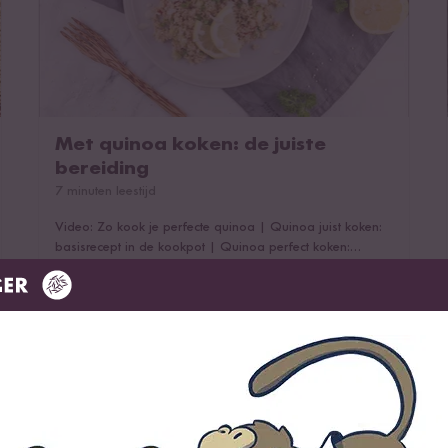
Met quinoa koken: de juiste
bereiding
7 minuten leestijd
Video: Zo kook je perfecte quinoa
|
Quinoa juist koken:
basisrecept in de kookpot
|
Quinoa perfect koken:
basisrecept in de digitale rijstkoker
|
Tips voor de
perfecte quinoa
|
Meer smaak voor jouw quinoa - zonder
bittere stoffen
|
Quinoa rauw eten
Schrijf je nu in voor de nieuwsbri
Ontdek kookwerelden v