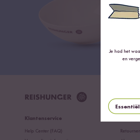
Je had het waar
en verge
Essentië
Klantenservice
Voorwaa
Help Center (FAQ)
Retourne