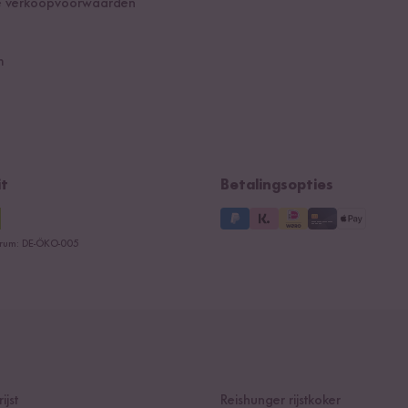
 verkoopvoorwaarden
m
it
Betalingsopties
trum: DE-ÖKO-005
ijst
Reishunger rijstkoker