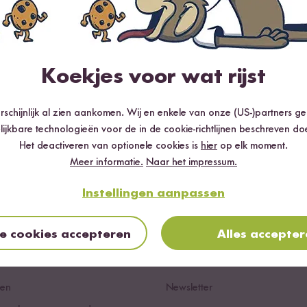
aanbiedingen & jouw
Koekjes voor wat rijst
Ins
*Je kan je op elk moment uitschrijven, maar 
schijnlijk al zien aankomen. Wij en enkele van onze (US-)partners g
lijkbare technologieën voor de in de cookie-richtlijnen beschreven do
Het deactiveren van optionele cookies is
hier
op elk moment.
Meer informatie.
Naar het impressum.
Instellingen aanpassen
le cookies accepteren
Alles accepte
rden & Privacy
Reishunger
ren
Newsletter