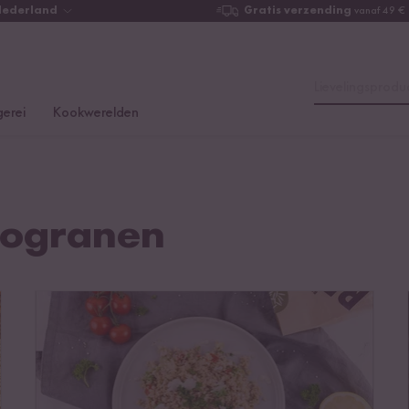
Nederland
Gratis verzending
vanaf 49 €
Lievelingsproduc
erei
Kookwerelden
dogranen
Met quinoa koken: de juiste bereiding