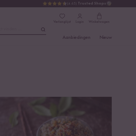
(4.65)
Trusted Shops
Verlanglijst
Login
Winkelwagen
t vinden ...
Aanbiedingen
Nieuw
Bereiding van boekweit