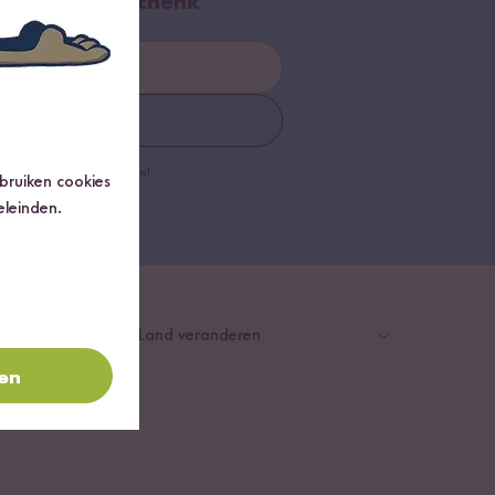
 welkomstgeschenk
chrijven
dat zal je zeker niet willen!
ebruiken cookies
eleinden.
Land veranderen
ren
Duitsland
Zwitserland
Oostenrijk