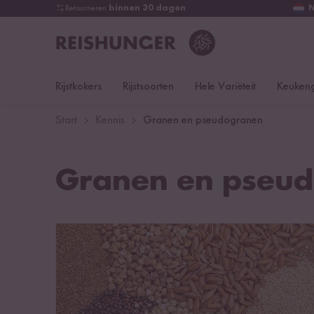
Retourneren
binnen 30 dagen
Rijstkokers
Rijstsoorten
Hele Variëteit
Keukeng
Start
Kennis
Granen en pseudogranen
Granen en pseu
Wat zijn de verschillende soorten granen?