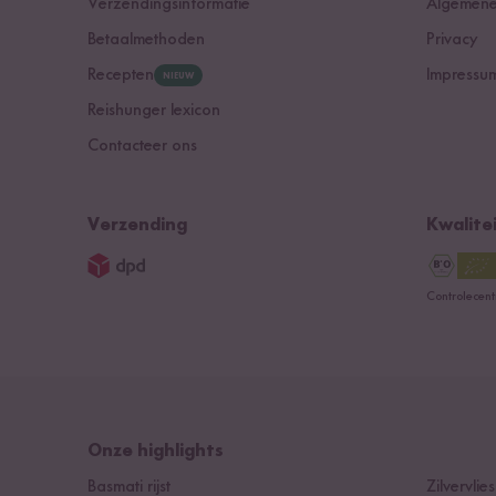
Verzendingsinformatie
Algemene
Betaalmethoden
Privacy
Recepten
Impressu
NIEUW
Reishunger lexicon
Contacteer ons
Verzending
Kwalite
Controlecen
Onze highlights
Basmati rijst
Zilvervliesr