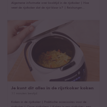
Algemene informatie over kooktijd in de rijstkoker
|
Hoe
weet de rijstkoker dat de rijst klaar is?
|
Reishunger
rijstkokers - hoe lang doen ze erover?
|
Hoe lang rijst duurt
in de digitale rijstkoker
|
Hoe lang rijst duurt in de digitale
mini rijstkoker
|
Hoe lang rijst duurt in de basis rijstkoker
|
Je kunt dit alles in de rijstkoker koken
Hoe lang duurt rijst in de magnetron rijstkoker
|
Rijstkoker
met automatische warmhoudfunctie
|
Dit kan ook interessant
zijn!
Je kunt dit alles in de rijstkoker koken
11 minuten leestijd
Koken in de rijstkoker
|
Praktische accessoires voor de
rijstkoker
|
Onze rijstkokers
|
Koken in een rijstkoker - een