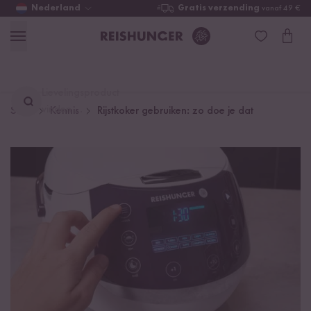
Nederland
Gratis verzending
vanaf 49 €
Lievelingsproduct
vinden ...
Start
Kennis
Rijstkoker gebruiken: zo doe je dat