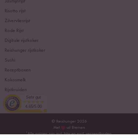
Jasmijnrijst
Risotto rijst
Zilvervliesrijst
Rode Rijst
Digitale rijstkoker
Reishunger rijstkoker
Sushi
Receptboxen
Kokosmelk
Rijstkruiden
Sehr gut
Curry kruidenpasta's
4.65/5.00
© Reishunger 2026
Met
uit Bremen
¹
Alle prijzen zijn incl. btw en excl.
verzendkosten
.