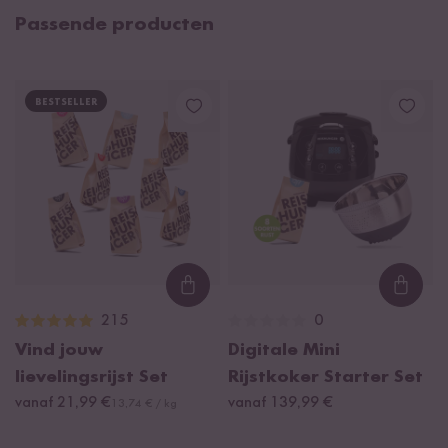
Passende producten
BESTSELLER
Loading...
Loadi
215
0
Vind jouw
Digitale Mini
lievelingsrijst Set
Rijstkoker Starter Set
vanaf 21,99 €
vanaf 139,99 €
13,74 € / kg