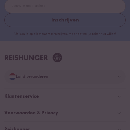
Inschrijven
*Je kan je op elk moment uitschrijven, maar dat zal je zeker niet willen!
Land veranderen
Duitsland
Klantenservice
Zwitserland
Help Center (FAQ)
Voorwaarden & Privacy
Oostenrijk
Verzendingsinformatie
Retourneren
Betaalmethoden
Nederland
Reishunger