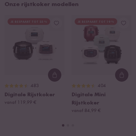
Onze rijstkoker modellen
JE BESPAART TOT 23 %
JE BESPAART TOT 19 %
Loading...
Loadi
483
404
Digitale Rijstkoker
Digitale Mini
vanaf 119,99 €
Rijstkoker
vanaf 84,99 €