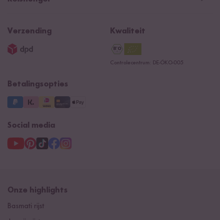
Algemene verkoopvoorwaarden
Recepten
NIEUW
Newsletter
Privacy
Reishunger lexicon
Verzending
Kwaliteit
Impressum
Contacteer ons
Controlecentrum: DE-ÖKO-005
Betalingsopties
Social media
Onze highlights
Basmati rijst