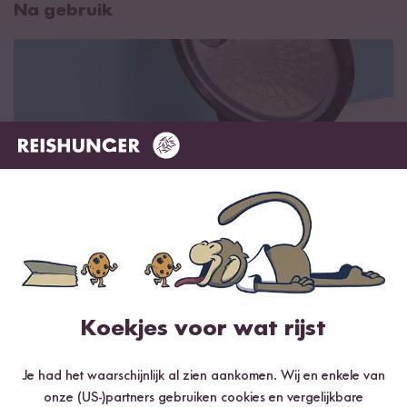
Na gebruik
De rijstkoker schoonmaken
Koekjes voor wat rijst
Goed schoonmaken is cruciaal om je rijstkoker in topconditie te
houden. Afhankelijk van het model rijstkoker kan het
schoonmaken enigszins verschillen. Hier zijn enkele tips:
Je had het waarschijnlijk al zien aankomen. Wij en enkele van
onze (US-)partners gebruiken cookies en vergelijkbare
Binnenste onderdelen: Was de binnenpan en accessoires,