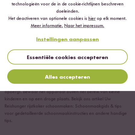
technologieën voor de in de cookie-richtlijnen beschreven
evenals het stoomaflaatventiel en de condensopvangbak,
doeleinden.
indien van toepassing, na elk gebruik met warm zeepwater.
Het deactiveren van optionele cookies is
hier
op elk moment.
Buitenste onderdelen: Neem de behuizing van de rijstkoker af
Meer informatie.
Naar het impressum.
met een vochtige doek. Gebruik geen agressieve
schoonmaakmiddelen.
Instellingen aanpassen
Binnendeksel: Zorg ervoor dat ook het deksel schoon blijft.
Eventuele rijstresten kunnen hier gemakkelijk verwijderd
Essentiële cookies accepteren
worden.
Bewaren
Alles accepteren
Zorg ervoor dat de rijstkoker volledig droog is voordat je hem
opbergt. Bewaar het apparaat buiten het bereik van kleine
kinderen en op een droge plaats. Bekijk ons artikel Uw
Reishunger rijstkoker schoonmaken: Schoonmaakgids & tips
voor gedetailleerde schoonmaakinstructies en andere handige
tips.