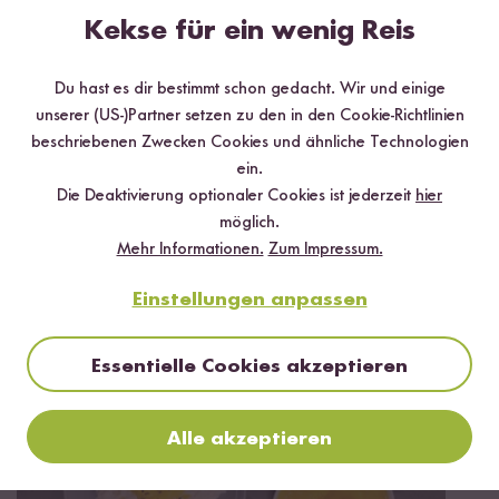
Kekse für ein wenig Reis
Jetzt sichern
Du hast es dir bestimmt schon gedacht. Wir und einige
unserer (US-)Partner setzen zu den in den Cookie-Richtlinien
*Das Digitale Rezeptbuch wird dir nach vollständiger Anmeldung zum Newsletter
beschriebenen Zwecken Cookies und ähnliche Technologien
per E-Mail zugeschickt.
ein.
Die Deaktivierung optionaler Cookies ist jederzeit
hier
Mehr Rezepte mit Kleb Reis
möglich.
Mehr Informationen.
Zum Impressum.
Einstellungen anpassen
Essentielle Cookies akzeptieren
Alle akzeptieren