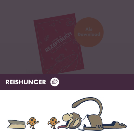
Digitales Rezeptbuch per E-Mail
✔️ 25 leckere Rezepte aus unseren bunten Kochwelten
✔️ Von Sushi über Curry bis hin zu Desserts
✔️ Inklusive Tipps & Tricks für die Zubereitung