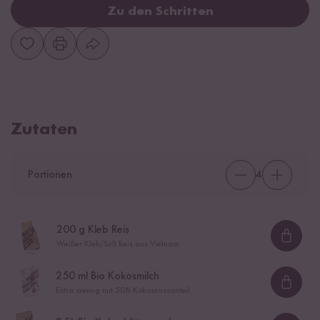
Zu den Schritten
Zutaten
Portionen
4
200
g Kleb Reis
Loadi
Weißer Kleb/Süß Reis aus Vietnam
250
ml Bio Kokosmilch
Loadi
Extra cremig mit 50% Kokosnussanteil