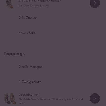
3
EL Bio Kokosblütenzucker
Für süßes Karamell-Aroma
2
EL Zucker
etwas Salz
Toppings
2
reife Mangos
1
Zweig Minze
Sesamkörner
Geröstete Sesam Körner zur Veredelung von Sushi und
mehr