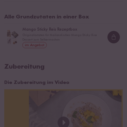
Alle Grundzutaten in einer Box
Mango Sticky Reis Rezeptbox
Originalzutaten für thailändisches Mango Sticky Rice
Loadi
Dessert zum Selbermachen
im Angebot
Zubereitung
Die Zubereitung im Video