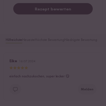
Rezept bewerten
Hilfreichste
Neueste
Höchste Bewertung
Niedrigste Bewertung
Eike
16.07.2024
einfach nachzukochen, super lecker 😋
Melden