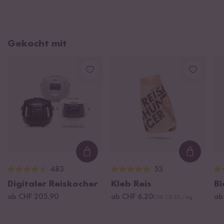
Gekocht mit
Loading...
Loading
483
53
Digitaler Reiskocher
Kleb Reis
Bi
ab CHF 205.90
ab CHF 6.20
ab
CHF 10.33 / kg