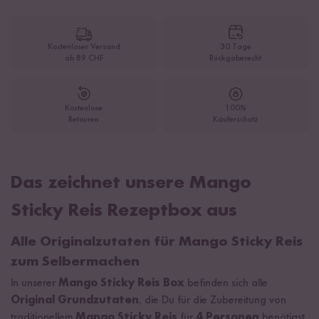
Kostenloser Versand
30 Tage
ab 89 CHF
Rückgaberecht
Kostenlose
100%
Retouren
Käuferschutz
Das zeichnet unsere Mango
Sticky Reis Rezeptbox aus
Alle Originalzutaten für Mango Sticky Reis
zum Selbermachen
In unserer
Mango Sticky Reis Box
befinden sich alle
Original Grundzutaten
, die Du für die Zubereitung von
traditionellem
Mango Sticky Reis
für
4 Personen
benötigst.