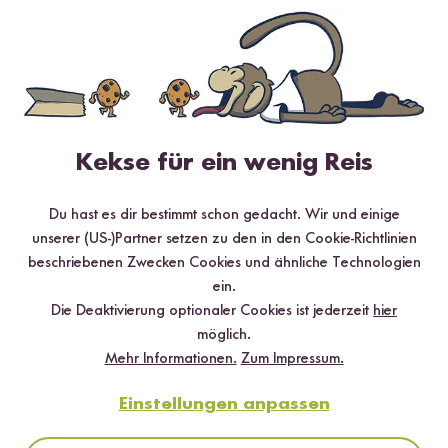
Vegetarisch
Vegan
45 min
Mango Sticky Rice Kuchen mit Mangorose (ohne
backen)
Kekse für ein wenig Reis
Wird oft zusammen gekauft
Du hast es dir bestimmt schon gedacht. Wir und einige
unserer (US-)Partner setzen zu den in den Cookie-Richtlinien
BESTSELLER
beschriebenen Zwecken Cookies und ähnliche Technologien
ein.
Die Deaktivierung optionaler Cookies ist jederzeit
hier
möglich.
Mehr Informationen.
Zum Impressum.
Einstellungen anpassen
Loading...
Loadi