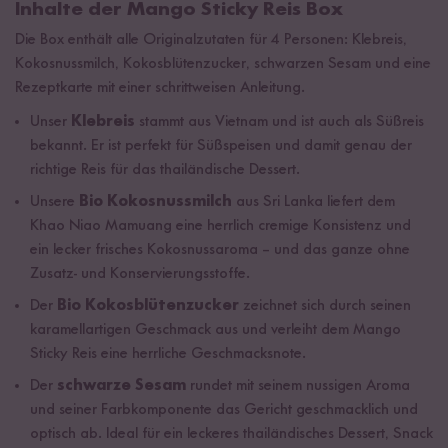
Inhalte der Mango Sticky Reis Box
Die Box enthält alle Originalzutaten für 4 Personen: Klebreis,
Kokosnussmilch, Kokosblütenzucker, schwarzen Sesam und eine
Rezeptkarte mit einer schrittweisen Anleitung.
Unser
Klebreis
stammt aus Vietnam und ist auch als Süßreis
bekannt. Er ist perfekt für Süßspeisen und damit genau der
richtige Reis für das thailändische Dessert.
Unsere
Bio
Kokosnussmilch
aus Sri Lanka liefert dem
Khao Niao Mamuang eine herrlich cremige Konsistenz und
ein lecker frisches Kokosnussaroma – und das ganze ohne
Zusatz- und Konservierungsstoffe.
Der
Bio Kokosblütenzucker
zeichnet sich durch seinen
karamellartigen Geschmack aus und verleiht dem Mango
Sticky Reis eine herrliche Geschmacksnote.
Der
schwarze Sesam
rundet mit seinem nussigen Aroma
und seiner Farbkomponente das Gericht geschmacklich und
optisch ab. Ideal für ein leckeres thailändisches Dessert, Snack