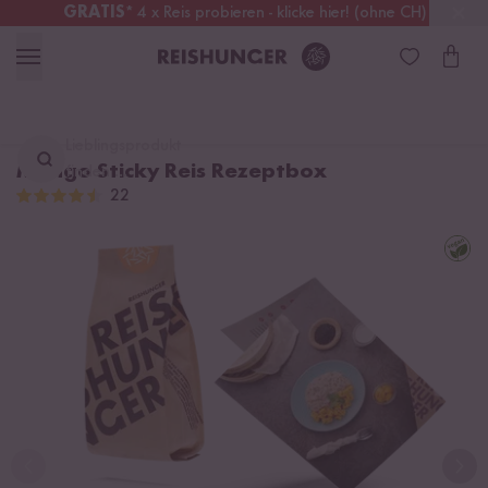
GRATIS
* 4 x Reis probieren - klicke hier! (ohne CH)
Schweiz
Alle Zölle & Steuern
inklusive
Lieblingsprodukt
Mango Sticky Reis Rezeptbox
finden ...
22