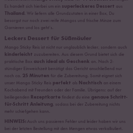
Es handelt sich hierbei um ein
superleckeres Dessert
aus
Thailand
. Wir liefern alle Grundzutaten in einer Box, Du
besorgst nur noch zwei reife Mangos und frische Minze zum
Garnieren und los geht’s.
Leckers Dessert für Süßmäuler
Mango Sticky Reis ist nicht nur unglaublich lecker, sondern auch
kinderleicht
zuzubereiten. Aus diesem Grund bietet sich die
praktische Box
auch ideal als Geschenk
an. Nach 2-
stündiger Einweichzeit benötigt das Gericht anschließend nur
noch ca.
25 Minuten
für die Zubereitung. Somit eignet sich
unser Mango Sticky Reis
perfekt
als
Nachtisch
an einem
Kochabend mit Freunden oder der Familie. Übrigens: auf der
beiliegenden
Rezeptkarte
findest du eine
genaue Schritt-
für-Schritt Anleitung
, sodass bei der Zubereitung nichts
mehr schiefgehen kann.
HINWEIS:
Auch uns passieren Fehler und leider haben wir uns
bei der letzten Bestellung mit den Mengen etwas verkalkuliert.