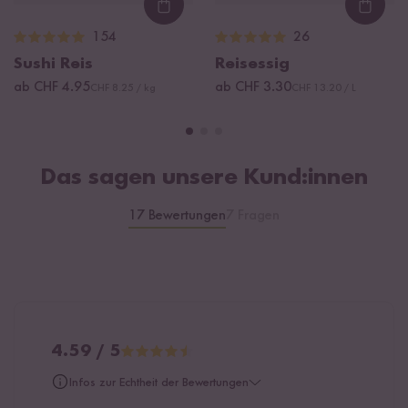
Loading...
Loadi
154
26
Sushi Reis
Reisessig
ab CHF 4.95
ab CHF 3.30
CHF 8.25 / kg
CHF 13.20 / L
Das sagen unsere Kund:innen
17 Bewertungen
7 Fragen
4.59 / 5
Infos zur Echtheit der Bewertungen