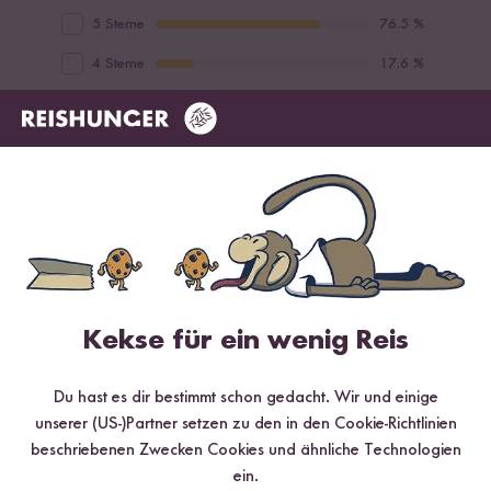
5 Sterne
76.5 %
4 Sterne
17.6 %
3 Sterne
0 %
2 Sterne
0 %
1 Stern
5.9 %
Bewerte dieses Produkt
Kekse für ein wenig Reis
Du hast es dir bestimmt schon gedacht. Wir und einige
Hilfreichste
Neueste
Höchste Bewertung
Niedrigste Bewertung
unserer (US-)Partner setzen zu den in den Cookie-Richtlinien
beschriebenen Zwecken Cookies und ähnliche Technologien
ein.