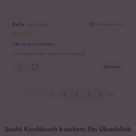
Verifizierter Kauf
KaTe
18.05.2024
tolle neue Sushi-Ideen
0
Personen fanden diese Antwort hilfreich
Melden
1
2
3
von
6
Sushi Kochbuch kaufen: Ein Überblick