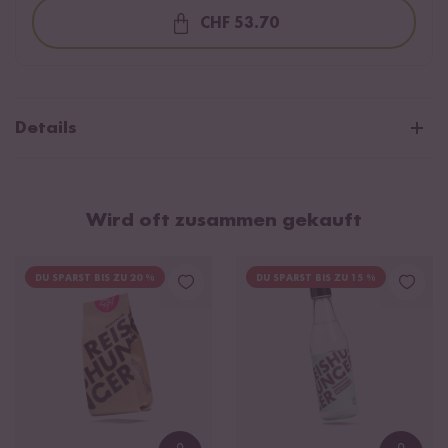
CHF 53.70
Loading...
Details
Reishunger Sushi: 24 Rollen + 1 Mops
Reihe: Reishunger Kochbuch
Wird oft zusammen gekauft
64 Seiten mit 25 Rezepten
Format: 16,5 x 20 cm, Softcover
DU SPARST BIS ZU 20 %
DU SPARST BIS ZU 15 %
Erscheinungstermin: Oktober 2020