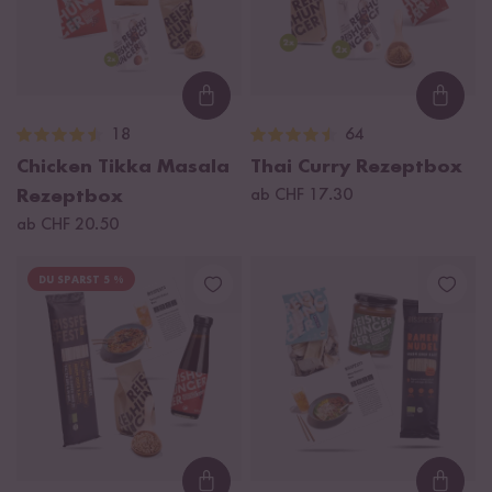
Loading...
Loadi
18
64
Chicken Tikka Masala
Thai Curry Rezeptbox
Rezeptbox
ab CHF 17.30
ab CHF 20.50
DU SPARST 5 %