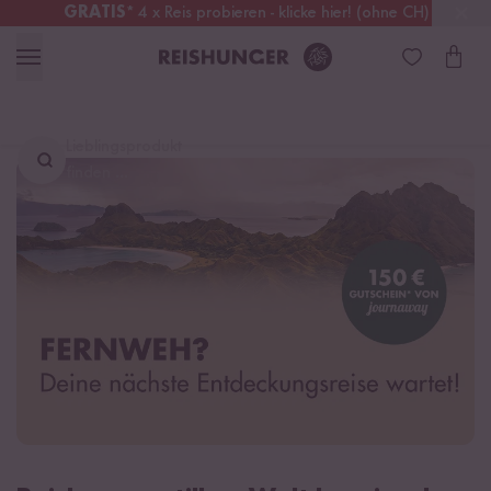
GRATIS
* 4 x Reis probieren - klicke hier! (ohne CH)
Schweiz
Alle Zölle & Steuern
inklusive
Lieblingsprodukt
finden ...