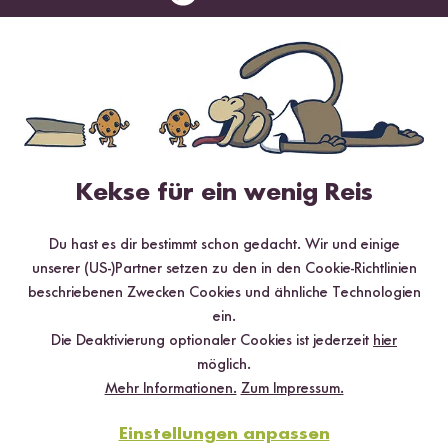
ab CHF 19.10
DU SPARST 10 %
Kekse für ein wenig Reis
Du hast es dir bestimmt schon gedacht. Wir und einige
Loading...
Loadi
unserer (US-)Partner setzen zu den in den Cookie-Richtlinien
31
21
beschriebenen Zwecken Cookies und ähnliche Technologien
Nasi Goreng
Paella Rezeptbox
ein.
Rezeptbox
ab CHF 17.30
Die Deaktivierung optionaler Cookies ist jederzeit
hier
ab CHF 16.50
möglich.
Mehr Informationen.
Zum Impressum.
BALD ZURÜCK
DU SPARST 5 %
Einstellungen anpassen