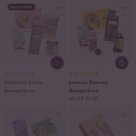
BALD ZURÜCK
Loadi
4
5
Shichimi Soba
Lemon Ramen
Rezeptbox
Rezeptbox
ab CHF 24.00