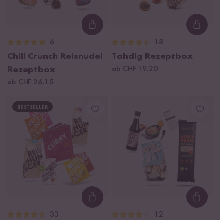
Loading...
Loadi
6
18
Chili Crunch Reisnudel
Tahdig Rezeptbox
Rezeptbox
ab CHF 19.20
ab CHF 26.15
BESTSELLER
Loading...
Loadi
30
12