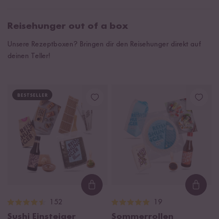
Reisehunger out of a box
Unsere Rezeptboxen? Bringen dir den Reisehunger direkt auf
deinen Teller!
BESTSELLER
Loading...
Loadi
152
19
Sushi Einsteiger
Sommerrollen