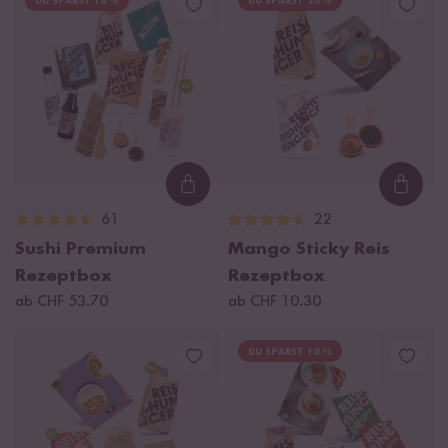
DU SPARST 16 %
DU SPARST 20 %
Loading...
Loadi
61
22
Sushi Premium
Mango Sticky Reis
Rezeptbox
Rezeptbox
ab CHF 53.70
ab CHF 10.30
DU SPARST 10 %