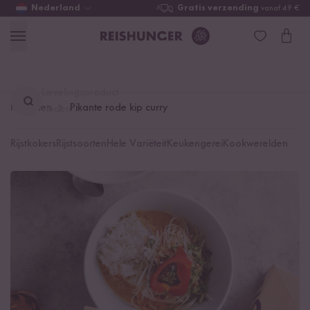
Nederland
Gratis verzending
vanaf 49 €
Lievelingsproduct
Recepten
Pikante rode kip curry
vinden ...
Rijstkokers
Rijstsoorten
Hele Variëteit
Keukengerei
Kookwerelden