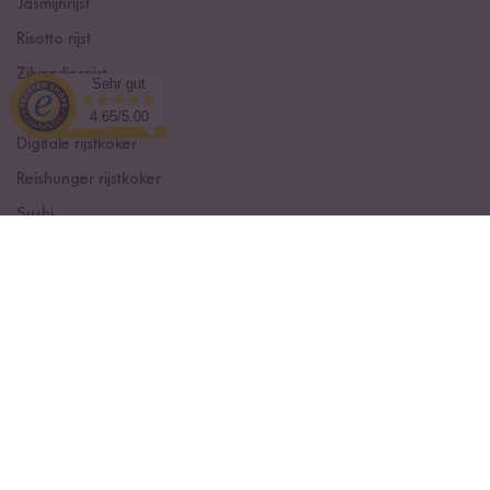
Jasmijnrijst
Risotto rijst
Zilvervliesrijst
Sehr gut
Rode Rijst
4.65/5.00
Digitale rijstkoker
Reishunger rijstkoker
Sushi
Receptboxen
Kokosmelk
Rijstkruiden
Curry kruidenpasta's
© Reishunger 2026
Met
uit Bremen
¹
Alle prijzen zijn incl. btw en excl.
verzendkosten
.