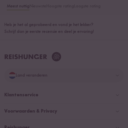
Meest nuttig
Nieuwste
Hoogste rating
Laagste rating
Heb je het al geprobeerd en vond je het lekker?
Schrijf dan je eerste recensie en deel je ervaring!
Land veranderen
Duitsland
Klantenservice
Zwitserland
Help Center (FAQ)
Voorwaarden & Privacy
Oostenrijk
Verzendingsinformatie
Retourneren
Betaalmethoden
Nederland
Reishunger