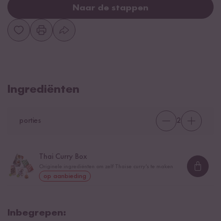
Naar de stappen
Ingrediënten
porties
2
Thai Curry Box
Originele ingrediënten om zelf Thaise curry's te maken
Loadi
op aanbieding
Inbegrepen: