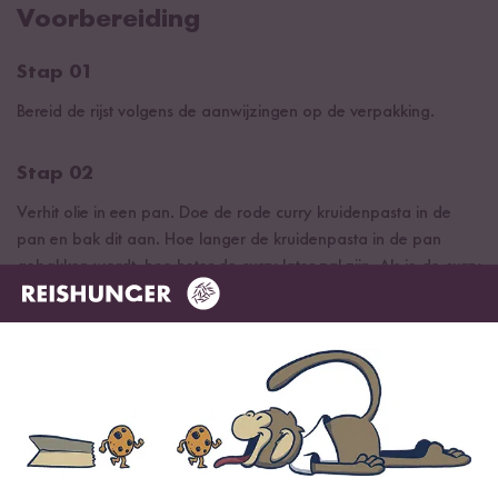
Voorbereiding
Stap 01
Bereid de rijst volgens de aanwijzingen op de verpakking.
Stap 02
Verhit olie in een pan. Doe de rode curry kruidenpasta in de
pan en bak dit aan. Hoe langer de kruidenpasta in de pan
gebakken wordt, hoe heter de curry later zal zijn. Als je de curry
milder wilt, gebruik dan iets minder currypasta.
Stap 03
Voeg het vlees toe en roerbak. Voeg vervolgens de groenten,
de kokosmelk en een scheutje water toe en roer tot de
currypasta volledig is opgelost. Laat zachtjes sudderen tot de
groenten gaar zijn. Het vlees kan naar wens worden vervangen