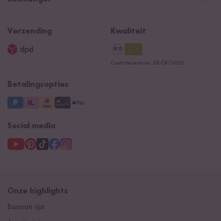
Algemene verkoopvoorwaarden
Recepten
NIEUW
Newsletter
Privacy
Reishunger lexicon
Verzending
Kwaliteit
Impressum
Contacteer ons
Controlecentrum: DE-ÖKO-005
Betalingsopties
Social media
Onze highlights
Basmati rijst