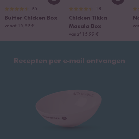
Loading...
Loading
95
18
Butter Chicken Box
Chicken Tikka
N
vanaf 15,99 €
Masala Box
va
vanaf 15,99 €
Recepten per e-mail ontvangen