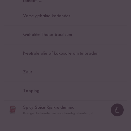
tomaat, ...
Verse gehakte koriander
Gehakte Thaise basilicum
Neutrale olie of kokosolie om te braden
Zout
Topping
Spicy Spice Rijstkruidenmix
Loadi
Biologische kruidenmix voor kruidig pikante rijst