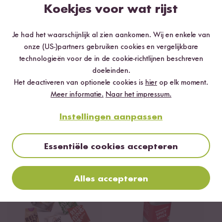
dor tofu of meer groenten.
Koekjes voor wat rijst
Stap 04
Je had het waarschijnlijk al zien aankomen. Wij en enkele van
Breng op smaak met kokosbloesemsuiker en zout. Serveer met
onze (US-)partners gebruiken cookies en vergelijkbare
verse koriander en Thaise basilicum.
technologieën voor de in de cookie-richtlijnen beschreven
Guten Reishunger!
doeleinden.
Het deactiveren van optionele cookies is
hier
op elk moment.
Meer informatie.
Naar het impressum.
READY
Instellingen aanpassen
Essentiële cookies accepteren
Gekookt met
Alles accepteren