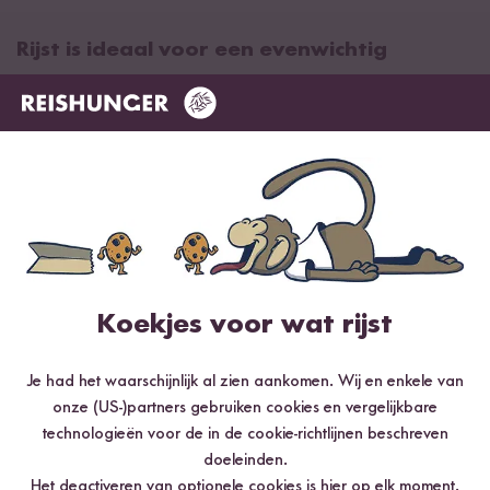
Rijst is ideaal voor een evenwichtig
eetpatroon
De rijst heeft niet op magische wijze calorieën verloren. Van rijst
ben je langer verzadigd dan van brood, rijst bevat veel vezels
en voedingsstoffen en komt daarom in aanmerking voor
opname in een gezond en evenwichtig eetpatroon.
Voedingswaarden van de rijstsoorten
Koekjes voor wat rijst
De exacte voedingswaarden voor de verschillende rijstsoorten
vind je in onze voedingswaardetabel:
Je had het waarschijnlijk al zien aankomen. Wij en enkele van
Voedingswaarden van rijst
onze (US-)partners gebruiken cookies en vergelijkbare
technologieën voor de in de cookie-richtlijnen beschreven
doeleinden.
Passende producten
Het deactiveren van optionele cookies is
hier
op elk moment.