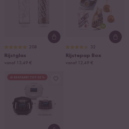
Loading...
Loadi
208
32
Rijstglas
Rijstepap Box
vanaf 13,49 €
vanaf 12,49 €
JE BESPAART TOT 23 %