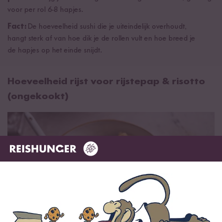
voor per rol 6-8 hapjes.
Fact:
De hoeveelheid sushi die je uiteindelijk overhoudt,
hangt sterk af van hoe dik je de rollen vult en hoe breed je
de hapjes op het einde snijdt.
Hoeveelheid rijst voor rijstepap & risotto
(ongekookt)