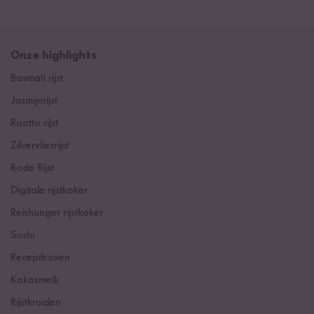
Onze highlights
Basmati rijst
Jasmijnrijst
Risotto rijst
Zilvervliesrijst
Rode Rijst
Digitale rijstkoker
Reishunger rijstkoker
Sushi
Receptboxen
Kokosmelk
Rijstkruiden