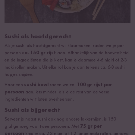
Sushi als hoofdgerecht
Als je sushi als hoofdgerecht wil klaarmaken, raden we je per
persoon
ca. 150 gr
rijst
aan. Afhankelijk van de hoeveelheid
en de ingrediënten die je kiest, kan je daarmee 4-6 nigiri of 2-3
maki rollen maken. Uit elke rol kan je dan telkens ca. 6-8 sushi
hapjes snijden.
Voor een
sushi bowl
raden we ca.
100 gr rijst per
persoon
aan. Iets minder, als je de rest van de verse
ingrediënten wilt laten overheersen.
Sushi als bijgerecht
Serveer je naast sushi ook nog andere lekkernijen, is 150
g al genoeg voor twee personen. Met
75 gr per
persoon
krijg je ca. 2-3 nigiri of 1-2 lange maki rollen, genoeg