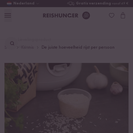
Nederland
Gratis verzending
vanaf 49 €
Lievelingsproduct
vinden ...
Start
Kennis
De juiste hoeveelheid rijst per persoon