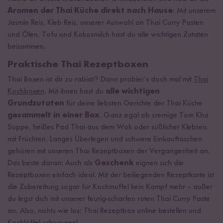
Aromen der Thai Küche direkt nach Hause
: Mit unserem
Jasmin Reis, Kleb Reis, unserer Auswahl an Thai Curry Pasten
und Ölen, Tofu und Kokosmilch hast du alle wichtigen Zutaten
beisammen.
Praktische Thai Rezeptboxen
Thai Boxen ist dir zu rabiat? Dann probier’s doch mal mit
Thai
Kochboxen
. Mit ihnen hast du
alle wichtigen
Grundzutaten
für deine liebsten Gerichte der Thai Küche
gesammelt in einer Box
. Ganz egal ob cremige Tom Kha
Suppe, heißes Pad Thai aus dem Wok oder süßlicher Klebreis
mit Früchten. Langes Überlegen und schwere Einkauftaschen
gehören mit unseren Thai Rezeptboxen der Vergangenheit an.
Das beste daran: Auch als
Geschenk
eignen sich die
Rezeptboxen einfach ideal. Mit der beiliegenden Rezeptkarte ist
die Zubereitung sogar für Kochmuffel kein Kampf mehr – außer
du legst dich mit unserer feurig-scharfen roten Thai Curry Paste
an. Also, nichts wie los: Thai Rezeptbox online bestellen und