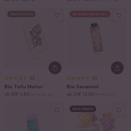
CHF 18.17 / kg
HIGH PROTEIN
DU SPARST BIS ZU 15 %
Loading...
Loadi
22
33
Bio Tofu Natur
Bio Sesamöl
ab CHF 2.85
ab CHF 12.05
CHF 14.25 / kg
CHF 48.20 / L
BALD ZURÜCK