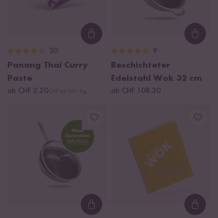
Loading...
Loadi
30
9
Panang Thai Curry
Beschichteter
Paste
Edelstahl Wok 32 cm
ab CHF 2.20
ab CHF 108.30
CHF 44.00 / kg
Loading...
Loadi