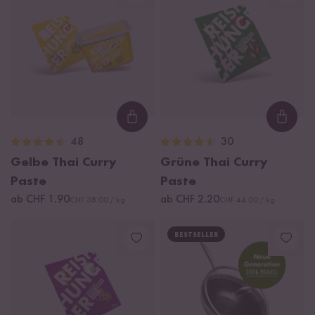
Loading...
Loadi
48
30
Gelbe Thai Curry
Grüne Thai Curry
Paste
Paste
ab CHF 1.90
ab CHF 2.20
CHF 38.00 / kg
CHF 44.00 / kg
BESTSELLER