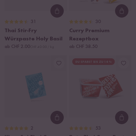
Loading...
Loadi
31
30
Thai Stir-Fry
Curry Premium
Würzpaste Holy Basil
Rezeptbox
ab CHF 2.00
ab CHF 38.50
CHF 40.00 / kg
DU SPARST BIS ZU 14 %
Loading...
Loadi
2
53