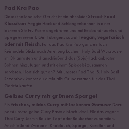
Pad Kra Pao
Dieses thailändische Gericht ist ein absoluter
Street Food
Klassiker:
Veggie Hack und Schlangenbohnen in einer
leckeren Stir-Fry Paste angebraten und mit Reisbandnudeln und
Spiegelei serviert. Geht übrigens sowohl
vegan, vegetarisch
oder mit Fleisch
. Für das Pad Kra Pao ganz einfach
Reisnudeln Sticks nach Anleitung kochen, Holy Basil Würzpaste
im Ok anrösten und anschließend das (Soja)Hack anbraten.
Bohnen hinzufügen und mit einem Spiegelei zusammen
servieren. Hört sich gut an? Mit unserer Pad Thai & Holy Basil
Rezeptbox kannst du direkt alle Grundzutaten für das Thai
Gericht kaufen.
Gelbes Curry mit grünem Spargel
Ein
frisches, mildes Curry mit leckerem Gemüse
: Dazu
passt unsere gelbe Curry Paste einfach ideal. Für das vegane
Thai Curry Jasmin Reis im Topf oder Reiskocher zubereiten.
Anschließend Zwiebeln, Knoblauch, Spargel, Karotten und