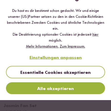
Du hast es dir bestimmt schon gedacht. Wir und einige
26
20
unserer (US-)Partner setzen zu den in den Cookie-Richtlinien
Thai Suppen
Bio Cashewkerne
beschriebenen Zwecken Cookies und ähnliche Technologien
Rezeptbox
ab CHF 3.90
CHF 39.00 / kg
ein.
ab CHF 20.50
Die Deaktivierung optionaler Cookies ist jederzeit
hier
möglich.
BALD ZURÜCK
Mehr Informationen.
Zum Impressum.
Einstellungen anpassen
Essentielle Cookies akzeptieren
Alle akzeptieren
2
Jasmin Fan Set