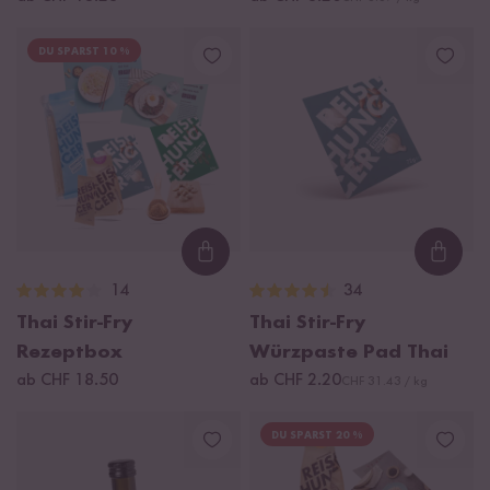
DU SPARST 10 %
Loading...
Loadi
14
34
Thai Stir-Fry
Thai Stir-Fry
Rezeptbox
Würzpaste Pad Thai
ab CHF 18.50
ab CHF 2.20
CHF 31.43 / kg
DU SPARST 20 %