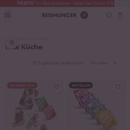
GRATIS
* 4 x Reis probieren - klicke hier! (ohne CH)
Schweiz
Alle Zölle & Steuern
inklusive
Lieblingsprodukt
Thai Küche
finden ...
37 Ergebnisse sortiert nach
Favoriten
DU SPARST 10 %
BESTSELLER