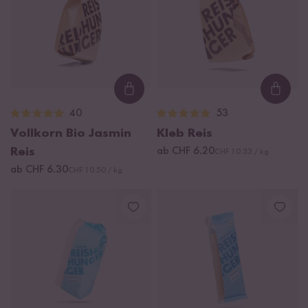
Loading...
Loadi
40
53
Vollkorn Bio Jasmin
Kleb Reis
Reis
ab CHF 6.20
CHF 10.33 / kg
ab CHF 6.30
CHF 10.50 / kg