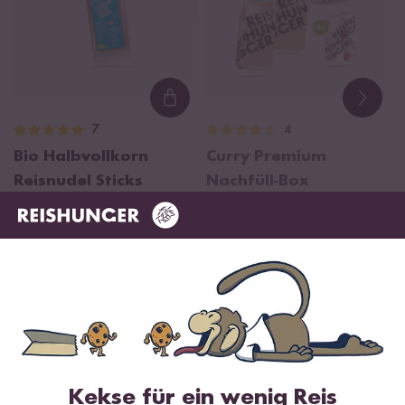
Loading...
7
4
Bio Halbvollkorn
Curry Premium
Reisnudel Sticks
Nachfüll-Box
ab CHF 3.20
CHF 19.67 / kg
BALD ZURÜCK
BALD ZURÜCK
Kekse für ein wenig Reis