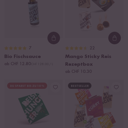
Loading...
Loadi
7
22
Bio Fischsauce
Mango Sticky Reis
ab CHF 12.80
Rezeptbox
CHF 128.00 / L
ab CHF 10.30
DU SPARST BIS ZU 10 %
BESTSELLER