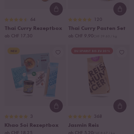
Loading...
Loadi
64
120
Thai Curry Rezeptbox
Thai Curry Pasten Set
ab CHF 17.30
ab CHF 9.90
CHF 39.60 / kg
NEU
DU SPARST BIS ZU 20 %
Loading...
Loadi
3
368
Khao Soi Rezeptbox
Jasmin Reis
ab CHF 18.25
ab CHF 5.20
CHF 8.67 / kg