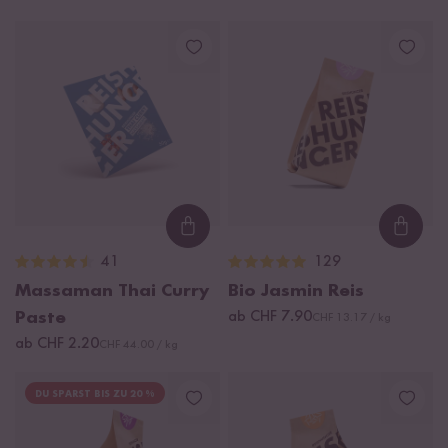
Loading...
Loadi
41
129
Massaman Thai Curry
Bio Jasmin Reis
Paste
ab CHF 7.90
CHF 13.17 / kg
ab CHF 2.20
CHF 44.00 / kg
DU SPARST BIS ZU 20 %