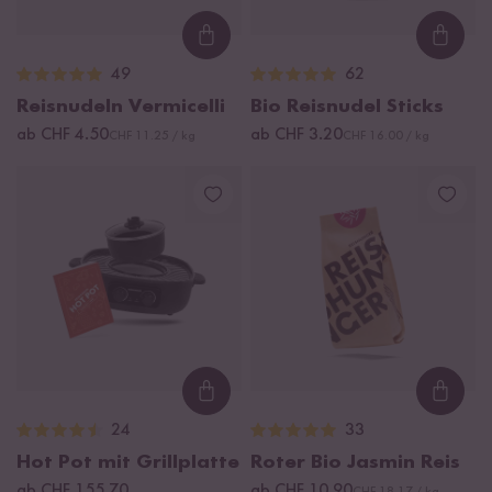
Loading...
Loadi
49
62
Reisnudeln Vermicelli
Bio Reisnudel Sticks
ab CHF 4.50
ab CHF 3.20
CHF 11.25 / kg
CHF 16.00 / kg
Loading...
Loadi
24
33
Hot Pot mit Grillplatte
Roter Bio Jasmin Reis
ab CHF 155.70
ab CHF 10.90