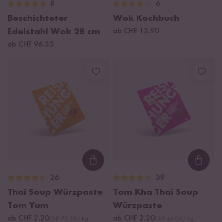
8
6
Beschichteter
Wok Kochbuch
Edelstahl Wok 28 cm
ab CHF 12.90
ab CHF 96.35
Loading...
Loadi
26
39
Thai Soup Würzpaste
Tom Kha Thai Soup
Tom Yum
Würzpaste
ab CHF 2.20
ab CHF 2.20
CHF 73.33 / kg
CHF 44.00 / kg