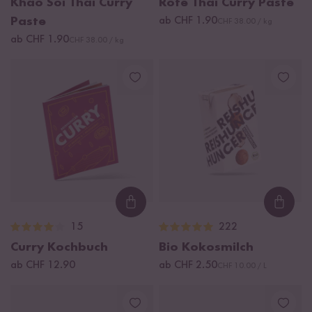
Khao Soi Thai Curry
Rote Thai Curry Paste
Paste
ab CHF 1.90
CHF 38.00 / kg
ab CHF 1.90
CHF 38.00 / kg
Loading...
Loadi
15
222
Curry Kochbuch
Bio Kokosmilch
ab CHF 12.90
ab CHF 2.50
CHF 10.00 / L