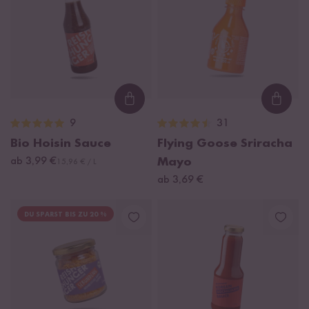
Loading...
Loadi
9
31
Bio Hoisin Sauce
Flying Goose Sriracha
ab 3,99 €
Mayo
15,96 € / L
ab 3,69 €
DU SPARST BIS ZU 20 %