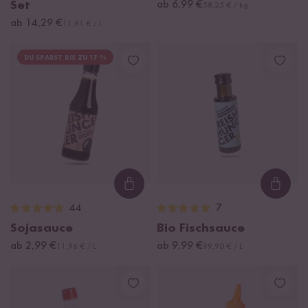
Set
ab 6,99 €
58,25 € / kg
ab 14,29 €
11,91 € / L
DU SPARST BIS ZU 17 %
Loading...
Loadi
44
7
Sojasauce
Bio Fischsauce
ab 2,99 €
ab 9,99 €
11,96 € / L
99,90 € / L