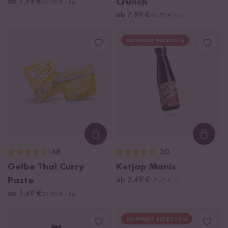
ab 7,99 €
Crunch
66,58 € / kg
ab 7,99 €
66,58 € / kg
DU SPARST BIS ZU 5 %
Loading...
Loadi
48
30
Gelbe Thai Curry
Ketjap Manis
Paste
ab 3,49 €
17,45 € / L
ab 1,49 €
29,80 € / kg
DU SPARST BIS ZU 10 %