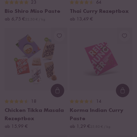
23
64
Bio Shiro Miso Paste
Thai Curry Rezeptbox
ab 6,75 €
ab 13,49 €
22,50 € / kg
Loading...
Loadi
18
14
Chicken Tikka Masala
Korma Indian Curry
Rezeptbox
Paste
ab 15,99 €
ab 1,29 €
25,80 € / kg