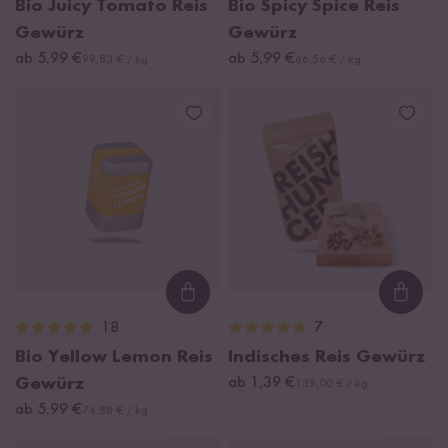
Bio Juicy Tomato Reis
Bio Spicy Spice Reis
Gewürz
Gewürz
ab 5,99 €
ab 5,99 €
99,83 € / kg
66,56 € / kg
Loading...
Loadi
18
7
Bio Yellow Lemon Reis
Indisches Reis Gewürz
Gewürz
ab 1,39 €
139,00 € / kg
ab 5,99 €
74,88 € / kg