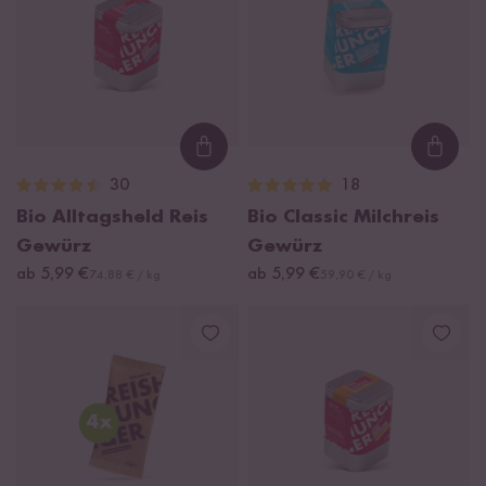
Loading...
Loadi
30
18
Bio Alltagsheld Reis
Bio Classic Milchreis
Gewürz
Gewürz
ab 5,99 €
ab 5,99 €
74,88 € / kg
59,90 € / kg