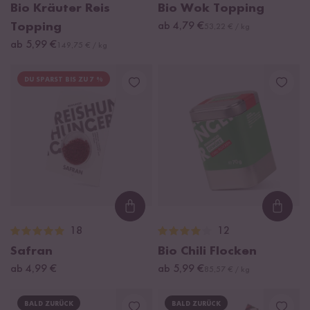
Bio Kräuter Reis
Bio Wok Topping
Topping
ab 4,79 €
53,22 € / kg
ab 5,99 €
149,75 € / kg
DU SPARST BIS ZU 7 %
Loading...
Loadi
18
12
Safran
Bio Chili Flocken
ab 4,99 €
ab 5,99 €
85,57 € / kg
BALD ZURÜCK
BALD ZURÜCK