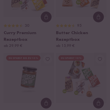
Loading...
Loadi
30
95
Curry Premium
Butter Chicken
Rezeptbox
Rezeptbox
ab 29,99 €
ab 15,99 €
DU SPARST BIS ZU 10 %
DU SPARST 10 %
Loading...
Loadi