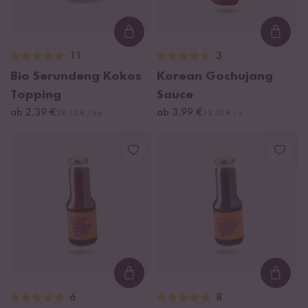
Loading...
Loadi
11
3
Bio Serundeng Kokos
Korean Gochujang
Topping
Sauce
ab 2,39 €
ab 3,99 €
28,12 € / kg
13,30 € / L
Loading...
Loadi
6
8