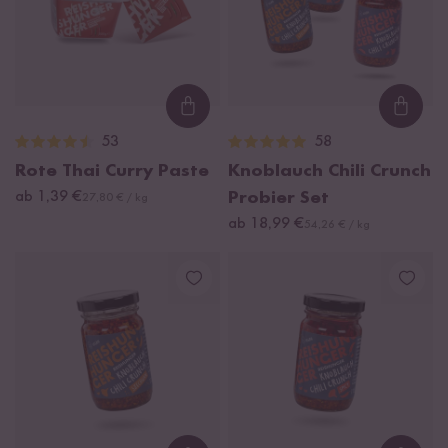
Loading...
Loadi
53
58
Rote Thai Curry Paste
Knoblauch Chili Crunch
ab 1,39 €
Probier Set
27,80 € / kg
ab 18,99 €
54,26 € / kg