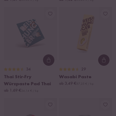
33,80 € / kg
30,40 € / kg
Loading...
Loadi
34
29
Thai Stir-Fry
Wasabi Paste
Würzpaste Pad Thai
ab 3,49 €
87,25 € / kg
ab 1,69 €
24,14 € / kg