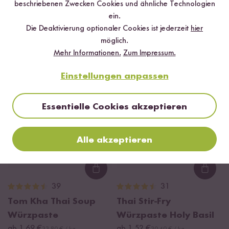
beschriebenen Zwecken Cookies und ähnliche Technologien
Loading...
Loadi
ein.
24
54
Die Deaktivierung optionaler Cookies ist jederzeit
hier
Nasi Goreng Paste
Teriyaki Sauce
möglich.
ab 1,50 €
ab 3,49 €
30,00 € / kg
17,45 € / L
Mehr Informationen.
Zum Impressum.
Einstellungen anpassen
DU SPARST BIS ZU 10 %
Essentielle Cookies akzeptieren
Alle akzeptieren
Loading...
Loadi
39
31
Tom Kha Thai Soup
Thai Stir-Fry
Würzpaste
Würzpaste Holy Basil
ab 1,69 €
ab 1,52 €