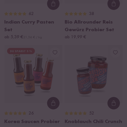
Loading...
Loadi
62
38
Indian Curry Pasten
Bio Allrounder Reis
Set
Gewürz Probier Set
ab 5,39 €
ab 19,99 €
21,56 € / kg
DU SPARST 5 %
Loading...
Loadi
26
52
Korea Saucen Probier
Knoblauch Chili Crunch