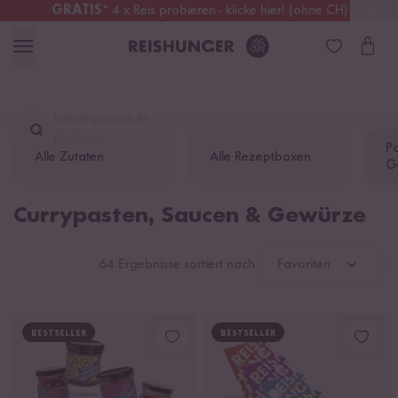
GRATIS
* 4 x Reis probieren - klicke hier! (ohne CH)
Österreich
Kostenloser Versand
ab 49 €
Lieblingsprodukt
finden ...
Pa
Alle Zutaten
Alle Rezeptboxen
G
Currypasten, Saucen & Gewürze
64 Ergebnisse sortiert nach
Favoriten
BESTSELLER
BESTSELLER