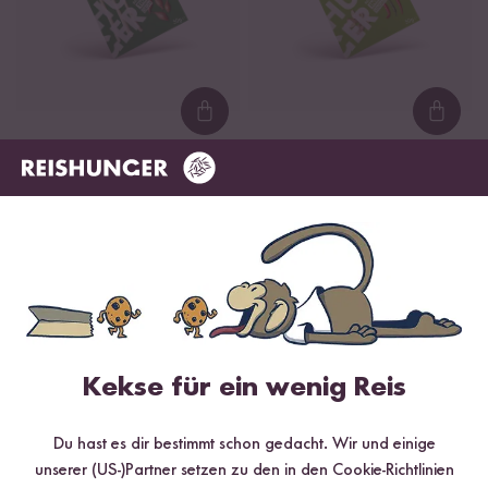
Loading...
Loadi
30
11
Grüne Thai Curry
Vindaloo Indian Curry
Paste
Paste
ab 1,69 €
ab 1,29 €
33,80 € / kg
25,80 € / kg
DU SPARST BIS ZU 11 %
DU SPARST BIS ZU 7 %
Kekse für ein wenig Reis
Du hast es dir bestimmt schon gedacht. Wir und einige
unserer (US-)Partner setzen zu den in den Cookie-Richtlinien