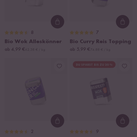
Loading...
Loadi
8
7
Bio Wok Alleskönner
Bio Curry Reis Topping
ab 4,99 €
ab 5,99 €
62,38 € / kg
74,88 € / kg
DU SPARST BIS ZU 20 %
Loading...
Loadi
2
9