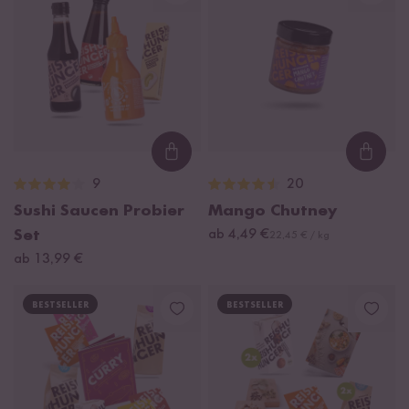
Loading...
Loadi
9
20
Sushi Saucen Probier
Mango Chutney
Set
ab 4,49 €
22,45 € / kg
ab 13,99 €
BESTSELLER
BESTSELLER