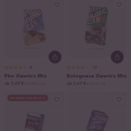
Loading...
Loadi
6
12
Pho Gewürz Mix
Bolognese Gewürz Mix
ab 3,49 €
ab 3,49 €
174,50 € / kg
43,63 € / kg
DU SPARST BIS ZU 17 %