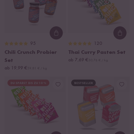
Loading...
Loadi
95
120
Chili Crunch Probier
Thai Curry Pasten Set
Set
ab 7,69 €
30,76 € / kg
ab 19,99 €
59,81 € / kg
DU SPARST BIS ZU 10 %
BESTSELLER