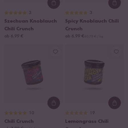
Loading...
Loadi
3
3
Szechuan Knoblauch
Spicy Knoblauch Chili
Chili Crunch
Crunch
ab 6,99 €
ab 6,99 €
60,78 € / kg
Loading...
Loadi
10
19
Chili Crunch
Lemongrass Chili