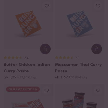
Loading...
Loadi
72
41
Butter Chicken Indian
Massaman Thai Curry
Curry Paste
Paste
ab 1,29 €
ab 1,69 €
25,80 € / kg
33,80 € / kg
DU SPARST BIS ZU 13 %