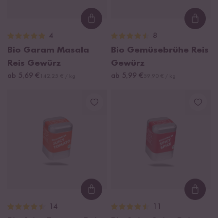
Loading...
Loadi
4
8
Bio Garam Masala
Bio Gemüsebrühe Reis
Reis Gewürz
Gewürz
ab 5,69 €
ab 5,99 €
142,25 € / kg
59,90 € / kg
Loading...
Loadi
14
11