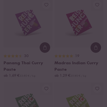
Loading...
Loadi
30
19
Panang Thai Curry
Madras Indian Curry
Paste
Paste
ab 1,69 €
ab 1,29 €
33,80 € / kg
25,80 € / kg