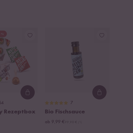
0 %
Loading...
Loading...
64
7
ry Rezeptbox
Bio Fischsauce
ab 9,99 €
99,90 € / L