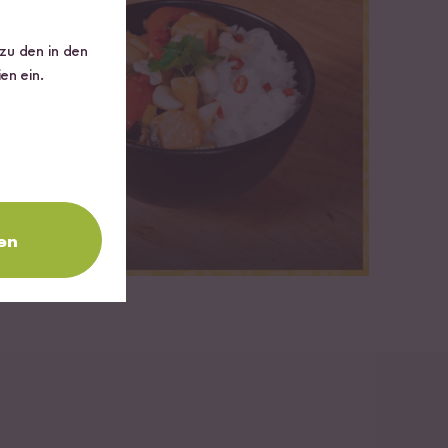
 zu den in den
en ein.
en