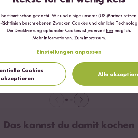
temperatur lagern, nach dem Öffnen im
schrank aufbewahren und innerhalb von 3
r bestimmt schon gedacht. Wir und einige unserer (US-)Partner setzen
n verbrauchen.
-Richtlinien beschriebenen Zwecken Cookies und ähnliche Technologi
Die Deaktivierung optionaler Cookies ist jederzeit
hier
möglich.
Mehr Informationen.
Zum Impressum.
Einstellungen anpassen
entielle Cookies
Alle akzeptier
akzeptieren
Das kannst du damit kochen