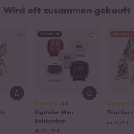
Wird oft zusammen gekauft
BESTSELLER
DU SPARST 1
Loading...
Loading...
404
ch
Digitaler Mini
Thai Cur
Reiskocher
ab 13,49 €
ab 104,99 €