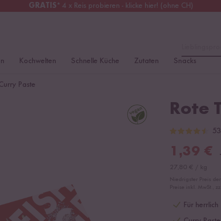
GRATIS
* 4 x Reis probieren - klicke hier! (ohne CH)
erreich
Kostenloser Versand
ab 49 €
Lieblingspro
en
Kochwelten
Schnelle Küche
Zutaten
Snacks
Curry Paste
Rote T
53
1,39
€
27,80
€
/
kg
Niedrigster Preis de
Preise inkl. MwSt., z
Für herrlic