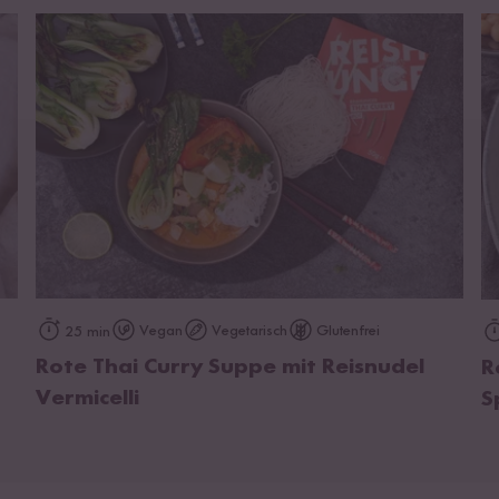
zum Rezept
Vegan
Vegetarisch
Glutenfrei
25 min
Rote Thai Curry Suppe mit Reisnudel
R
Vermicelli
S