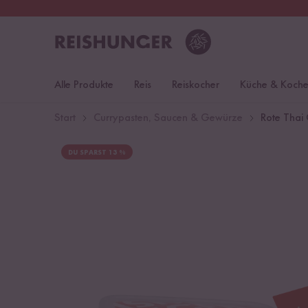
30 Tage
Rückgaberecht
Öst
Alle Produkte
Reis
Reiskocher
Küche & Koch
Start
Currypasten, Saucen & Gewürze
Rote Thai 
DU SPARST 13 %