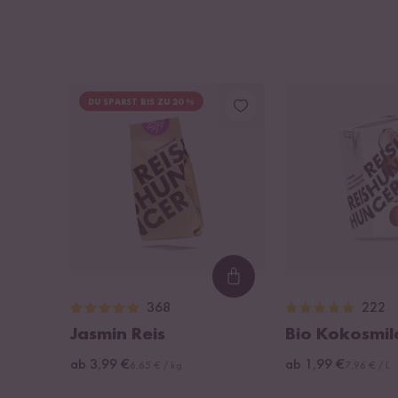
DU SPARST BIS ZU 20 %
Loading...
368
222
Jasmin Reis
Bio Kokosmil
ab 3,99 €
ab 1,99 €
6,65 € / kg
7,96 € / L