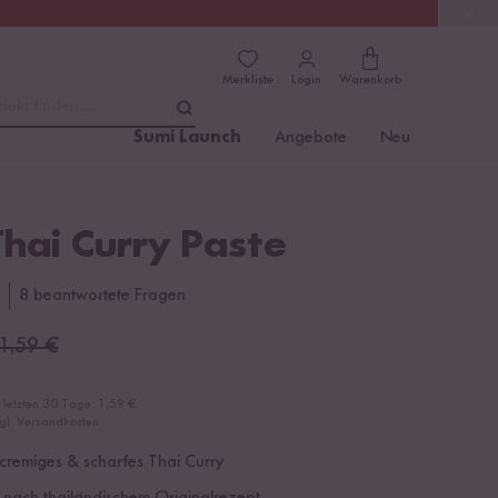
(4.8)
Trusted Shops
Merkliste
Login
Warenkorb
dukt finden ...
Sumi Launch
Angebote
Neu
hai Curry Paste
8 beantwortete Fragen
1,59
€
r letzten 30 Tage:
1,59 €
zgl. Versandkosten
h cremiges & scharfes Thai Curry