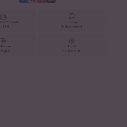
oser Versand
30 Tage
b 49 €
Rückgaberecht
stenlose
100%
etouren
Käuferschutz