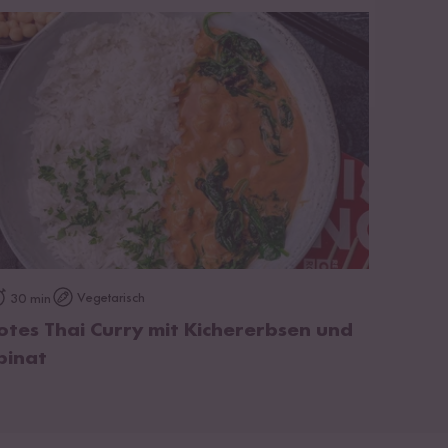
zum Rezept
Vegetarisch
30 min
otes Thai Curry mit Kichererbsen und
pinat