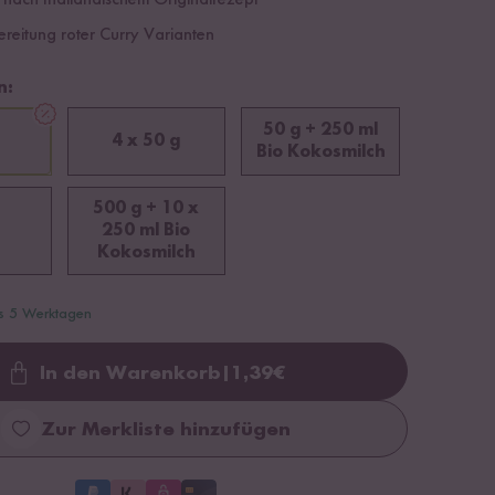
 nach thailändischem Originalrezept
ereitung roter Curry Varianten
n:
50 g + 250 ml
4 x 50 g
Bio Kokosmilch
500 g + 10 x
250 ml Bio
Kokosmilch
is 5 Werktagen
In den Warenkorb
|
1,39
€
Loading...
Zur Merkliste hinzufügen