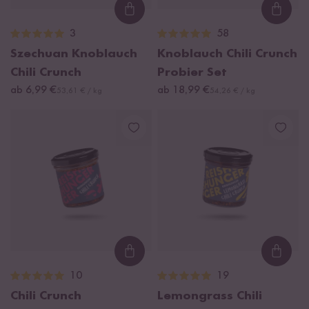
Loading...
Loadi
3
58
Szechuan Knoblauch
Knoblauch Chili Crunch
Chili Crunch
Probier Set
ab 6,99 €
ab 18,99 €
53,61 € / kg
54,26 € / kg
Loading...
Loadi
10
19
Chili Crunch
Lemongrass Chili