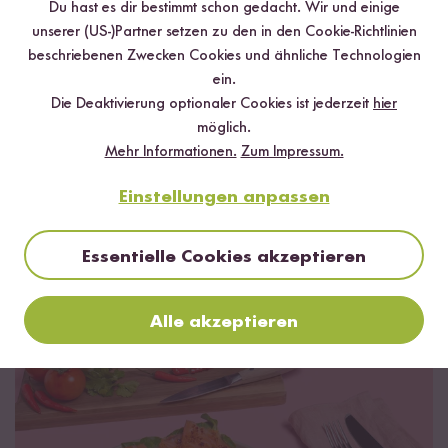
milde Schärfe, aber hat es trotzdem in sich! Die
Du hast es dir bestimmt schon gedacht. Wir und einige
Kombination aus frittierten Knoblauch- und
unserer (US-)Partner setzen zu den in den Cookie-Richtlinien
Zwiebelflocken, Crispy Chiliflocken und Sesamöl
beschriebenen Zwecken Cookies und ähnliche Technologien
macht all deine Lieblingsgerichte noch ein
ein.
Stückchen leckerer.
Die Deaktivierung optionaler Cookies ist jederzeit
hier
möglich.
Mehr Informationen.
Zum Impressum.
Chili Crisp verwenden
Einstellungen anpassen
Essentielle Cookies akzeptieren
Alle akzeptieren