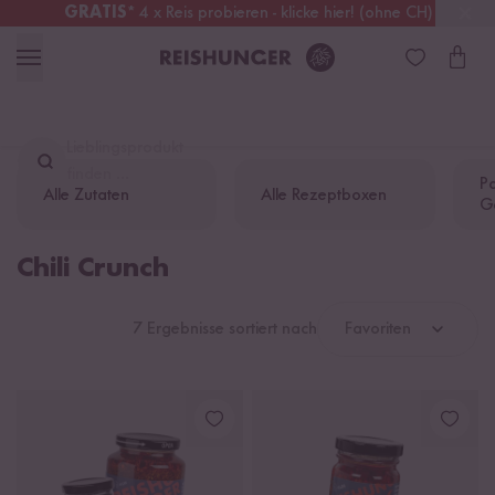
GRATIS
* 4 x Reis probieren - klicke hier! (ohne CH)
Österreich
Kostenloser Versand
ab 49 €
Lieblingsprodukt
finden ...
Pa
Alle Zutaten
Alle Rezeptboxen
G
Chili Crunch
7 Ergebnisse sortiert nach
Favoriten