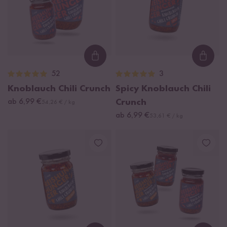
Loading...
Loadi
52
3
Knoblauch Chili Crunch
Spicy Knoblauch Chili
ab 6,99 €
Crunch
54,26 € / kg
ab 6,99 €
53,61 € / kg