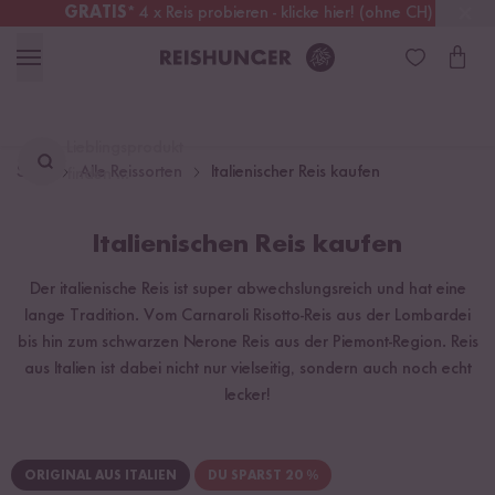
GRATIS
* 4 x Reis probieren - klicke hier! (ohne CH)
Österreich
Kostenloser Versand
ab 49 €
Lieblingsprodukt
Start
Alle Reissorten
Italienischer Reis kaufen
finden ...
Italienischen Reis kaufen
Der italienische Reis ist super abwechslungsreich und hat eine
lange Tradition. Vom Carnaroli Risotto-Reis aus der Lombardei
bis hin zum schwarzen Nerone Reis aus der Piemont-Region. Reis
aus Italien ist dabei nicht nur vielseitig, sondern auch noch echt
lecker!
ORIGINAL AUS ITALIEN
DU SPARST 20 %