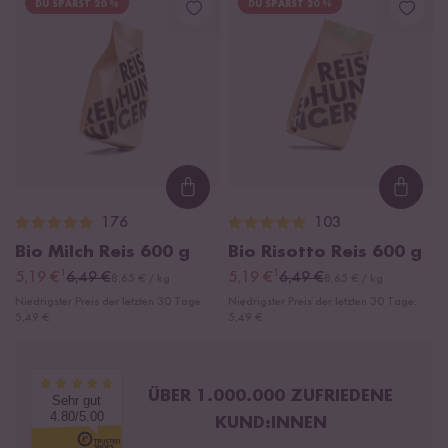
DU SPARST 20 %
DU SPARST 20 %
Loading...
Loadi
176
103
Bio Milch Reis
600 g
Bio Risotto Reis
600 g
¹
¹
5,19 €
6,49 €
5,19 €
6,49 €
8,65 € / kg
8,65 € / kg
Niedrigster Preis der letzten 30 Tage:
Niedrigster Preis der letzten 30 Tage:
5,49 €
5,49 €
ÜBER 1.000.000 ZUFRIEDENE
Sehr gut
4.80/5.00
KUND:INNEN