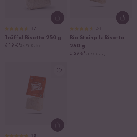
Loading...
Loadi
17
51
Trüffel Risotto
250 g
Bio Steinpilz Risotto
¹
6,19 €
250 g
24,76 € / kg
¹
5,39 €
21,56 € / kg
Loading...
18