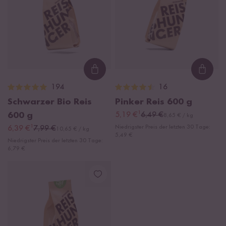
Loading...
Loadi
194
16
Schwarzer Bio Reis
Pinker Reis
600 g
¹
600 g
5,19 €
6,49 €
8,65 € / kg
¹
Niedrigster Preis der letzten 30 Tage:
6,39 €
7,99 €
10,65 € / kg
5,49 €
Niedrigster Preis der letzten 30 Tage:
6,79 €