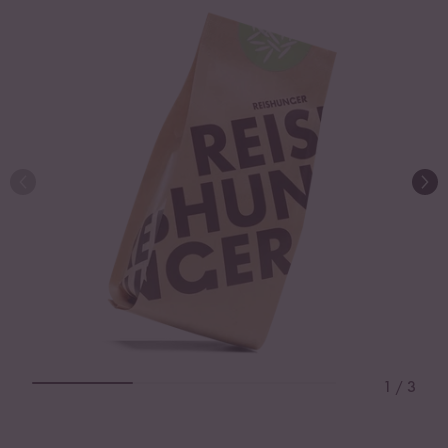
1
/
3