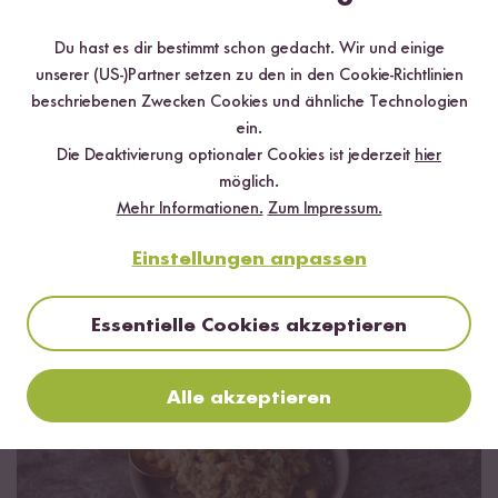
21
38
Du hast es dir bestimmt schon gedacht. Wir und einige
Bio Reis Pops
250 g
Bio Reisflocken
350 g
unserer (US-)Partner setzen zu den in den Cookie-Richtlinien
¹
¹
5,59 €
4,79 €
22,36 € / kg
13,69 € / kg
beschriebenen Zwecken Cookies und ähnliche Technologien
ein.
Die Deaktivierung optionaler Cookies ist jederzeit
hier
Alles über italienischen Reis
möglich.
Mehr Informationen.
Zum Impressum.
Was macht den italienischen Reis so besonders?
Einstellungen anpassen
Essentielle Cookies akzeptieren
Alle akzeptieren