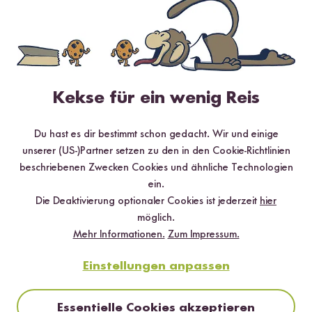
Leckere Reissorten schonend gedämpft
Kekse für ein wenig Reis
Schluss mit Quatsch mit Sauce. Jetzt gibt es schnellen Reis mit
Sauce! Mit unserem Mikrowellenreis haben wir
verschiedene
Du hast es dir bestimmt schon gedacht. Wir und einige
Reissorten
in der besten Qualität bereits für dich
schonend
unserer (US-)Partner setzen zu den in den Cookie-Richtlinien
gedämpft
, sodass du ihn
nur noch aufwärmen
musst.
beschriebenen Zwecken Cookies und ähnliche Technologien
Neben Klassikern wie
Basmati Reis
und
Vollkorn Basmati
ein.
Reis
vom Himalaya kannst du auch Besonderheiten wie
Roten
Die Deaktivierung optionaler Cookies ist jederzeit
hier
Reis
mit fein-erdigem Aroma oder einen abwechslungsreichen
möglich.
Mix aus
Basmati Reis, roten Linsen und schwarzer
Mehr Informationen.
Zum Impressum.
Quinoa
probieren. Für die Naschkatzen haben wir außerdem
noch eine ganz besondere Sorte parat. Mit unserem
Einstellungen anpassen
Mikrowellen Milchreis
kannst du dir im Handumdrehen
cremig-zimtigen Milchreis zubereiten, ganz ohne ständiges
Essentielle Cookies akzeptieren
Rühren. Das Beste: Du kannst dir die kulinarische Abwechslung in