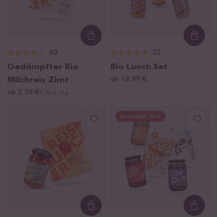
Loading...
Loadi
63
52
Gedämpfter Bio
Bio Lunch Set
Milchreis Zimt
ab 16,99 €
ab 2,39 €
9,56 € / kg
DU SPARST 20 %
Loading...
Loadi