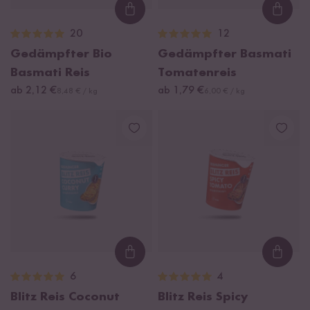
Loading...
Loadi
20
12
Gedämpfter Bio
Gedämpfter Basmati
Basmati Reis
Tomatenreis
ab 2,12 €
ab 1,79 €
8,48 € / kg
6,00 € / kg
Loading...
Loadi
6
4
Blitz Reis Coconut
Blitz Reis Spicy