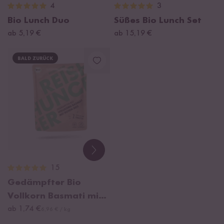
4
3
Bio Lunch Duo
Süßes Bio Lunch Set
ab 5,19 €
ab 15,19 €
BALD ZURÜCK
15
Gedämpfter Bio
Vollkorn Basmati mit
Rotem Reis
ab 1,74 €
6,96 € / kg