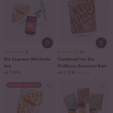
Loading...
Loadi
3
16
Bio Express Milchreis
Gedämpfter Bio
Set
Vollkorn Basmati Reis
ab 7,99 €
ab 2,12 €
8,48 € / kg
DU SPARST BIS ZU 20 %