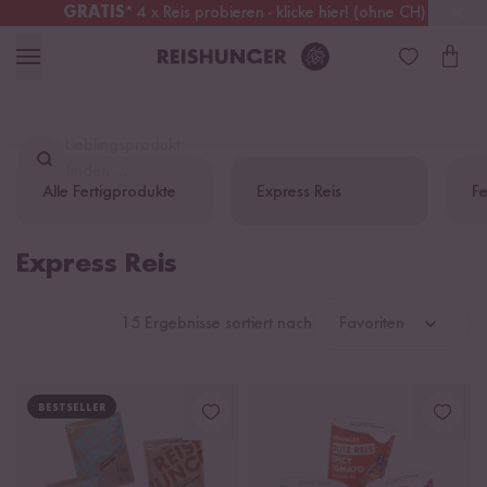
GRATIS
* 4 x Reis probieren - klicke hier! (ohne CH)
Österreich
Kostenloser Versand
ab 49 €
Lieblingsprodukt
finden ...
Alle Fertigprodukte
Express Reis
Fe
Express Reis
15 Ergebnisse sortiert nach
Favoriten
BESTSELLER