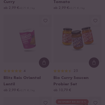
Curry
Tomato
ab 2,99 €
ab 2,99 €
42,71 € / kg
42,71 € / kg
Loading...
Loadi
4
25
Blitz Reis Oriental
Bio Curry Saucen
Lentil
Probier Set
ab 2,99 €
ab 10,79 €
42,71 € / kg
DU SPARST BIS ZU 15 %