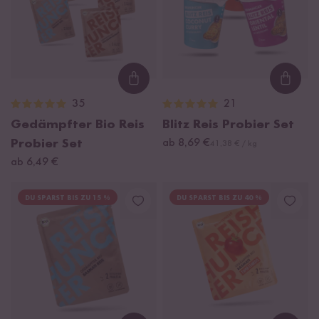
Loading...
Loadi
35
21
Gedämpfter Bio Reis
Blitz Reis Probier Set
Probier Set
ab 8,69 €
41,38 € / kg
ab 6,49 €
DU SPARST BIS ZU 15 %
DU SPARST BIS ZU 40 %