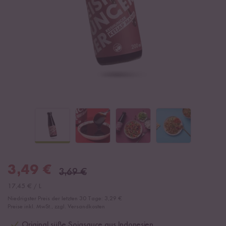
3,49
€
3,69
€
17,45
€
/
L
Niedrigster Preis der letzten 30 Tage:
3,29 €
Preise inkl. MwSt., zzgl. Versandkosten
Original süße Sojasauce aus Indonesien