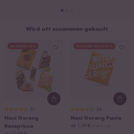
Wird oft zusammen gekauft
DU SPARST 10 %
DU SPARST BIS ZU 11 %
Loading...
Loadi
31
24
Nasi Goreng
Nasi Goreng Paste
Rezeptbox
ab 1,50 €
30,00 € / kg