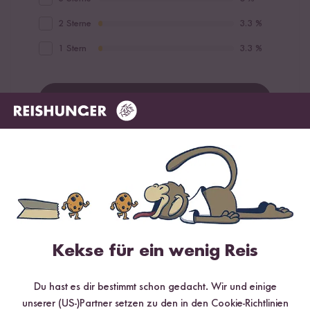
2 Sterne
3.3 %
1 Stern
3.3 %
Bewerte dieses Produkt
Hilfreichste
Neueste
Höchste Bewertung
Niedrigste Bewertung
Kekse für ein wenig Reis
Verifizierter Kauf
Kim Kielack
20.06.2023
Du hast es dir bestimmt schon gedacht. Wir und einige
Zuerst konnte ich mir nichts unter Ketjap Manis vorstellen.
unserer (US-)Partner setzen zu den in den Cookie-Richtlinien