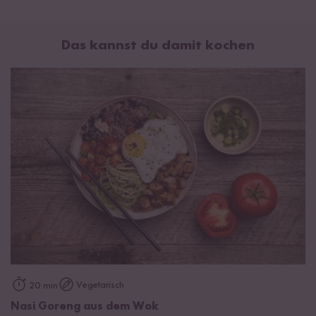
Durchschnittliche Nährwerte pro 100ml:
Brennwert
1237 kJ / 292 kcal
Das kannst du damit kochen
Fett
1 g
davon gesättigte Fettsäuren
0,5 g
Kohlenhydrate
67 g
davon Zucker
55 g
Eiweiß
1,4 g
Salz
3,3 g
Palmzucker 75 %, Wasser,
Sojabohnen
5 %, Salz,
Weizen
.
Kann Spuren von
Erdnüssen
,
Krebstiere
,
Fisch
,
Sellerie
und
Weichtiere
enthalten.
Vegetarisch
20 min
Nasi Goreng aus dem Wok