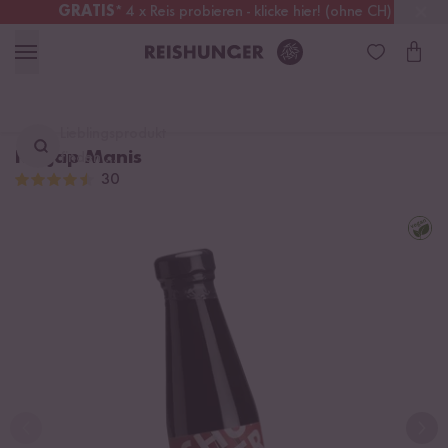
GRATIS
* 4 x Reis probieren - klicke hier! (ohne CH)
Österreich
Kostenloser Versand
ab 49 €
Lieblingsprodukt
Ketjap Manis
finden ...
30