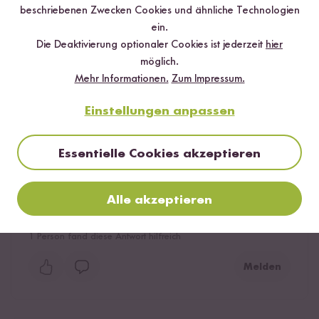
Aber die Würzsoße ist echt gut. Verwende sie fast in
beschriebenen Zwecken Cookies und ähnliche Technologien
jedem asiatischen Gericht, sie peppt die ganze
ein.
Geschichte nochmal auf.
Die Deaktivierung optionaler Cookies ist jederzeit
hier
möglich.
2
Personen fanden diese Antwort hilfreich
Mehr Informationen.
Zum Impressum.
Melden
Einstellungen anpassen
Essentielle Cookies akzeptieren
G.J.
25.02.2023
Alle akzeptieren
Schmeckt gut
1
Person fand diese Antwort hilfreich
Melden