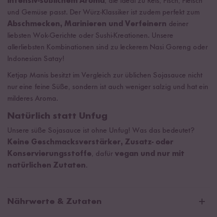
intensiv-süßlichem Aroma
, die ideal zu Reis, Fisch, Fleisch
und Gemüse passt. Der Würz-Klassiker ist zudem perfekt zum
Abschmecken, Marinieren und Verfeinern
deiner
liebsten Wok-Gerichte oder Sushi-Kreationen. Unsere
allerliebsten Kombinationen sind zu leckerem Nasi Goreng oder
Indonesian Satay!
Ketjap Manis besitzt im Vergleich zur üblichen Sojasauce nicht
nur eine feine Süße, sondern ist auch weniger salzig und hat ein
milderes Aroma.
Natürlich statt Unfug
Unsere süße Sojasauce ist ohne Unfug! Was das bedeutet?
Keine Geschmacksverstärker, Zusatz- oder
Konservierungsstoffe
, dafür
vegan und nur mit
natürlichen Zutaten
.
Nährwerte & Zutaten