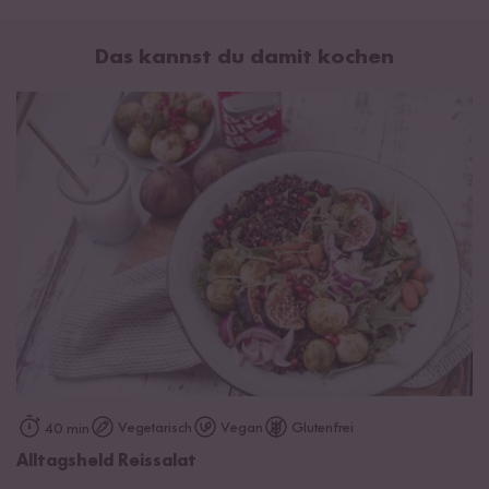
"Spicy Spice" Reis Gewürz (90 g):
Das kannst du damit kochen
Chili* mild, Paprika* rot edelsüß, Kalahari Wüstensalz,
Knoblauch*, Ingwer*, Pfeffer* schwarz, Koriander*,
Kreuzkümmel*, Chipotle (Jalapeno*,Rauch)*.
"Yellow Lemon" Reis Gewürz (80 g):
Kalahari Wüstensalz, Rohrohrzucker*, Kurkuma*, Ingwer*,
Koriander*, Zitronenschalen*, Chili*, Kreuzkümmel*, Basilikum*,
Rosmarin*, Bockshornklee*.
"Juicy Tomato" Reis Gewürz (60 g):
Tomaten* (58 %), Salz, Paprika* rot edelsüß, Knoblauch*,
Zwiebel*, Basilikum*, Oregano*.
*Zutaten aus kontrolliert biologischem Anbau mit der Bio
Kontrollnummer DE-ÖKO-003.
Vegetarisch
Vegan
Glutenfrei
40 min
Allergenhinweis: Kann Spuren von
Senf
enthalten.
Alltagsheld Reissalat