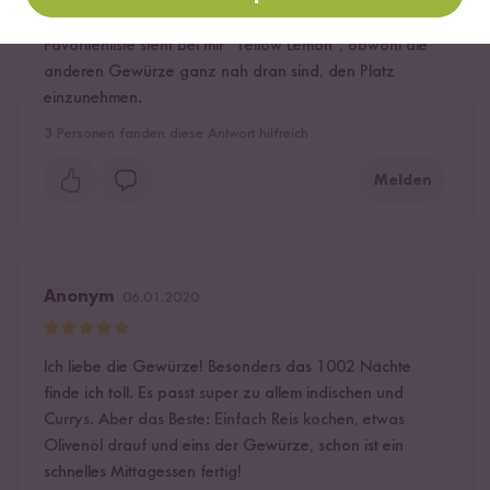
begeistert von den Gewürzen! Ganz weit oben auf der
Favoritenliste steht bei mir "Yellow Lemon", obwohl die
anderen Gewürze ganz nah dran sind, den Platz
einzunehmen.
3
Personen fanden diese Antwort hilfreich
Melden
Anonym
06.01.2020
Ich liebe die Gewürze! Besonders das 1002 Nächte
finde ich toll. Es passt super zu allem indischen und
Currys. Aber das Beste: Einfach Reis kochen, etwas
Olivenöl drauf und eins der Gewürze, schon ist ein
schnelles Mittagessen fertig!