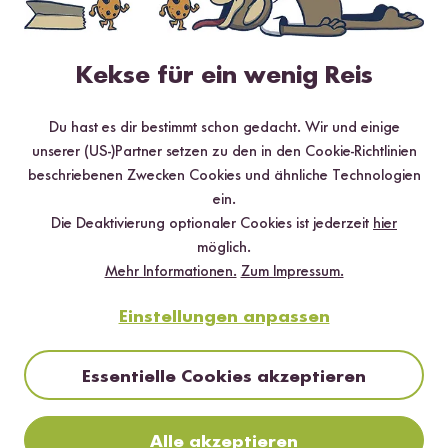
3 Sterne
2.6 %
2 Sterne
0 %
Kekse für ein wenig Reis
1 Stern
0 %
Du hast es dir bestimmt schon gedacht. Wir und einige
unserer (US-)Partner setzen zu den in den Cookie-Richtlinien
Bewerte dieses Produkt
beschriebenen Zwecken Cookies und ähnliche Technologien
ein.
Die Deaktivierung optionaler Cookies ist jederzeit
hier
möglich.
Mehr Informationen.
Zum Impressum.
Hilfreichste
Neueste
Höchste Bewertung
Niedrigste Bewertung
Einstellungen anpassen
Essentielle Cookies akzeptieren
xalicias_journeyx
20.01.2020
Alle akzeptieren
Ich -als anerkannte Gewürzliebhaberin- bin absolut