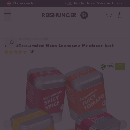
Österreich
Kostenloser Versand
ab 49 €
Lieblingsprodukt
Bio Allrounder Reis Gewürz Probier Set
finden ...
38