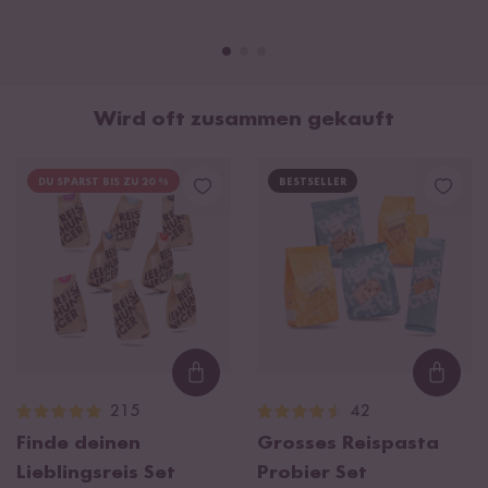
Wird oft zusammen gekauft
DU SPARST BIS ZU 20 %
BESTSELLER
Loading...
Loadi
215
42
Finde deinen
Grosses Reispasta
Lieblingsreis Set
Probier Set