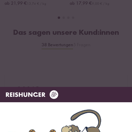
ab 21,99 €
ab 17,99 €
13,74 € / kg
9,00 € / kg
Das sagen unsere Kund:innen
38 Bewertungen
5 Fragen
4.84 / 5
Infos zur Echtheit der Bewertungen
5 Sterne
86.8 %
4 Sterne
10.5 %