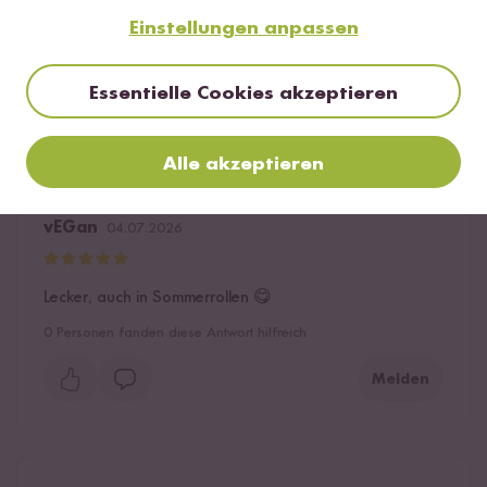
genutzt und das Ergebnis war wirklich wahnsinnig
Einstellungen anpassen
lecker! Werde die Sauce gerne wieder verwenden.
1
Person fand diese Antwort hilfreich
Essentielle Cookies akzeptieren
Melden
Alle akzeptieren
vEGan
04.07.2026
Lecker, auch in Sommerrollen 😋
0
Personen fanden diese Antwort hilfreich
Melden