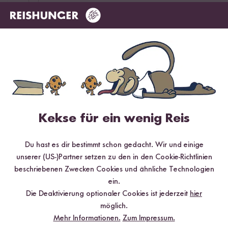
2 Sterne
0 %
1 Stern
0 %
Bewerte dieses Produkt
Kekse für ein wenig Reis
Hilfreichste
Neueste
Höchste Bewertung
Niedrigste Bewertung
Du hast es dir bestimmt schon gedacht. Wir und einige
unserer (US-)Partner setzen zu den in den Cookie-Richtlinien
beschriebenen Zwecken Cookies und ähnliche Technologien
ein.
L.M.
22.04.2025
Die Deaktivierung optionaler Cookies ist jederzeit
hier
möglich.
Ich habe die Hoisin Sauce zum marinieren von Lachs
Mehr Informationen.
Zum Impressum.