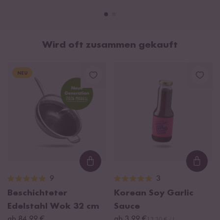
Wird oft zusammen gekauft
NEU
Loading...
Loadi
9
3
Beschichteter
Korean Soy Garlic
Edelstahl Wok 32 cm
Sauce
ab 84,99 €
ab 3,99 €
13,30 € / L