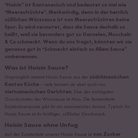
“Hoisin” ist Kantonesisch und bedeutet so viel wie
“Meeresfrüchte”. Merkwürdig, denn in der herrlich
süßlichen Würzsauce ist von Meeresfrüchten keine
Spur. Es wird vermutet, dass die Sauce deshalb so
heißt, weil sie besonders gut zu Garnelen, Muscheln
& Co schmeckt. Wenn du uns fragst, könnten wir sie
genauso gut in “Schmeckt einfach zu Allem Sauce”
umbenennen.
Was ist Hoisin Sauce?
Ursprünglich stammt Hoisin Sauce aus der
südchinesischen
Kanton Küche
– viele kennen sie aber auch von
vietnamesischen Gerichten
. Eine der wichtigsten
Grundzutaten der Würzsauce ist Miso. Die fermentierte
Sojabohnenpaste gibt ihr ein umamireiches Aroma. Typisch für
Hoisin Sauce ist ihr kräftiger, süßlicher Geschmack.
Hoisin Sauce ohne Unfug
Auf der Zutatenliste unserer Hoisin Sauce ist
von Zucker