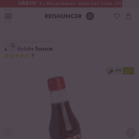
GRATIS
* 4 x Reis probieren - klicke hier! (ohne CH)
Österreich
Kostenloser Versand
ab 49 €
Lieblingsprodukt
Bio Hoisin Sauce
finden ...
9