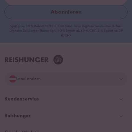
Abonnieren
*gültig bei 15 % Rabatt ab 99 €/CHF (exkl. Sumi Digitaler Reiskocher & Sumi
Digitaler Reiskocher Starter Set), 10 % Rabatt ab 69 €/CHF, 5 % Rabatt ab 29
€/CHF
Land ändern
Deutschland
Kundenservice
Schweiz
Help Center und FAQ
Reishunger
Österreich
Versandinformationen
Newsletter