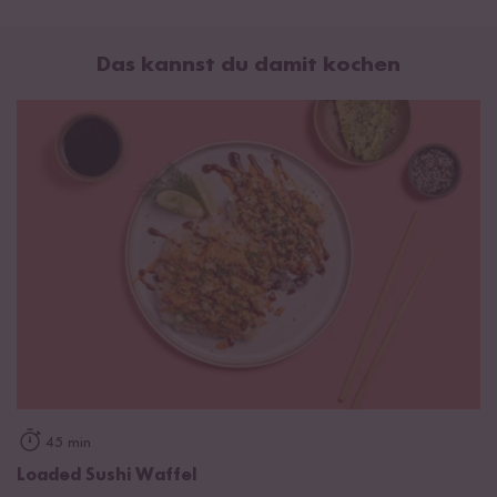
Durchschnittliche Nährwerte pro 100ml:
Brennwert
778 kJ / 186 kcal
Das kannst du damit kochen
Fett
1,8 g
davon gesättigte Fettsäuren
0,3 g
Kohlenhydrate
37 g
davon Zucker
35 g
Eiweiß
2,9 g
Salz
2,4 g
Zutaten: Agavendicksaft*, Wasser, Naturreis-Miso* (ganze
Sojabohnen* 8,5 %**, brauner Reis*, Meersalz, Wasser),
Tapiokastärke*, Essig*, gehackter Knoblauch*, Sesamsamen*,
Kombu-Alge, Shiitakepilze*. *aus kontrolliert biologischem
Anbau mit der Kontrollnummer NL BIO-01. **bezogen auf das
Gesamtprodukt.
45 min
Loaded Sushi Waffel