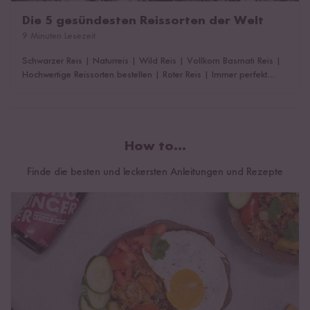
Die 5 gesündesten Reissorten der Welt
9 Minuten Lesezeit
Schwarzer Reis
|
Naturreis
|
Wild Reis
|
Vollkorn Basmati Reis
|
Hochwertige Reissorten bestellen
|
Roter Reis
|
Immer perfekt
gegarter Reis
|
Das könnte dich auch interessieren!
How to...
Finde die besten und leckersten Anleitungen und Rezepte
Nasi Goreng selber machen