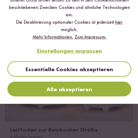
unserer (US-)Partner setzen zu den in den Cookie-Richtlinien
11 Minuten Lesezeit
beschriebenen Zwecken Cookies und ähnliche Technologien
Für wen macht ein Reiskocher Sinn?
|
Reiskocher Test
|
Unsere
ein.
Reiskocher im direkten Vergleich
|
Das könnte dich auch
Die Deaktivierung optionaler Cookies ist jederzeit
hier
interessieren!
möglich.
Mehr Informationen.
Zum Impressum.
Leitfaden zur Reiskocher Größe
Einstellungen anpassen
Essentielle Cookies akzeptieren
Alle akzeptieren
Leitfaden zur Reiskocher Größe
6 Minuten Lesezeit