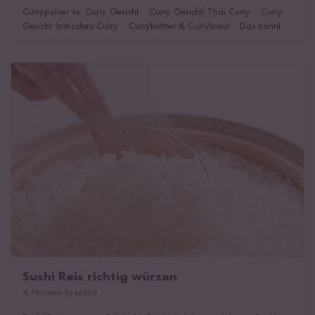
Mehr über Sushi
Currypulver vs. Curry Gericht
|
Curry Gericht: Thai Curry
|
Curry
Gericht: Indisches Curry
|
Curryblätter & Currykraut
|
Das könnte
dich auch interessieren!
Sushi Reis richtig würzen
Sushi Reis richtig würzen
4 Minuten Lesezeit