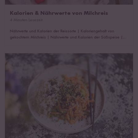
Kalorien & Nährwerte von Milchreis
4 Minuten Lesezeit
Nährwerte und Kalorien der Reissorte
|
Kaloriengehalt von
gekochtem Milchreis
|
Nährwerte und Kalorien der Süßspeise
|
Abnehmen mit Milchreis
|
Reishunger Blitz-Milchreis
Die 5 gesündesten Reissorten der Welt