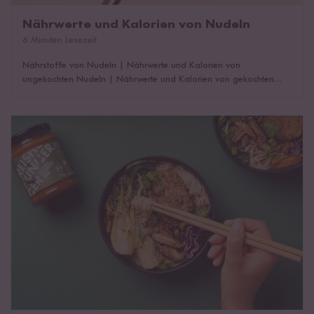
Italienische Pasta
Nährwerte und Kalorien von Nudeln
Spannende Pasta-Infos von der Herstellung
6 Minuten Lesezeit
über die Zubereitung bis hin zur Lagerung.
Nährstoffe von Nudeln
|
Nährwerte und Kalorien von
ungekochten Nudeln
|
Nährwerte und Kalorien von gekochten
Pasta Profi
Nudeln
|
Kalorien & Nährwerte von klassisch italienischer Pasta
|
werden
Kalorien & Nährwerte von asiatischen Nudeln & Reispasta
|
Kalorien & Nährwerte von Maispasta & Linsennudeln
|
Glutenfreie
Miso Ramen selber machen
Pasta aus Reis & Mais entdecken
|
Tabellarische Übersicht
|
Das
könnte dich auch interessieren!