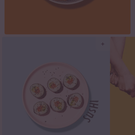
Curry
Erfahre alles über Currys von mild bis scharf, von