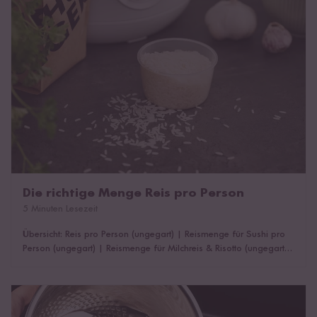
Reis kochen
Die richtige Menge Reis pro Person
Alles rund um die Zubereitung und das Kochen von
5 Minuten Lesezeit
verschiedenen Reissorten.
Übersicht: Reis pro Person (ungegart)
|
Reismenge für Sushi pro
Person (ungegart)
|
Reismenge für Milchreis & Risotto (ungegart)
Kochmethoden
|
Wie viel ist ein Cup?
|
Bis zu 8 Portionen Reis gleichzeitig
kennenlernen
kochen
|
Das könnte dich auch interessieren!
Reis richtig waschen