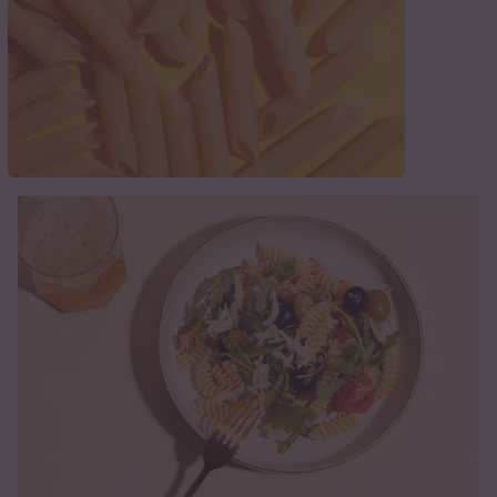
Asiatische Nudeln
Wellige Mie oder teigige Udon? Hier findest du alles
über die Vielfalt der asiatischen Nudelküche.
Nährwerte und Kalorien von Nudeln
Alles über Asia
Noodles