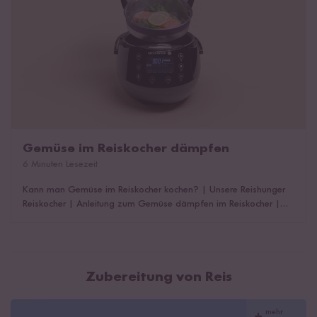
Gemüse im Reiskocher dämpfen
6 Minuten Lesezeit
Kann man Gemüse im Reiskocher kochen?
|
Unsere Reishunger
Reiskocher
|
Anleitung zum Gemüse dämpfen im Reiskocher
|
Edelstahl Dämpfeinsatz für unsere Reiskocher
|
TK-Gemüse im
Reiskocher dämpfen
|
Vorteile vom Gemüse dämpfen
|
Das
könnte dich auch interessieren!
Zubereitung von Reis
mehr