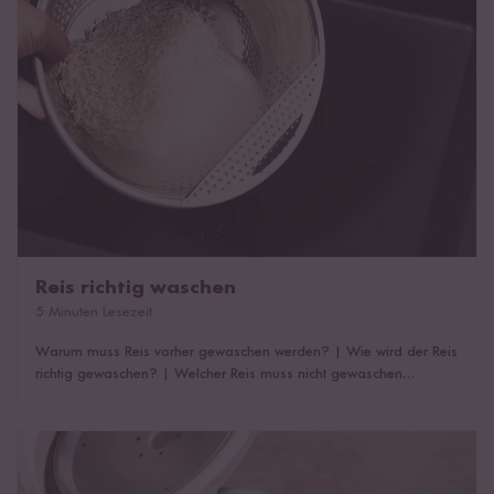
Reis richtig waschen
5 Minuten Lesezeit
Warum muss Reis vorher gewaschen werden?
|
Wie wird der Reis
richtig gewaschen?
|
Welcher Reis muss nicht gewaschen
werden?
|
Für Geduldige: Reis einweichen lassen
|
Die Lösung:
Premium Reis Waschschüssel
|
Das könnte dich auch
interessieren!
Reis im Reiskocher