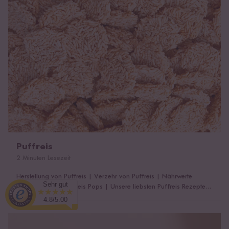
Puffreis
2 Minuten Lesezeit
Herstellung von Puffreis
|
Verzehr von Puffreis
|
Nährwerte
Sehr gut
unserer Reishunger Reis Pops
|
Unsere liebsten Puffreis Rezepte
|
Das könnte dich auch interessieren!
4.8/5.00
Reismilch, eine Alternative zu Kuhmilch