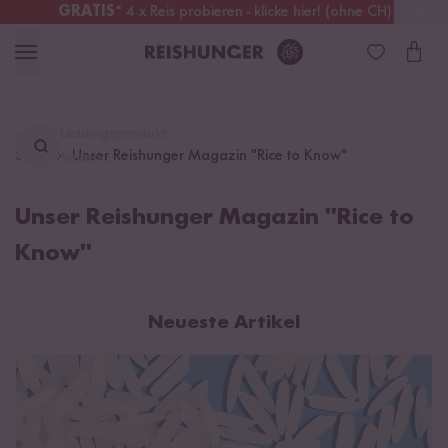
GRATIS
* 4 x Reis probieren - klicke hier! (ohne CH)
Österreich
Kostenloser Versand
ab 49 €
Lieblingsprodukt
Start
Unser Reishunger Magazin "Rice to Know"
finden ...
Unser Reishunger Magazin "Rice to
Know"
Neueste Artikel
Produktrückruf: Bio Basmati Reis & Bio Basmati Wild Reis Mix