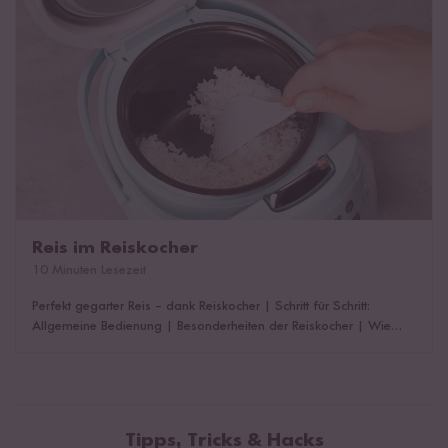
Reis im Reiskocher
10 Minuten Lesezeit
Perfekt gegarter Reis – dank Reiskocher
|
Schritt für Schritt:
Allgemeine Bedienung
|
Besonderheiten der Reiskocher
|
Wie
funktioniert ein Digitaler Reiskocher?
|
7-Phasen-Kochtechnologie
|
Entdecke unsere Digitalen Reiskocher
|
Verschiedene Reissorten
im Reiskocher
|
Reis-Wasser-Verhältnis im Digitalen Reiskocher
|
Das könnte dich auch interessieren!
Tipps, Tricks & Hacks