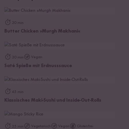
30 min
Butter Chicken »Murgh Makhani«
Vegan
30 min
Saté Spieße mit Erdnusssauce
45 min
Klassisches Maki-Sushi und Inside-Out-Rolls
Vegetarisch
Vegan
Glutenfrei
25 min