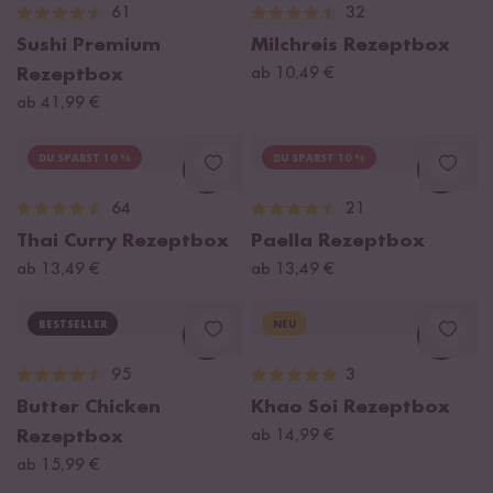
61
32
Sushi Premium
Milchreis Rezeptbox
Rezeptbox
ab 10,49 €
ab 41,99 €
DU SPARST 10 %
DU SPARST 10 %
Loading...
Loadi
64
21
Thai Curry Rezeptbox
Paella Rezeptbox
ab 13,49 €
ab 13,49 €
BESTSELLER
NEU
Loading...
Loadi
95
3
Butter Chicken
Khao Soi Rezeptbox
Rezeptbox
ab 14,99 €
ab 15,99 €