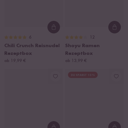
Loading...
Loadi
6
12
Chili Crunch Reisnudel
Shoyu Ramen
Rezeptbox
Rezeptbox
ab 19,99 €
ab 13,99 €
DU SPARST 10 %