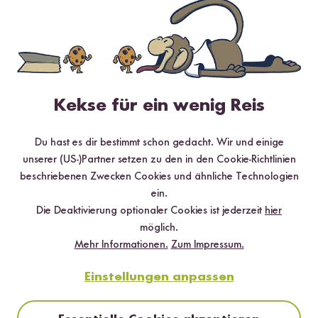
Loading...
22
26
Mango Sticky Reis
Thai Suppen
Kekse für ein wenig Reis
Rezeptbox
Rezeptbox
ab 7,99 €
ab 15,99 €
Du hast es dir bestimmt schon gedacht. Wir und einige
unserer (US-)Partner setzen zu den in den Cookie-Richtlinien
BALD ZURÜCK
beschriebenen Zwecken Cookies und ähnliche Technologien
ein.
Die Deaktivierung optionaler Cookies ist jederzeit
hier
möglich.
Mehr Informationen.
Zum Impressum.
Einstellungen anpassen
22