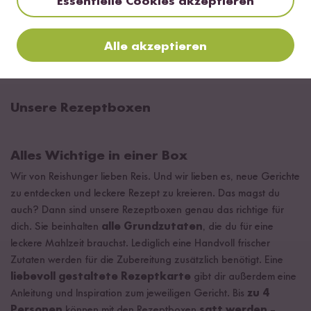
Essentielle Cookies akzeptieren
Indian Curry
Rezeptbox
Alle akzeptieren
ab 15,99 €
Unsere Rezeptboxen
Alles Wichtige in einer Box
Wir von Reishunger lieben Reis. Und wir lieben es, neue Gerichte
zu entdecken und leckere Rezept zu kreieren. Das magst du
auch? Dann sind unsere Rezeptboxen genau das richtige für
dich. Sie beinhalten
alle Grundzutaten
, die du für eine
leckere Mahlzeit brauchst. Lediglich eine Handvoll frischer
Zutaten werden für die Zubereitung zusätzlich benötigt. Eine
liebevoll gestaltete Rezeptkarte
gibt dir außerdem eine
Anleitung und Inspiration zum jeweiligen Gericht. Bis
zu 4
Personen
können mit den Rezeptboxen
satt werden
–