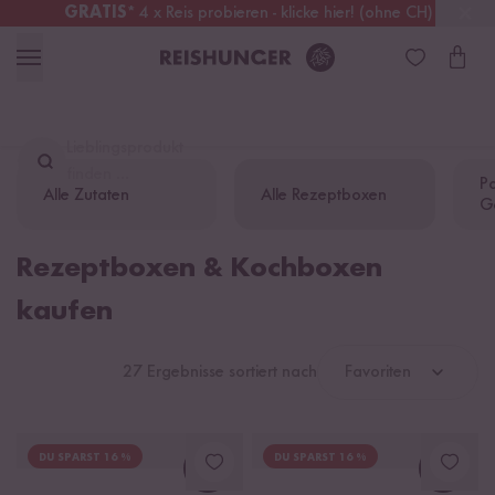
GRATIS
* 4 x Reis probieren - klicke hier! (ohne CH)
Österreich
Kostenloser Versand
ab 49 €
Lieblingsprodukt
finden ...
Pa
Alle Zutaten
Alle Rezeptboxen
G
Rezeptboxen & Kochboxen
kaufen
27 Ergebnisse sortiert nach
Favoriten
DU SPARST 16 %
DU SPARST 16 %
Loading...
Loadi