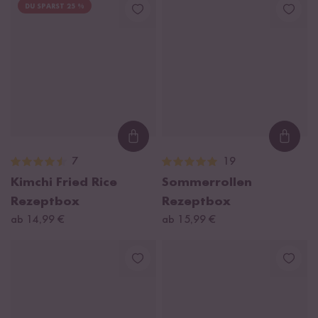
DU SPARST 25 %
Loading...
Loadi
7
19
Kimchi Fried Rice
Sommerrollen
Rezeptbox
Rezeptbox
ab 14,99 €
ab 15,99 €