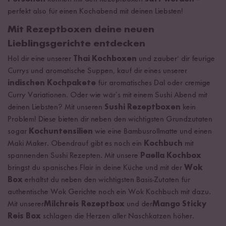
perfekt also für einen Kochabend mit deinen Liebsten!
Mit Rezeptboxen deine neuen
Lieblingsgerichte entdecken
Hol dir eine unserer
Thai Kochboxen
und zauber‘ dir feurige
Currys und aromatische Suppen, kauf dir eines unserer
indischen Kochpakete
für aromatisches Dal oder cremige
Curry Variationen. Oder wie wär’s mit einem Sushi Abend mit
deinen Liebsten? Mit unseren
Sushi Rezeptboxen
kein
Problem! Diese bieten dir neben den wichtigsten Grundzutaten
sogar
Kochuntensilien
wie eine Bambusrollmatte und einen
Maki Maker. Obendrauf gibt es noch ein
Kochbuch
mit
spannenden Sushi Rezepten. Mit unsere
Paella Kochbox
bringst du spanisches Flair in deine Küche und mit der
Wok
Box
erhältst du neben den wichtigsten Basis-Zutaten für
authentische Wok Gerichte noch ein Wok Kochbuch mit dazu.
Mit unserer
Milchreis Rezeptbox
und der
Mango Sticky
Reis Box
schlagen die Herzen aller Naschkatzen höher.