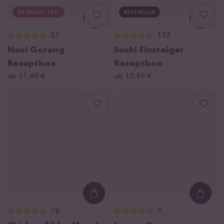
DU SPARST 10 %
BESTSELLER
Loading...
Loadi
31
152
Nasi Goreng
Sushi Einsteiger
Rezeptbox
Rezeptbox
ab 11,69 €
ab 15,99 €
Loading...
Loadi
18
5