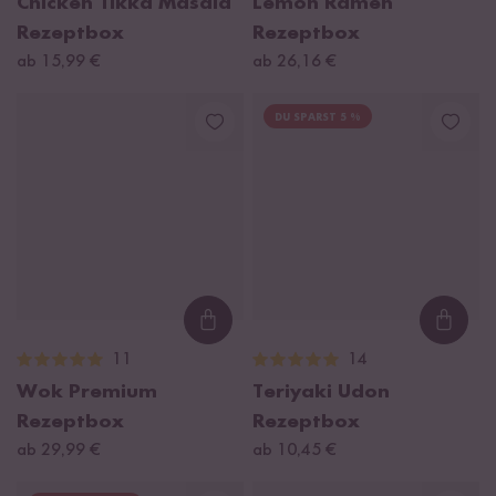
Chicken Tikka Masala
Lemon Ramen
Rezeptbox
Rezeptbox
ab 15,99 €
ab 26,16 €
DU SPARST 5 %
Loading...
Loadi
11
14
Wok Premium
Teriyaki Udon
Rezeptbox
Rezeptbox
ab 29,99 €
ab 10,45 €