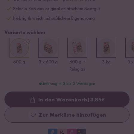
Selenio Reis aus original asiatischem Saatgut
Klebrig & weich mit süßlichem Eigenaroma
Variante wählen:
600 g
3 x 600 g
600 g +
3 kg
3 x
Reisglas
Lieferung in 3 bis 5 Werktagen
In den Warenkorb
|
3,85
€
Loading...
Zur Merkliste hinzufügen