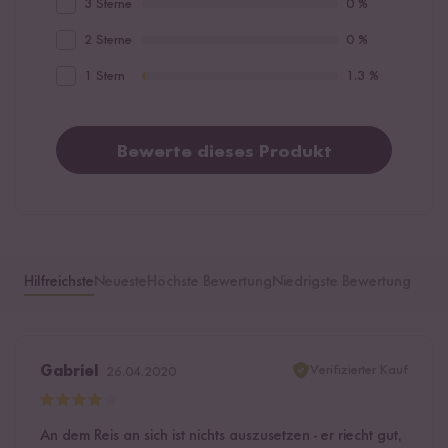
3 Sterne
0 %
2 Sterne
0 %
1 Stern
1.3 %
Bewerte dieses Produkt
Hilfreichste
Neueste
Höchste Bewertung
Niedrigste Bewertung
Verifizierter Kauf
Gabriel
26.04.2020
An dem Reis an sich ist nichts auszusetzen - er riecht gut,