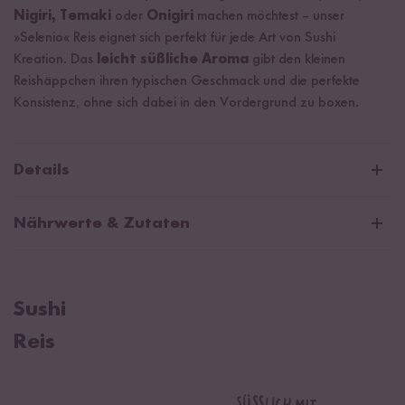
Nigiri, Temaki
oder
Onigiri
machen möchtest – unser
»Selenio« Reis eignet sich perfekt für jede Art von Sushi
Kreation. Das
leicht süßliche Aroma
gibt den kleinen
Reishäppchen ihren typischen Geschmack und die perfekte
Konsistenz, ohne sich dabei in den Vordergrund zu boxen.
Details
Reisglas Reinigung: Handwäsche empfohlen.
Nährwerte & Zutaten
Durchschnittliche Nährwerte pro 100g:
Brennwert
1481 kJ / 349 kcal
Sushi
Fett
0,5 g
Reis
davon gesättigte Fettsäuren
0,2 g
Kohlenhydrate
79 g