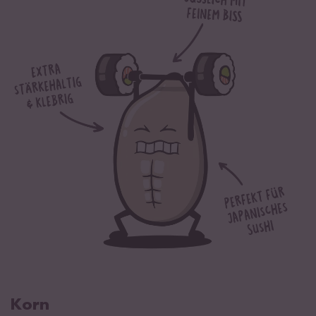
davon Zucker
0 g
Eiweiß
6,5 g
Salz
0,01 g
Von Natur aus glutenfrei.
Korn