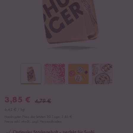
3,85
€
4,79
€
6,42
€
/
kg
Niedrigster Preis der letzten 30 Tage:
3,85 €
Preise inkl. MwSt., zzgl. Versandkosten
Optimaler Stärkegehalt – perfekt für Sushi