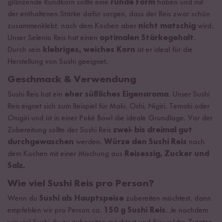
glänzende Rundkorn sollte eine
runde Form
haben und mit
der enthaltenen Stärke dafür sorgen, dass der Reis zwar schön
zusammenklebt, nach dem Kochen aber
nicht matschig
wird.
Unser Selenio Reis hat einen
optimalen Stärkegehalt
.
Durch sein
klebriges, weiches Korn
ist er ideal für die
Herstellung von Sushi geeignet.
Geschmack & Verwendung
Sushi Reis hat ein
eher süßliches Eigenaroma
. Unser Sushi
Reis eignet sich zum Beispiel für Maki, Oshi, Nigiri, Temaki oder
Onigiri und ist in einer Poké Bowl die ideale Grundlage. Vor der
Zubereitung sollte der Sushi Reis
zwei- bis dreimal gut
durchgewaschen
werden.
Würze den Sushi Reis
nach
dem Kochen mit einer Mischung aus
Reisessig, Zucker und
Salz.
Wie viel Sushi Reis pro Person?
Wenn du
Sushi als Hauptspeise
zubereiten möchtest, dann
empfehlen wir pro Person ca.
150 g Sushi Reis
. Je nachdem