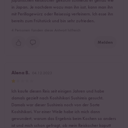
japanischen Reiskocher gekocht schmeckt er genau wie
in Japan. Je nachdem wozu man ihn isst, kann man ihn
mit Perillagewürz oder Reisessig verfeinern. Ich esse ihn
bereits zum Frühstück und bin sehr zufrieden.
4
Personen fanden diese Antwort hilfreich
Melden
Alena B.
04.12.2023
Ich kaufe diesen Reis seit einigen Jahren und habe
damals gezielt nach Koshihikari Sushireis gesucht.
Damals war dieser Sushireis noch von der Sorte
Koshihikari. Vor einer Weile habe ich mich dann
gewundert, warum das Ergebnis beim Kochen so anders
ist und mich schon gefragt, ob mein Reiskocher kaputt