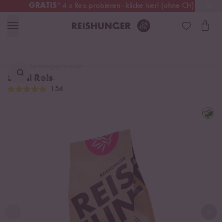
GRATIS
* 4 x Reis probieren - klicke hier! (ohne CH)
Österreich
Kostenloser Versand
ab 49 €
Lieblingsprodukt
Sushi Reis
finden ...
154