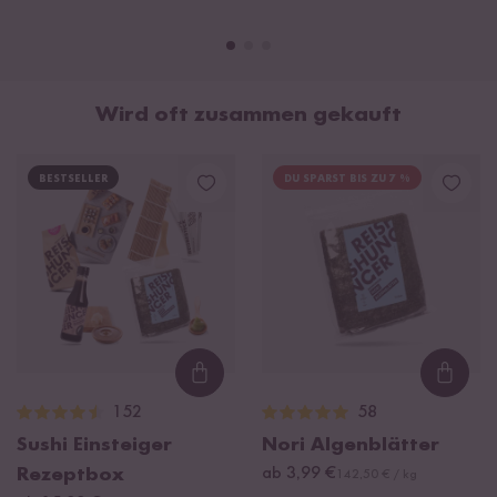
Wird oft zusammen gekauft
BESTSELLER
DU SPARST BIS ZU 7 %
Loading...
Loadi
152
58
Sushi Einsteiger
Nori Algenblätter
Rezeptbox
ab 3,99 €
142,50 € / kg