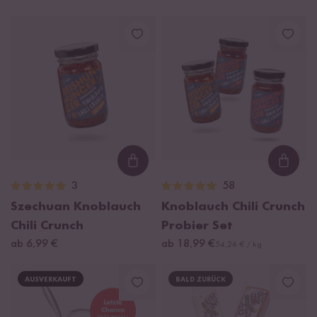
Loading...
Loadi
3
58
Szechuan Knoblauch
Knoblauch Chili Crunch
Chili Crunch
Probier Set
ab 6,99 €
ab 18,99 €
54,26 € / kg
AUSVERKAUFT
BALD ZURÜCK