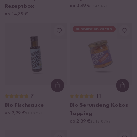
Rezeptbox
ab 3,49 €
17,45 € / L
ab 14,39 €
DU SPARST BIS ZU 20 %
Loading...
Loadi
7
11
Bio Fischsauce
Bio Serundeng Kokos
ab 9,99 €
Topping
99,90 € / L
ab 2,39 €
28,12 € / kg