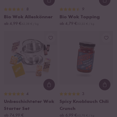
Loading...
Loadi
8
9
Bio Wok Alleskönner
Bio Wok Topping
ab 4,99 €
ab 4,79 €
62,38 € / kg
53,22 € / kg
Loading...
Loadi
4
3
Unbeschichteter Wok
Spicy Knoblauch Chili
Starter Set
Crunch
ab 74,99 €
ab 6,99 €
60,78 € / kg