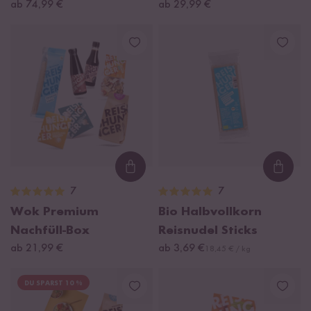
ab 74,99 €
ab 29,99 €
Loading...
Loadi
7
7
Wok Premium
Bio Halbvollkorn
Nachfüll-Box
Reisnudel Sticks
ab 21,99 €
ab 3,69 €
18,45 € / kg
DU SPARST 10 %