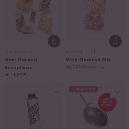
Loading...
Loadi
31
11
Nasi Goreng
Wok Gemüse Mix
Rezeptbox
ab 3,99 €
79,80 € / kg
ab 11,69 €
DU SPARST 30 %