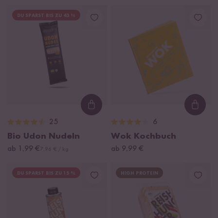
DU SPARST BIS ZU 43 %
Loading...
Loadi
25
6
Bio Udon Nudeln
Wok Kochbuch
ab 1,99 €
ab 9,99 €
7,96 € / kg
DU SPARST BIS ZU 15 %
HIGH PROTEIN