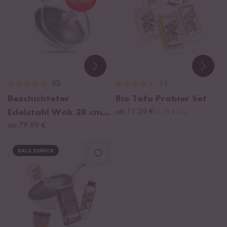
53
11
Beschichteter
Bio Tofu Probier Set
Edelstahl Wok 28 cm,
ab 11,39 €
11,39 € / kg
2022 Modell
ab 79,99 €
BALD ZURÜCK