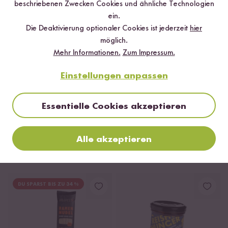
beschriebenen Zwecken Cookies und ähnliche Technologien
DU SPARST BIS ZU 5 %
DU SPARST BIS ZU 17 %
ein.
Die Deaktivierung optionaler Cookies ist jederzeit
hier
möglich.
Mehr Informationen.
Zum Impressum.
Einstellungen anpassen
Loading...
Loadi
Essentielle Cookies akzeptieren
8
44
Bio Würzöl Ingwer-
Sojasauce
Alle akzeptieren
Zitrone
ab 2,99 €
11,96 € / L
ab 6,65 €
26,60 € / L
DU SPARST BIS ZU 34 %