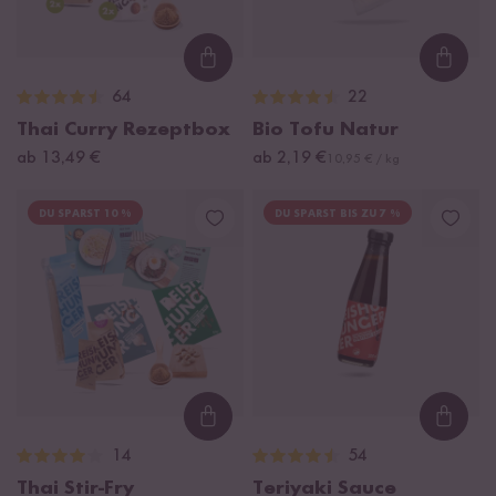
Loading...
Loadi
64
22
Thai Curry Rezeptbox
Bio Tofu Natur
ab 13,49 €
ab 2,19 €
10,95 € / kg
DU SPARST 10 %
DU SPARST BIS ZU 7 %
Loading...
Loadi
14
54
Thai Stir-Fry
Teriyaki Sauce