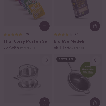
Loading...
Loadi
120
24
Thai Curry Pasten Set
Bio Mie Nudeln
ab 7,69 €
ab 1,19 €
30,76 € / kg
4,76 € / kg
BESTSELLER
Loading...
Loadi