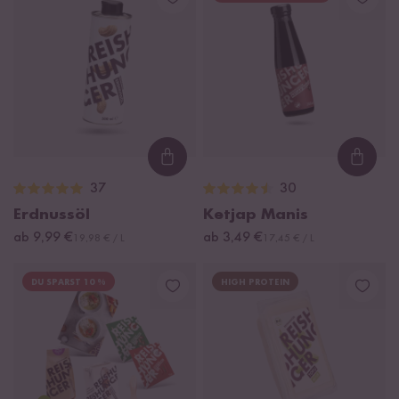
Loading...
Loadi
37
30
Erdnussöl
Ketjap Manis
ab 9,99 €
ab 3,49 €
19,98 € / L
17,45 € / L
DU SPARST 10 %
HIGH PROTEIN