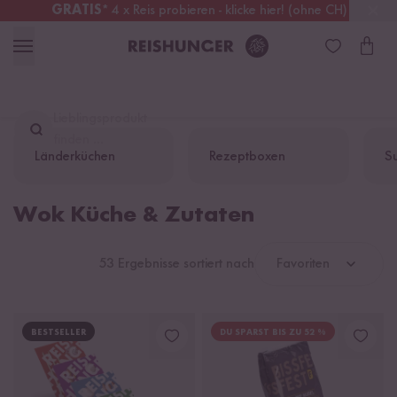
GRATIS
* 4 x Reis probieren - klicke hier! (ohne CH)
Österreich
Kostenloser Versand
ab 49 €
Lieblingsprodukt
finden ...
Länderküchen
Rezeptboxen
Su
Wok Küche & Zutaten
53 Ergebnisse sortiert nach
Favoriten
BESTSELLER
DU SPARST BIS ZU 52 %