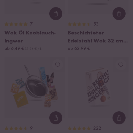
Loading...
Loadi
7
53
Wok Öl Knoblauch-
Beschichteter
Ingwer
Edelstahl Wok 32 cm,
ab 6,49 €
2022 Modell
ab 62,99 €
25,96 € / L
Loading...
Loadi
9
222