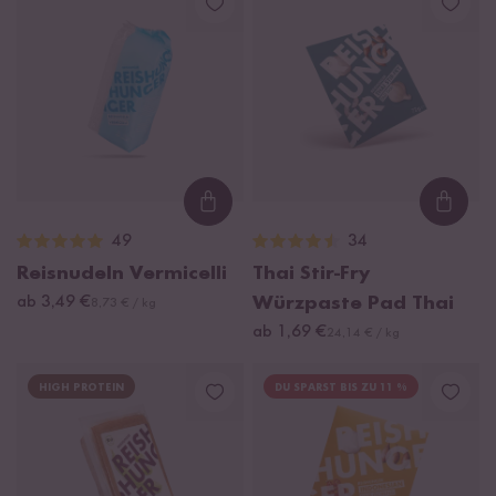
Loading...
Loadi
49
34
Reisnudeln Vermicelli
Thai Stir-Fry
ab 3,49 €
Würzpaste Pad Thai
8,73 € / kg
ab 1,69 €
24,14 € / kg
HIGH PROTEIN
DU SPARST BIS ZU 11 %