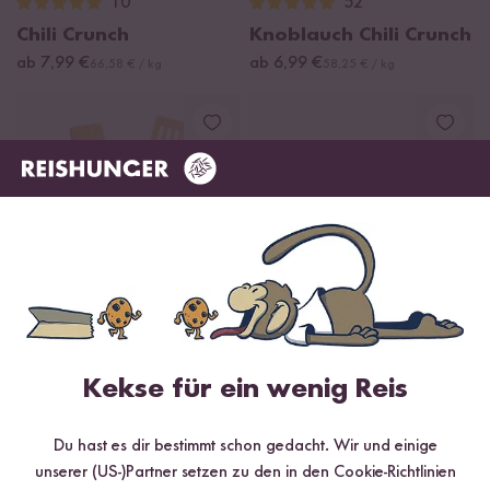
10
52
Chili Crunch
Knoblauch Chili Crunch
ab 7,99 €
ab 6,99 €
66,58 € / kg
58,25 € / kg
Loading...
Loadi
11
41
Kekse für ein wenig Reis
Pfannenwender Set
Massaman Thai Curry
ab 9,99 €
Paste
Du hast es dir bestimmt schon gedacht. Wir und einige
ab 1,69 €
33,80 € / kg
unserer (US-)Partner setzen zu den in den Cookie-Richtlinien