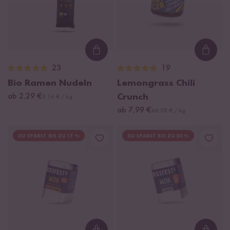
Loading...
Loadi
23
19
Bio Ramen Nudeln
Lemongrass Chili
ab 2,29 €
Crunch
9,16 € / kg
ab 7,99 €
66,58 € / kg
DU SPARST BIS ZU 17 %
DU SPARST BIS ZU 20 %