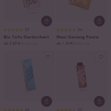
Loading...
Loadi
27
24
Bio Tofu Geräuchert
Nasi Goreng Paste
ab 2,49 €
ab 1,50 €
12,45 € / kg
30,00 € / kg
Loading...
Loadi
62
27