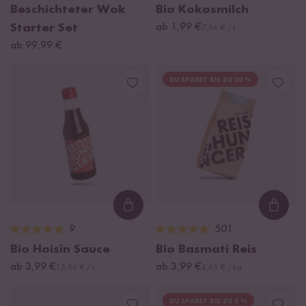
Beschichteter Wok
Bio Kokosmilch
Starter Set
ab 1,99 €
7,96 € / L
ab 99,99 €
DU SPARST BIS ZU 20 %
Loading...
Loadi
9
501
Bio Hoisin Sauce
Bio Basmati Reis
ab 3,99 €
ab 3,99 €
15,96 € / L
6,65 € / kg
DU SPARST BIS ZU 5 %