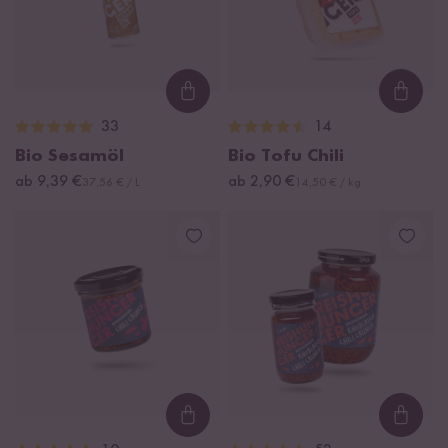
Loading...
Loadi
33
14
Bio Sesamöl
Bio Tofu Chili
ab 9,39 €
ab 2,90 €
37,56 € / L
14,50 € / kg
Loading...
Loadi