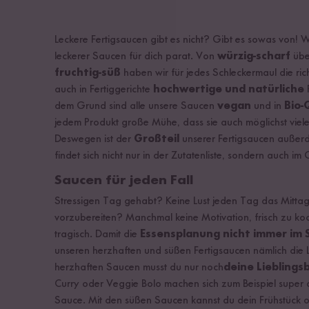
Leckere Fertigsaucen gibt es nicht? Gibt es sowas von! 
leckerer Saucen für dich parat. Von
würzig-scharf
üb
fruchtig-süß
haben wir für jedes Schleckermaul die ric
auch in Fertiggerichte
hochwertige und natürliche
P
dem Grund sind alle unsere Saucen
vegan
und in
Bio-
jedem Produkt große Mühe, dass sie auch möglichst vie
Deswegen ist der
Großteil
unserer Fertigsaucen auße
findet sich nicht nur in der Zutatenliste, sondern auch i
Saucen für jeden Fall
Stressigen Tag gehabt? Keine Lust jeden Tag das Mittage
vorzubereiten? Manchmal keine Motivation, frisch zu koc
tragisch. Damit die
Essensplanung nicht immer im 
unseren herzhaften und süßen Fertigsaucen nämlich die L
herzhaften Saucen musst du nur noch
deine Lieblings
Curry oder Veggie Bolo machen sich zum Beispiel super 
Sauce. Mit den süßen Saucen kannst du dein Frühstück o