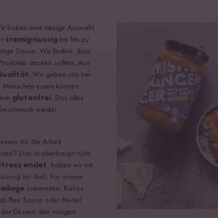
Wir haben eine riesige Auswahl
er
cremig-nussig
bis hin zu
htige Sauce. Wir finden, dass
rodukte stecken sollten. Aus
Qualität
. Wir geben uns bei
le Menschen essen können.
rdem
glutenfrei
. Das alles
m Geschmack wieder.
ssen für die Arbeit
hen? Das ist überhaupt nicht
Stress endet
, haben wir mit
ösung für dich. Für unsere
beilage
zubereiten. Kokos
als Reis Sauce oder Nudel
der Dessert den nötigen