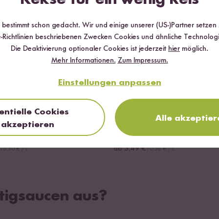
r bestimmt schon gedacht. Wir und einige unserer (US-)Partner setzen
-Richtlinien beschriebenen Zwecken Cookies und ähnliche Technologi
Die Deaktivierung optionaler Cookies ist jederzeit
hier
möglich.
Mehr Informationen.
Zum Impressum.
Einstellungen anpassen
Loading...
entielle Cookies
38
30
Alle akzeptier
akzeptieren
ggie Bolognese Sauce
Bio Tomate Kräuter S
ab 3,49 €
13,30 € / L
10,58 € / L
tigsaucen aus?