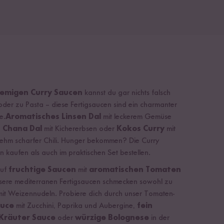
remigen Curry Saucen
kannst du gar nichts falsch
oder zu Pasta – diese Fertigsaucen sind ein charmanter
e.
Aromatisches Linsen Dal
mit leckerem Gemüse
s Chana Dal
mit Kichererbsen oder
Kokos Curry
mit
ehm scharfer Chili. Hunger bekommen? Die Curry
 kaufen als auch im praktischen Set bestellen.
auf
fruchtige Saucen
mit
aromatischen Tomaten
sere mediterranen Fertigsaucen schmecken sowohl zu
 mit Weizennudeln. Probiere dich durch unser Tomaten-
auce
mit Zucchini, Paprika und Aubergine,
fein
Kräuter Sauce
oder
würzige Bolognese
in der