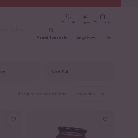
(4.8)
Trusted Shops
Merkliste
Login
Warenkorb
dukt finden ...
Sumi Launch
Angebote
Neu
hte
One Pot
19 Ergebnisse sortiert nach
Favoriten