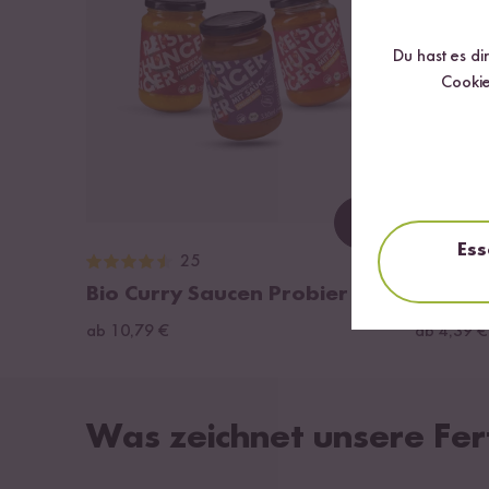
Du hast es di
Cookie
Loading...
Ess
25
Bio Curry Saucen Probier Set
Bio Ve
ab 10,79 €
ab 4,39 €
Was zeichnet unsere Fer