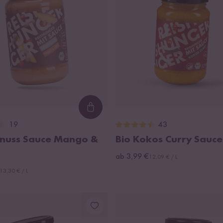
Loading...
19
43
dnuss Sauce Mango &
Bio Kokos Curry Sauce
ab 3,99 €
12,09 € / L
13,30 € / L