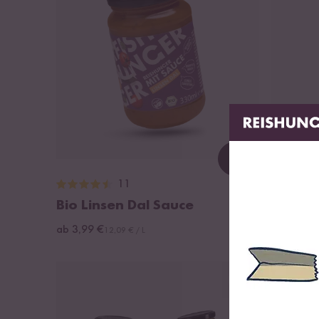
Loading...
11
Bio Linsen Dal Sauce
Bio Ch
ab 3,99 €
ab 3,99 €
12,09 € / L
HIGH PR