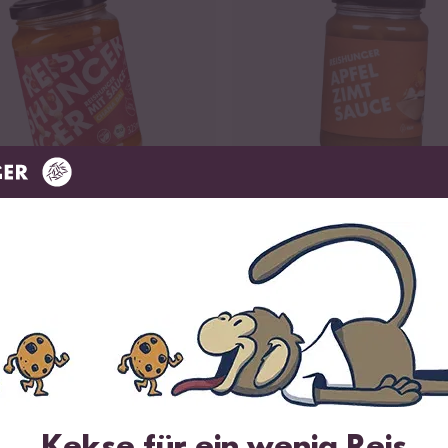
Loading...
16
9
ana Dal Sauce
Bio Apfel Zimt Sauce
ab 3,99 €
12,09 € / L
12,09 € / L
OTEIN
Kekse für ein wenig Reis