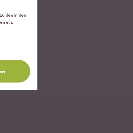
 zu den in den
en ein.
Loading...
en
auce