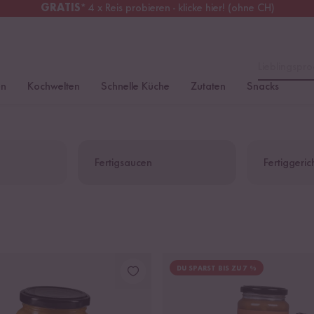
GRATIS
* 4 x Reis probieren - klicke hier! (ohne CH)
erreich
Kostenloser Versand
ab 49 €
Lieblingspro
en
Kochwelten
Schnelle Küche
Zutaten
Snacks
Fertigsaucen
Fertiggeric
DU SPARST BIS ZU 7 %