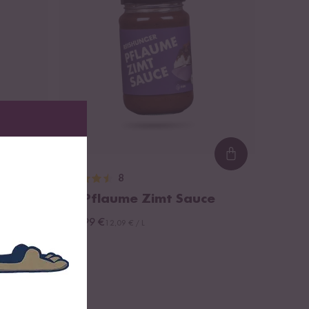
Loading...
Loading...
8
Bio Pflaume Zimt Sauce
ab 3,99 €
12,09 € / L