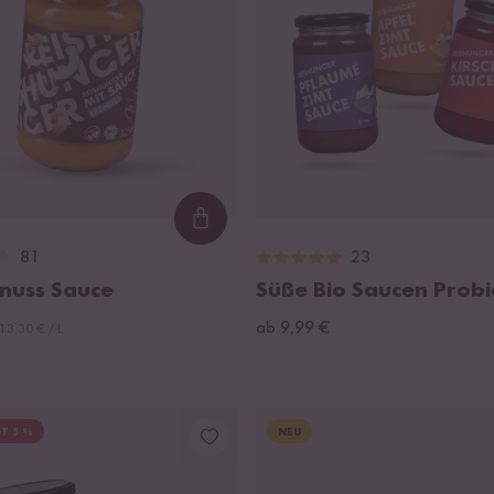
Loading...
81
23
dnuss Sauce
Süße Bio Saucen Probi
ab 9,99 €
13,30 € / L
T 5 %
NEU