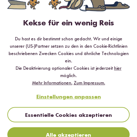
Kekse für ein wenig Reis
Hilfreichste
Neueste
Höchste Bewertung
Niedrigste Bewertung
Du hast es dir bestimmt schon gedacht. Wir und einige
unserer (US-)Partner setzen zu den in den Cookie-Richtlinien
beschriebenen Zwecken Cookies und ähnliche Technologien
ein.
Verifizierter Kauf
Martin Astaire
16.10.2019
Die Deaktivierung optionaler Cookies ist jederzeit
hier
möglich.
Mehr Informationen.
Zum Impressum.
Nach der äußerst schmackhaften Probe der 'Indisches
Curry' Box habe ich mir die Zubereitungskarte
Einstellungen anpassen
aufgehoben und koche diese nun eifrig nach. Diese
Gewürze zum Reis bringen den, für mich, genau
richtigen Geschmack in den Reis bereiten die Grundlage
Essentielle Cookies akzeptieren
für ein, für mich, authemtisches Curry. So isst man gerne!
1
Person fand diese Antwort hilfreich
Alle akzeptieren