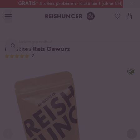
GRATIS
* 4 x Reis probieren - klicke hier! (ohne CH)
Österreich
Kostenloser Versand
ab 49 €
Lieblingsprodukt
Indisches Reis Gewürz
finden ...
7