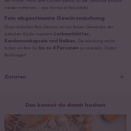
der Küche. Nach dem Kochen kannst du die Gewürze einfach
wieder entfernen – das Aroma im Reis bleibt.
Fein abgestimmte Gewürzmischung
Unser indisches Reis Gewürz ist von feinen Gewürzen der
indischen Küche inspiriert:
Lorbeerblätter,
Kardamomkapseln und Nelken
. Die Mischung reicht
locker um Reis für
bis zu 4 Personen
zu veredeln. Guten
Reishunger!
Zutaten
Kardamom, Nelken, Lorbeerblätter.
Kardamom, Nelken und Lorbeerblätter stammen nicht aus
Das kannst du damit kochen
Indien.