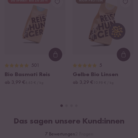
DU SPARST BIS ZU 20 %
HIGH PROTEIN
Loading...
Loadi
501
5
Bio Basmati Reis
Gelbe Bio Linsen
ab 3,99 €
ab 3,29 €
6,65 € / kg
10,98 € / kg
Das sagen unsere Kund:innen
7 Bewertungen
2 Fragen