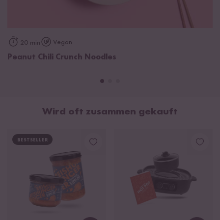
Soja
bohnen,
Weizen
, Salz, Alkohol), Hefeextrakt,
Säureregulator: Citronensäure
Hinweis:
Enthält geringe Mengen Alkohol aus Sojasauce.
Vegan
20 min
Peanut Chili Crunch Noodles
Wird oft zusammen gekauft
BESTSELLER