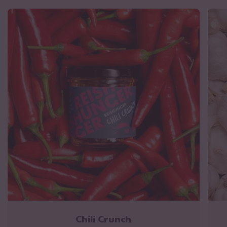
Lemongrass Chili Crunch
Verkehrsbezeichnung: Scharfes Würzöl mit knusprigen
Bestandteilen
Zutaten: Rapsöl 59 %, Chili 10 %, Röstzwiebel (Zwiebel,
Sonnenblumenöl, Rosmarin),
Erdnüsse
, Zitronengras 5 %,
Knoblauch, Ingwer 2,7 %, Panko, (
Weizen
mehl, Salz, Hefe),
Salz, Zucker, Koriander, Zimt, Sternanis, Kaffir Limettenblätter.
Kann Spuren von Soja, Sesam und Senf enthalten.
Chili Crunch
Verkehrsbezeichnung: Scharfes Würzöl mit knusprigen
Bestandteilen
Zutaten: Rapsöl 61 %, Chili 11 %, Röstzwiebel (Zwiebel,
Sonnenblumenöl, Rosmarin), Knoblauch 4,5 %, fermentierte
Bohnen (
Soja
bohnen, Salz), Panko, (
Weizen
mehl, Salz, Hefe),
Ingwer 2,8 %,
Sesam
, Shiitake, Salz, Zucker, Szechuan Pfeffer,
Zimt, Sternanis, Lorbeer. Kann Spuren von Erdnüssen und Senf
Chili Crunch
enthalten.