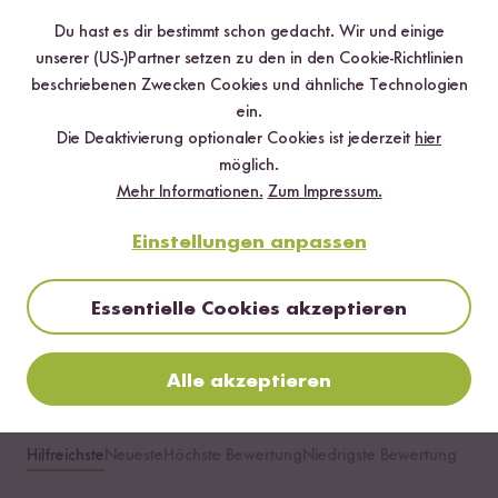
Infos zur Echtheit der Bewertungen
Du hast es dir bestimmt schon gedacht. Wir und einige
unserer (US-)Partner setzen zu den in den Cookie-Richtlinien
5 Sterne
93.7 %
beschriebenen Zwecken Cookies und ähnliche Technologien
4 Sterne
5.3 %
ein.
Die Deaktivierung optionaler Cookies ist jederzeit
hier
3 Sterne
1.1 %
möglich.
2 Sterne
0 %
Mehr Informationen.
Zum Impressum.
1 Stern
0 %
Einstellungen anpassen
Essentielle Cookies akzeptieren
Bewerte dieses Produkt
Alle akzeptieren
Hilfreichste
Neueste
Höchste Bewertung
Niedrigste Bewertung