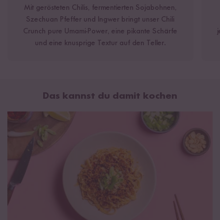
Mit gerösteten Chilis, fermentierten Sojabohnen,
Lebensmittelverschwendung ist nicht unser Ding!
Szechuan Pfeffer und Ingwer bringt unser Chili
Vielleicht fällt dir auf, dass unter dem Etikett deines Chili Crunchs
Crunch pure Umami-Power, eine pikante Schärfe
ein zweites hervorschaut. Doppelt hält besser war hier nicht
und eine knusprige Textur auf den Teller.
unser Motto, denn uns ist ein Fehler auf dem ersten Etikett
unterlaufen. Wir hatten die Wahl: entsorgen oder überkleben –
da haben wir uns natürlich gegen die Verschwendung
entschieden. Danke für dein Verständnis!
Das kannst du damit kochen
Knoblauch Chili Crunch Spicy
Zutaten:
Soja
öl, Knoblauch,
Sesam
öl, Zwiebeln, Zucker, Salz,
Chili,
Soja
sauce (Wasser,
Soja
bohnen,
Weizen
, Salz,
Alkohol), Hefeextrakt, Säureregulator: Citronensäure, Aroma:
Paprikaextrakt
Hinweis:
Enthält geringe Mengen Alkohol aus Sojasauce.
Knoblauch Chili Crunch Szechuan
Zutaten
: Soja
öl, Knoblauch, Zwiebeln, Chilischoten (rote Chili,
Szechuan Pfeffer), Zucker, Salz,
Soja
sauce (Wasser,