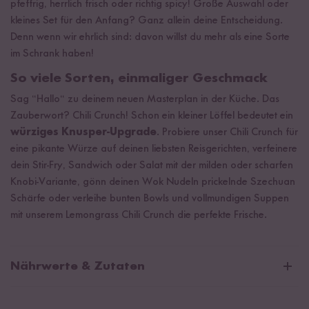
pfeffrig, herrlich frisch oder richtig spicy! Große Auswahl oder
kleines Set für den Anfang? Ganz allein deine Entscheidung.
Denn wenn wir ehrlich sind: davon willst du mehr als eine Sorte
im Schrank haben!
So viele Sorten, einmaliger Geschmack
Sag “Hallo“ zu deinem neuen Masterplan in der Küche. Das
Zauberwort? Chili Crunch! Schon ein kleiner Löffel bedeutet ein
würziges Knusper-Upgrade
. Probiere unser Chili Crunch für
eine pikante Würze auf deinen liebsten Reisgerichten, verfeinere
dein Stir-Fry, Sandwich oder Salat mit der milden oder scharfen
Knobi-Variante, gönn deinen Wok Nudeln prickelnde Szechuan
Schärfe oder verleihe bunten Bowls und vollmundigen Suppen
mit unserem Lemongrass Chili Crunch die perfekte Frische.
Nährwerte & Zutaten
Chili Crunch