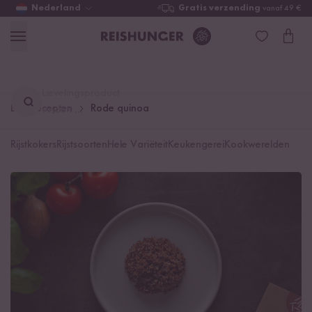
Nederland
Gratis verzending
vanaf 49 €
Lievelingsproduct
Basisrecepten
Rode quinoa
vinden ...
Rijstkokers
Rijstsoorten
Hele Variëteit
Keukengerei
Kookwerelden