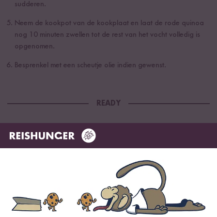
sudderen.
Neem de kookpot van de kookplaat en laat de rode quinoa
nog 10 minuten zwellen tot de rest van het vocht volledig is
opgenomen.
Besprenkel met een scheutje olie indien gewenst.
READY
Gekookt met
Recepten per e-mail ontvangen