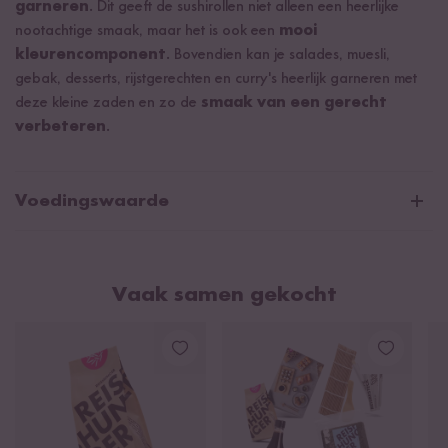
garneren
. Dit geeft de sushirollen niet alleen een heerlijke
nootachtige smaak, maar het is ook een
mooi
kleurencomponent
. Bovendien kan je salades, muesli,
gebak, desserts, rijstgerechten en curry's heerlijk garneren met
deze kleine zaden en zo de
smaak van een gerecht
verbeteren
.
Voedingswaarde
Wit Sesamzaad
Vaak samen gekocht
Gemiddelde voedingswaarden per 100g/ml:
Energie
2330 kJ / 560 kcal
Vetten
40 g
waarvan verzadigde vetzuren
6,8 g
Koolhydraten
32 g