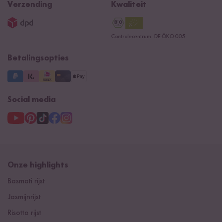
Reishunger lexicon
Verzending
Kwaliteit
Impressum
Contacteer ons
Controlecentrum: DE-ÖKO-005
Betalingsopties
Social media
Onze highlights
Basmati rijst
Jasmijnrijst
Risotto rijst