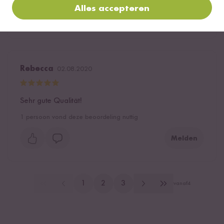
Alles accepteren
Melden
Rebecca
02.08.2020
Sehr gute Qualität!
1
persoon vond deze beoordeling nuttig
Melden
1
2
3
vanaf
4