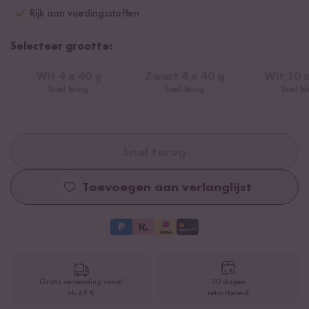
Rijk aan voedingsstoffen
Selecteer grootte:
Wit 4 x 40 g
Zwart 4 x 40 g
Wit 10 x
Snel terug
Snel terug
Snel te
Snel terug
Toevoegen aan verlanglijst
Gratis verzending vanaf
30 dagen
ab 49 €
retourbeleid