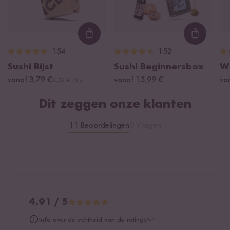
waarvan suikers
4 g
Eiwitten
18 g
Loading...
Loading
Zout
0 g
154
152
Sushi Rijst
Sushi Beginnersbox
W
vanaf 3,79 €
vanaf 15,99 €
va
6,32 € / kg
Dit zeggen onze klanten
11 Beoordelingen
0 Vragen
4.91 / 5
Info over de echtheid van de ratings