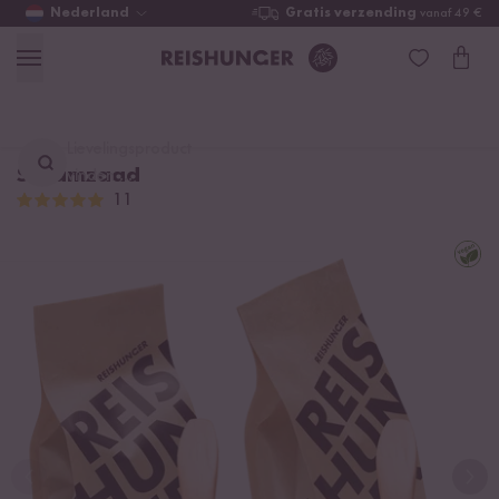
Nederland
Gratis verzending
vanaf 49 €
Lievelingsproduct
Sesamzaad
vinden ...
11