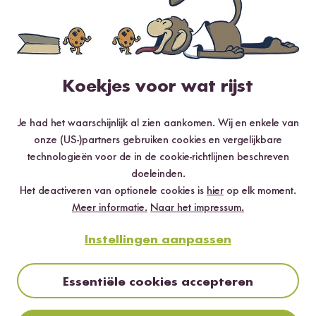
MayaElli
22.08.2019
Der bisher beste schwarze Sesam, den ich hatte.
Wenige Krümmel und keinen bitteren Geschmack. Sehr
Koekjes voor wat rijst
lecker.
2
personen vonden deze beoordeling nuttig
Je had het waarschijnlijk al zien aankomen. Wij en enkele van
onze (US-)partners gebruiken cookies en vergelijkbare
Melden
technologieën voor de in de cookie-richtlijnen beschreven
doeleinden.
Het deactiveren van optionele cookies is
hier
op elk moment.
Meer informatie.
Naar het impressum.
Natii
15.08.2020
Instellingen aanpassen
Sesam ist super Schwarz oder Weiß beides
Essentiële cookies accepteren
hervorragend und zu alle dem auch noch Glutenfrei!
1
persoon vond deze beoordeling nuttig