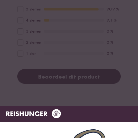
5 sterren
90.9 %
4 sterren
9.1 %
3 sterren
0 %
2 sterren
0 %
1 ster
0 %
Beoordeel dit product
Meest nuttig
Nieuwste
Hoogste rating
Laagste rating