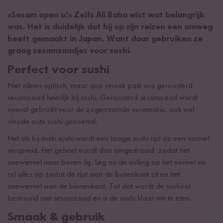
»Sesam open u!« Zelfs Ali Baba wist wat belangrijk
was. Het is duidelijk dat hij op zijn reizen een omweg
heeft gemaakt in Japan. Want daar gebruiken ze
graag sesamzaadjes voor sushi.
Perfect voor sushi
Niet alleen optisch, maar qua smaak past ons geroosterd
sesamzaad heerlijk bij sushi. Geroosterd sesamzaad wordt
vooral gebruikt voor de zogenaamde »uramaki«, ook wel
»inside out« sushi genoemd.
Net als bij maki sushi wordt een laagje sushi rijst op een norivel
verspreid. Het geheel wordt dan omgedraaid, zodat het
zeewiervel naar boven lig. Leg nu de vulling op het norivel en
rol alles op zodat de rijst aan de buitenkant zit en het
zeewiervel aan de binnenkant. Tot slot wordt de sushirol
bestrooid met sesamzaad en is de sushi klaar om te eten.
Smaak & gebruik