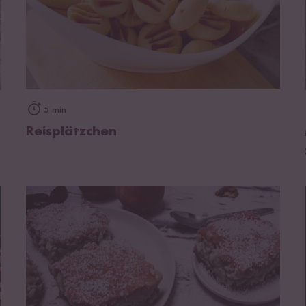
zum Rezept
5 min
Reisplätzchen