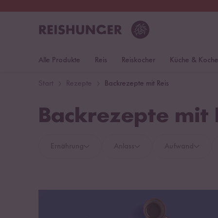
30 Tage
Rückgaberecht
S
Alle Produkte
Reis
Reiskocher
Küche & Koch
Start
Rezepte
Backrezepte mit Reis
Backrezepte mit 
Ernährung
Anlass
Aufwand