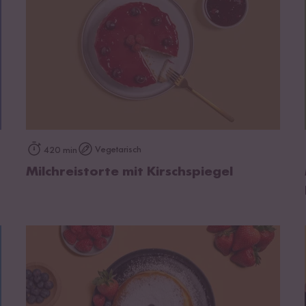
zum Rezept
Vegetarisch
420 min
Milchreistorte mit Kirschspiegel