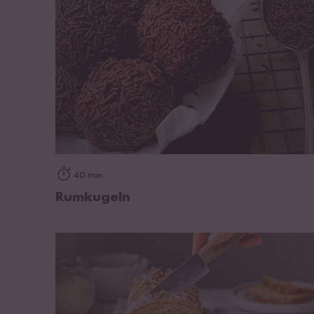
zum Rezept
40 min
Rumkugeln