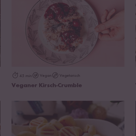
zum Rezept
Vegan
Vegetarisch
45 min
Veganer Kirsch-Crumble