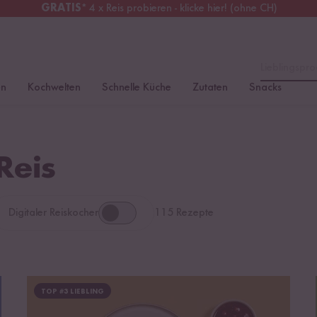
GRATIS
* 4 x Reis probieren - klicke hier! (ohne CH)
chweiz
Alle Zölle & Steuern
inklusive
Lieblingspro
en
Kochwelten
Schnelle Küche
Zutaten
Snacks
Reis
Digitaler Reiskocher
115 Rezepte
TOP #3 LIEBLING