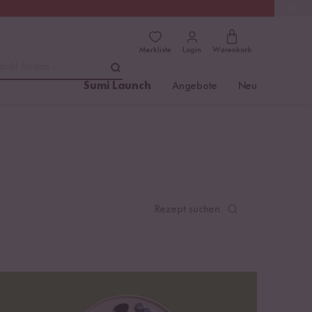
(4.76)
Trusted Shops
Merkliste
Login
Warenkorb
dukt finden ...
Sumi Launch
Angebote
Neu
Rezept suchen