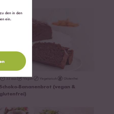
 zu den in den
en ein.
en
zum Rezept
Vegan
Vegetarisch
Glutenfrei
55 min
Schoko-Bananenbrot (vegan &
glutenfrei)