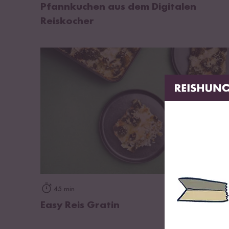
Pfannkuchen aus dem Digitalen
Reiskocher
zum Rezept
45 min
Easy Reis Gratin