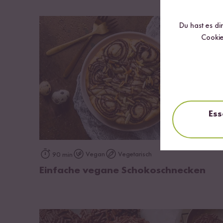
Du hast es di
Cookie
Ess
zum Rezept
Vegan
Vegetarisch
90 min
Einfache vegane Schokoschnecken