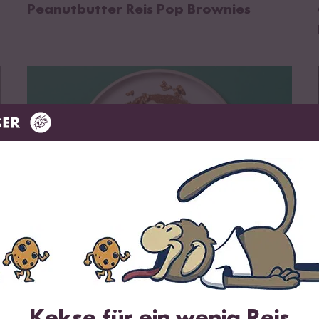
Peanutbutter Reis Pop Brownies
zum Rezept
40 min
Pumpkin Spiced Kürbis-Orangen-
Kuchen
Kekse für ein wenig Reis