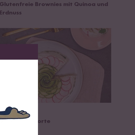
Glutenfreie Brownies mit Quinoa und
Erdnuss
zum Rezept
30 min
7-Cerealien-Torte