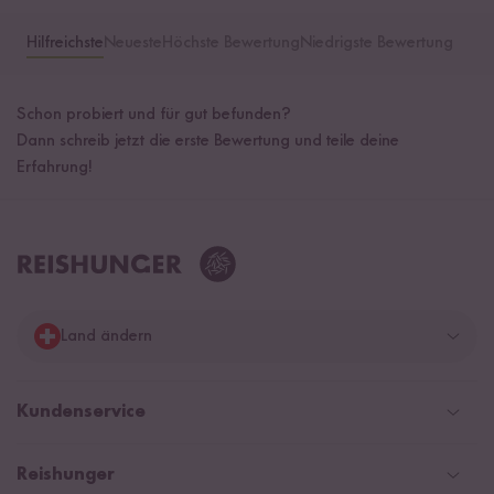
Hilfreichste
Neueste
Höchste Bewertung
Niedrigste Bewertung
Schon probiert und für gut befunden?
Dann schreib jetzt die erste Bewertung und teile deine
Erfahrung!
Land ändern
Deutschland
Kundenservice
Schweiz
Help Center & FAQ
Reishunger
Österreich