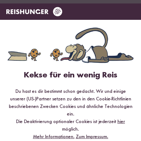
Mehr Rezepte mit Heller Rührkuchen
Backmischung
Kekse für ein wenig Reis
Du hast es dir bestimmt schon gedacht. Wir und einige
unserer (US-)Partner setzen zu den in den Cookie-Richtlinien
beschriebenen Zwecken Cookies und ähnliche Technologien
ein.
Vegetarisch
60 min
Die Deaktivierung optionaler Cookies ist jederzeit
hier
möglich.
Ruckzuck Apfeltorte aus Reishunger 'Heller
Mehr Informationen.
Zum Impressum.
Rührkuchen' Backmischung