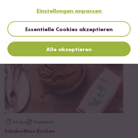
Einstellungen anpassen
Vegetarisch
100 min
Schoko Joghurt Törtchen
Essentielle Cookies akzeptieren
Alle akzeptieren
Vegetarisch
35 min
Schoko-Nuss Kuchen