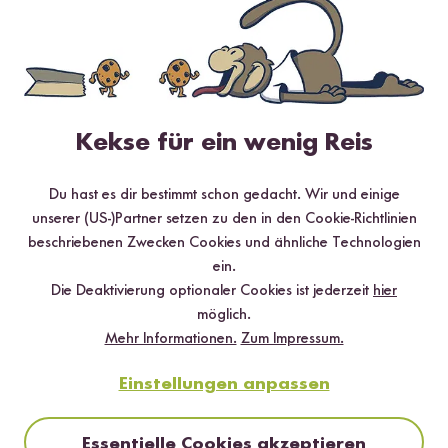
✔️ 25 leckere Rezepte aus unseren bunten Kochwelten
✔️ Von Sushi über Curry bis hin zu Desserts
✔️ Inklusive Tipps & Tricks für die Zubereitung
Kekse für ein wenig Reis
Jetzt sichern
Du hast es dir bestimmt schon gedacht. Wir und einige
unserer (US-)Partner setzen zu den in den Cookie-Richtlinien
*Das Digitale Rezeptbuch wird dir nach vollständiger Anmeldung zum Newsletter
beschriebenen Zwecken Cookies und ähnliche Technologien
per E-Mail zugeschickt.
ein.
Die Deaktivierung optionaler Cookies ist jederzeit
hier
Mehr Rezepte mit Bio Hana Matcha
möglich.
Mehr Informationen.
Zum Impressum.
Traditional
Einstellungen anpassen
Essentielle Cookies akzeptieren