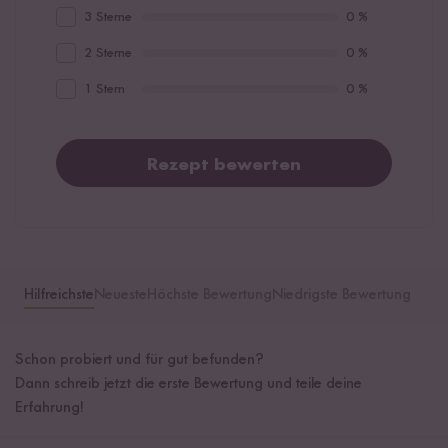
3 Sterne
0 %
2 Sterne
0 %
1 Stern
0 %
Rezept bewerten
Hilfreichste
Neueste
Höchste Bewertung
Niedrigste Bewertung
Schon probiert und für gut befunden?
Dann schreib jetzt die erste Bewertung und teile deine
Erfahrung!