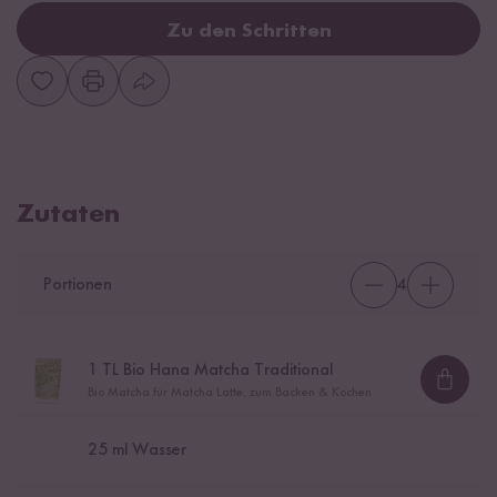
Zu den Schritten
Zutaten
Portionen
4
1
TL Bio Hana Matcha Traditional
Loadi
Bio Matcha für Matcha Latte, zum Backen & Kochen
25
ml Wasser