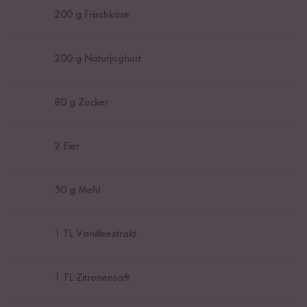
200
g Frischkäse
200
g Naturjoghurt
80
g Zucker
2
Eier
50
g Mehl
1
TL Vanilleextrakt
1
TL Zitronensaft