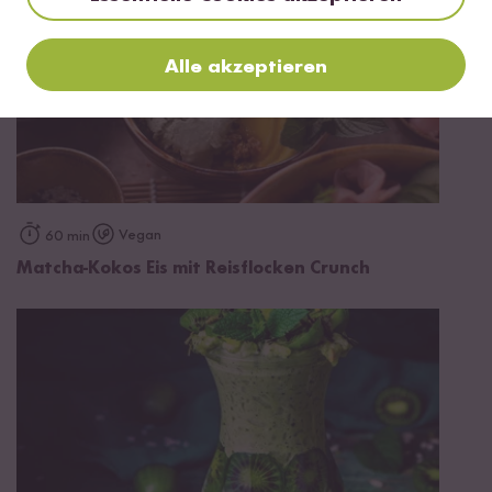
Alle akzeptieren
Vegan
60 min
Matcha-Kokos Eis mit Reisflocken Crunch