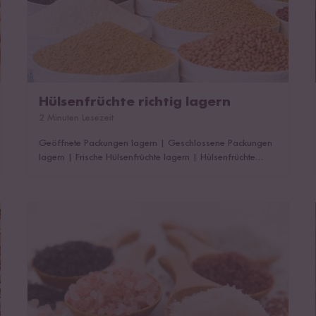
Hülsenfrüchte richtig lagern
2 Minuten Lesezeit
Geöffnete Packungen lagern
|
Geschlossene Packungen
lagern
|
Frische Hülsenfrüchte lagern
|
Hülsenfrüchte
falsch gelagert
Hülsenfrüchte mit Salz kochen