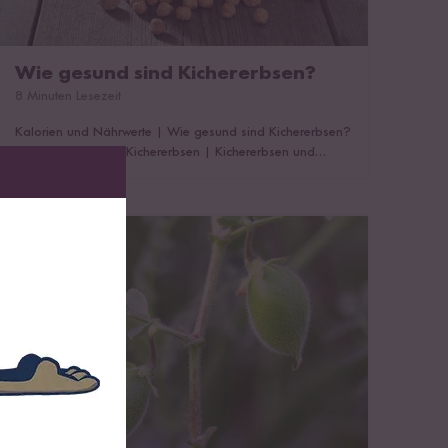
Wie gesund sind Kichererbsen?
8 Minuten Lesezeit
Kalorien und Nährwerte
|
Wie gesund sind Kichererbsen?
|
Antioxidantien in Kichererbsen
|
Kichererbsen und
Ballaststoffe
|
Kichererbsen in einer Diät?
|
Verursachen
Kichererbsen Blähungen? Was hilft vorbeugend?
Anbau von Kichererbsen