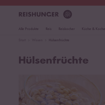
30 Tage
Rückgaberecht
S
Alle Produkte
Reis
Reiskocher
Küche & Koch
Start
Wissen
Hülsenfrüchte
Hülsenfrüchte
Hülsenfrüchte richtig einweichen