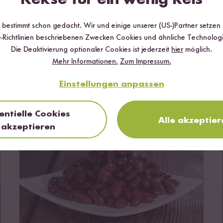
Kichererbsen richtig kochen
r bestimmt schon gedacht. Wir und einige unserer (US-)Partner setzen
7 Minuten Lesezeit
-Richtlinien beschriebenen Zwecken Cookies und ähnliche Technologi
Die Deaktivierung optionaler Cookies ist jederzeit
hier
möglich.
Mehr Informationen.
Zum Impressum.
Wieso sollte ich Kichererbsen kochen?
|
Eingeweichte
Kichererbsen kochen
|
Weitere Zubereitungsmethoden
|
Schnelle Rezepte mit Kichererbsen
|
Das könnte dich auch
Einstellungen anpassen
interessieren!
Kidneybohnen
entielle Cookies
Alle akzeptier
akzeptieren