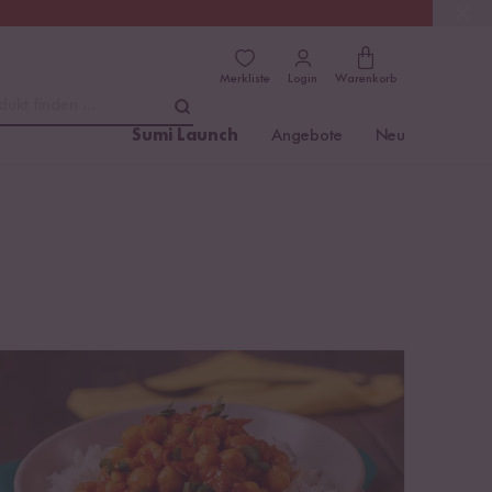
(4.76)
Trusted Shops
Merkliste
Login
Warenkorb
dukt finden ...
Sumi Launch
Angebote
Neu
Hülsenfrüchte als Fleischersatz