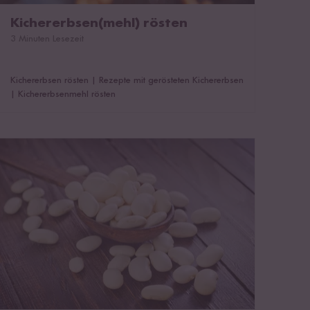
Kichererbsen(mehl) rösten
3 Minuten Lesezeit
Kichererbsen rösten
|
Rezepte mit gerösteten Kichererbsen
|
Kichererbsenmehl rösten
Weiße Bohnen