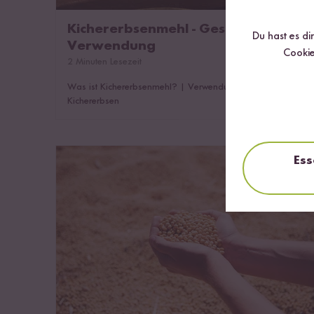
Kichererbsenmehl - Geschmack &
Du hast es di
Verwendung
Cookie
2 Minuten Lesezeit
Was ist Kichererbsenmehl?
|
Verwendung von
Kichererbsen
Sojabohnen - die Wunderbohnen aus Asien
Ess