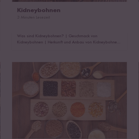
Kidneybohnen
3 Minuten Lesezeit
Was sind Kidneybohnen?
|
Geschmack von
Kidneybohnen
|
Herkunft und Anbau von Kidneybohnen
|
Wie gesund sind Kindeybohnen?
|
Zubereitung von
Kidneybohnen
|
Kidneybohnen sind basisch!
|
Tipps für
Kidneybohnen
Hülsenfrüchte besser verdauen