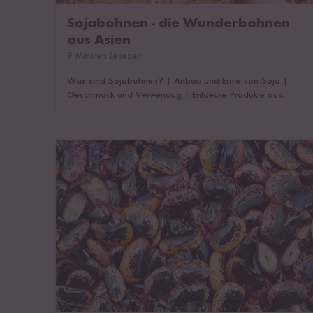
Sojabohnen - die Wunderbohnen
aus Asien
9 Minuten Lesezeit
Was sind Sojabohnen?
|
Anbau und Ernte von Soja
|
Geschmack und Verwendug
|
Entdecke Produkte aus
Soja
|
Sojabohnen kochen und zubereiten
|
Rezepte mit
Sojabohnen
|
Das könnte dich auch interessieren!
Pintobohnen