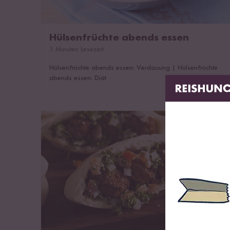
Hülsenfrüchte abends essen
1 Minuten Lesezeit
Hülsenfrüchte abends essen: Verdauung
|
Hülsenfrüchte
abends essen: Diät
Kichererbsenmehl - Geschmack & Verwendung