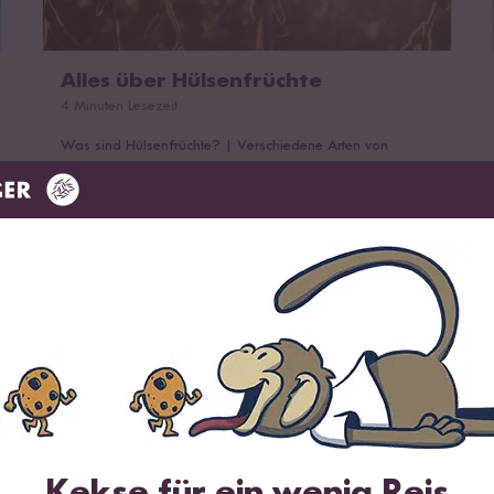
Alles über Hülsenfrüchte
4 Minuten Lesezeit
Was sind Hülsenfrüchte?
|
Verschiedene Arten von
Hülsenfrüchten
|
Herkunft der Hülsenfrüchte
|
Qualität
und Inhaltsstoffe von Hülsenfrüchten
Kichererbsen richtig kochen
Kekse für ein wenig Reis