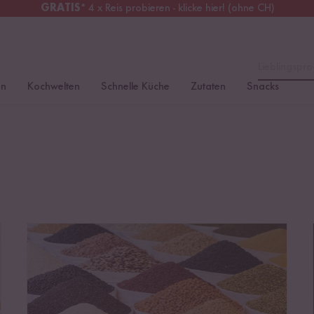
GRATIS
* 4 x Reis probieren - klicke hier! (ohne CH)
chweiz
Alle Zölle & Steuern
inklusive
Lieblingspro
en
Kochwelten
Schnelle Küche
Zutaten
Snacks
Hülsenfrüchte richtig lagern