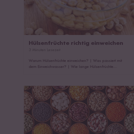
Hülsenfrüchte richtig einweichen
3 Minuten Lesezeit
Warum Hülsenfrüchte einweichen?
|
Was passiert mit
dem Einweichwasser?
|
Wie lange Hülsenfrüchte
einweichen?
|
So werden Hülsenfrüchte richtig
eingeweicht
Hülsenfrüchte roh essen