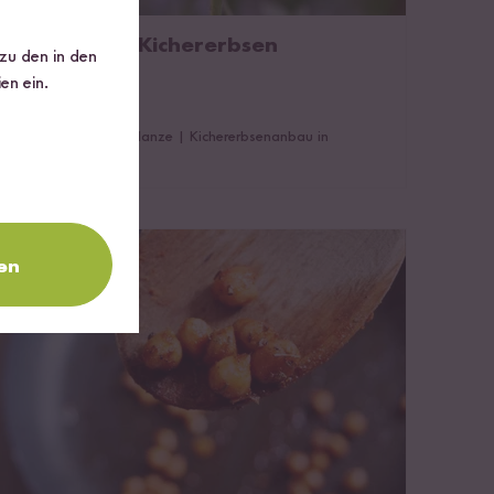
Anbau von Kichererbsen
 zu den in den
3 Minuten Lesezeit
en ein.
Die Kichererbsenpflanze
|
Kichererbsenanbau in
Deutschland
Kichererbsen(mehl) rösten
en