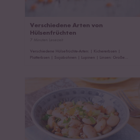
Verschiedene Arten von
Hülsenfrüchten
7 Minuten Lesezeit
Verschiedene Hülsefrüchte-Arten:
|
Kichererbsen
|
Platterbsen
|
Sojabohnen
|
Lupinen
|
Linsen: Große
Sortenvielfalt und wichtige Nährstoffe
|
Bohnen in Hülle
und Fülle
|
Erbsen: Sortenvielfalt
Hülsenfrüchte abends essen