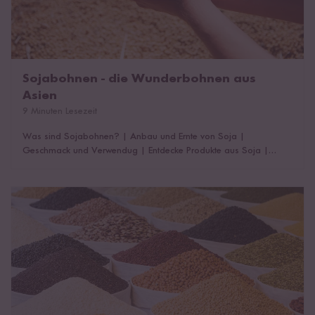
Sojabohnen - die Wunderbohnen aus
Asien
9 Minuten Lesezeit
Was sind Sojabohnen?
|
Anbau und Ernte von Soja
|
Geschmack und Verwendug
|
Entdecke Produkte aus Soja
|
Sojabohnen kochen und zubereiten
|
Rezepte mit Sojabohnen
|
Das könnte dich auch interessieren!
Haltbarkeit von Bohnen