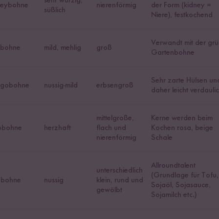
sehr würzig,
neybohne
nierenförmig
der Form (kidney =
süßlich
Niere), festkochend
Verwandt mit der gr
abohne
mild, mehlig
groß
Gartenbohne
Sehr zarte Hülsen un
gobohne
nussig-mild
erbsengroß
daher leicht verdauli
mittelgroße,
Kerne werden beim
tobohne
herzhaft
flach und
Kochen rosa, beige
nierenförmig
Schale
Allroundtalent
unterschiedlich
(Grundlage für Tofu,
abohne
nussig
klein, rund und
Sojaöl, Sojasauce,
gewölbt
Sojamilch etc.)