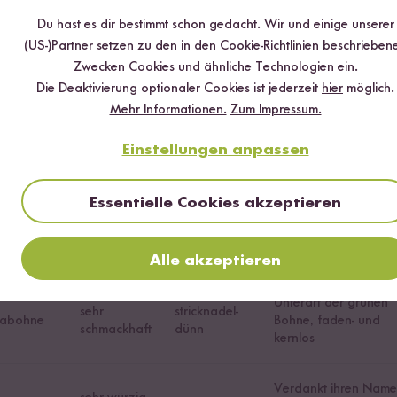
Du hast es dir bestimmt schon gedacht. Wir und einige unserer
Besonders zarte und
(US-)Partner setzen zu den in den Cookie-Richtlinien beschrieben
schlank und
be Bohne
zart und mild
weiche Art der grüne
Zwecken Cookies und ähnliche Technologien ein.
länglich
Bohne
Die Deaktivierung optionaler Cookies ist jederzeit
hier
möglich.
Mehr Informationen.
Zum Impressum.
süßlich (wie
Sehr exotisch, alle Te
bohne
länglich
Einstellungen anpassen
Zuckerschote)
sind essbar
nensorte
Geschmack
Größe/Form
Besondere Merk
Essentielle Cookies akzeptieren
ne Bohne
neutral, mild
lang und dünn
weiche, feine Schale
Alle akzeptieren
Unterart der grünen
sehr
stricknadel-
iabohne
Bohne, faden- und
schmackhaft
dünn
kernlos
Verdankt ihren Nam