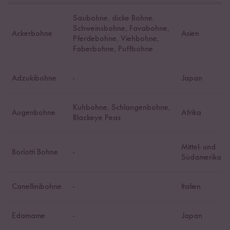
Saubohne, dicke Bohne,
Schweinsbohne, Favabohne,
Ackerbohne
Asien
Pferdebohne, Viehbohne,
Faberbohne, Puffbohne
Adzukibohne
-
Japan
Kuhbohne, Schlangenbohne,
Augenbohne
Afrika
Blackeye Peas
Mittel- und
Borlotti Bohne
-
Südamerika
Canellinibohne
-
Italien
Edamame
-
Japan