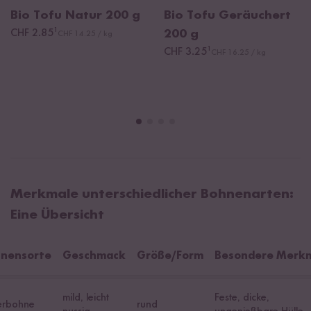
Bio Tofu Natur
200 g
Bio Tofu Geräuchert
¹
CHF 2.85
200 g
CHF 14.25 / kg
¹
CHF 3.25
CHF 16.25 / kg
Merkmale unterschiedlicher Bohnenarten:
Eine Übersicht
nensorte
Geschmack
Größe/Form
Besondere Merk
mild, leicht
Feste, dicke,
erbohne
rund