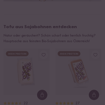
Tofu aus Sojabohnen entdecken
Natur oder geräuchert? Schön scharf oder herrlich fruchtig?
Hauptsache aus feinsten Bio-Sojabohnen aus Österreich!
HIGH PROTEIN
HIGH PROTEIN
Loading...
Loadi
22
27