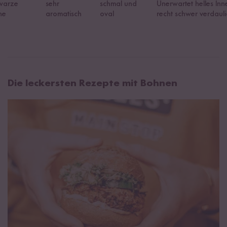
warze
sehr
schmal und
Unerwartet helles Inn
ne
aromatisch
oval
recht schwer verdauli
Die leckersten Rezepte mit Bohnen