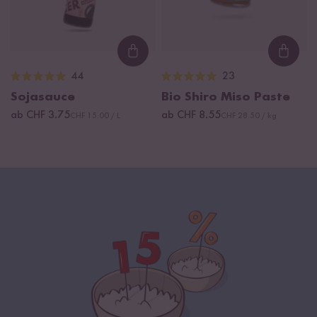
Loading...
Loadi
44
23
Sojasauce
Bio Shiro Miso Paste
ab CHF 3.75
ab CHF 8.55
CHF 15.00 / L
CHF 28.50 / kg