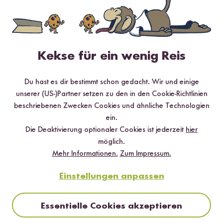
Loading...
16
Rote Bio Linsen
Kekse für ein wenig Reis
ab CHF 6.90
CHF 11.50 / kg
Du hast es dir bestimmt schon gedacht. Wir und einige
unserer (US-)Partner setzen zu den in den Cookie-Richtlinien
beschriebenen Zwecken Cookies und ähnliche Technologien
ein.
Die Deaktivierung optionaler Cookies ist jederzeit
hier
möglich.
Mehr Informationen.
Zum Impressum.
Einstellungen anpassen
Essentielle Cookies akzeptieren