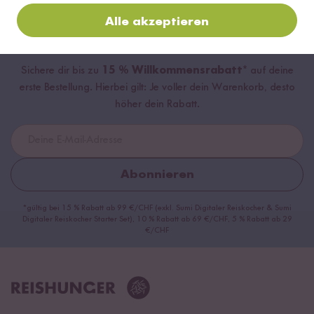
Alle akzeptieren
Jetzt zum Newsletter anmelden
Sichere dir bis zu
15 % Willkommensrabatt*
auf deine
erste Bestellung. Hierbei gilt: Je voller dein Warenkorb, desto
höher dein Rabatt.
Abonnieren
*gültig bei 15 % Rabatt ab 99 €/CHF (exkl. Sumi Digitaler Reiskocher & Sumi
Digitaler Reiskocher Starter Set), 10 % Rabatt ab 69 €/CHF, 5 % Rabatt ab 29
€/CHF