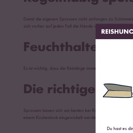
Damit die eigenen Sprossen nicht anfangen zu Schimmel
sich vorher auf jeden Fall die Hände wäscht. Hygiene ist
Feuchthalten
Es ist wichtig, dass die Keimlinge immer feucht gehalten
Die richtige Tem
Sprossen lassen sich am besten bei Raumtemperatur ziehe
einem Küchentuck eingewickelt werden.
Du hast es di