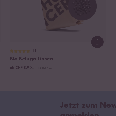
ding...
Loading.
11
Bio Beluga Linsen
ab CHF 8.90
CHF 14.83 / kg
Jetzt zum New
anmelden