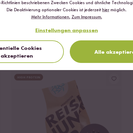
z
-Richtlinien beschriebenen Zwecken Cookies und ähnliche Technologi
Die Deaktivierung optionaler Cookies ist jederzeit
hier
möglich.
Mehr Informationen.
Zum Impressum.
lt, dass man das Glas zu rund 1/16 mit rohen Keimlingen füllen sollte
Einstellungen anpassen
entielle Cookies
Alle akzeptier
akzeptieren
HIGH PROTEIN