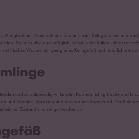
sen, Mungbohnen, Azukibohnen, Grüne Linsen, Beluga Linsen und auc
en. So ist es also auch möglich, selbst in der kalten Jahreszeit sel
, viel frisches Wasser, ein geeignetes Keimgefäß und natürlich die z
imlinge
nden und so unlebendig wirkenden Körnern richtig frische und knacki
ntien und Proteine. Sprossen sind also wahres Superfood. Der Keimpro
ekeimten Zustand sind sie gut verdaulich
mgefäß