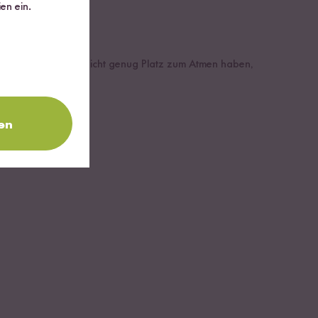
en ein.
. Wenn die Keimlinge nicht genug Platz zum Atmen haben,
en