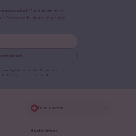
mmensrabatt*
auf deine erste
r dein Warenkorb, desto höher dein
nnieren
 Sumi Digitaler Reiskocher & Sumi Digitaler
9 €/CHF, 5 % Rabatt ab 29 €/CHF
Land ändern
Deutschland
Rechtliches