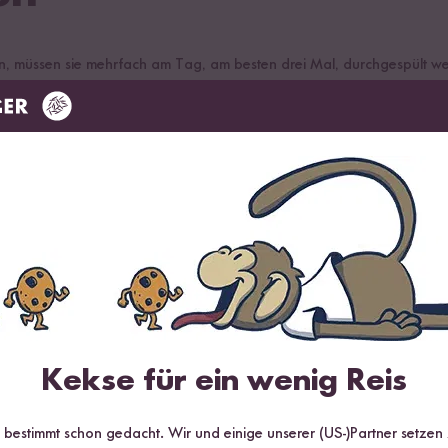
n, müssen sie mehrfach am Tag, am besten drei Mal, durchgespült w
 ganz wichtig, damit die Sprossen nicht schimmeln.
 werden, aber sie dürfen nicht im Wasser stehen. Wenn sie zu tief im
peratur
n. Man sollte darauf achten, dass die Sprossen weder zu heiß, noch
Kekse für ein wenig Reis
r bestimmt schon gedacht. Wir und einige unserer (US-)Partner setzen