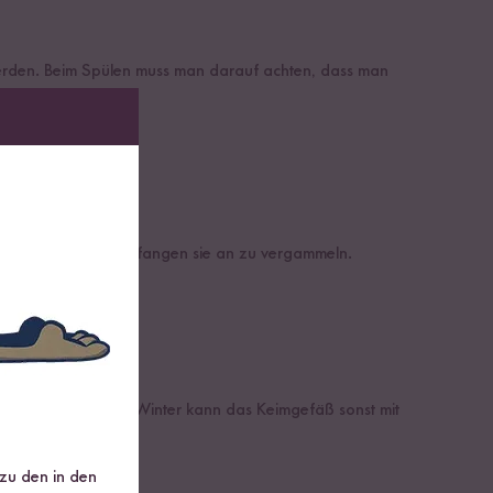
erden. Beim Spülen muss man darauf achten, dass man
 Wasser stehen, dann fangen sie an zu vergammeln.
 zu kalt stehen. Im Winter kann das Keimgefäß sonst mit
 zu den in den