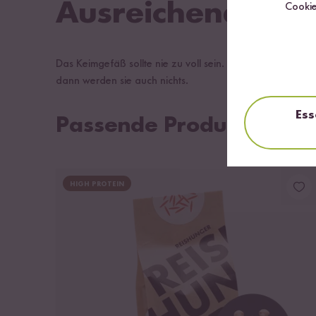
Ausreichend Plat
Cookie
Das Keimgefäß sollte nie zu voll sein. Als Faustregel gi
dann werden sie auch nichts.
Ess
Passende Produkte
HIGH PROTEIN