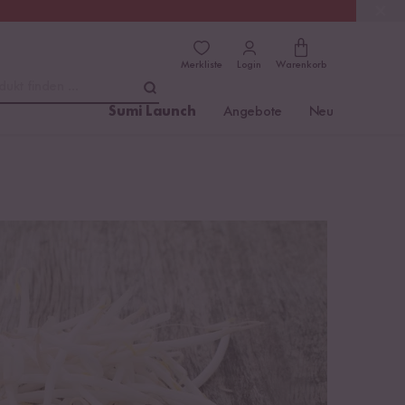
(4.76)
Trusted Shops
Merkliste
Login
Warenkorb
dukt finden ...
Sumi Launch
Angebote
Neu