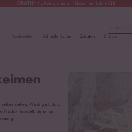
GRATIS
* 4 x Reis probieren - klicke hier! (ohne CH)
chweiz
Alle Zölle & Steuern
inklusive
Lieblingspro
en
Kochwelten
Schnelle Küche
Zutaten
Snacks
 keimen
selber ziehen. Wichtig ist, dass
s Produkt handelt, denn nur,
Keimung.