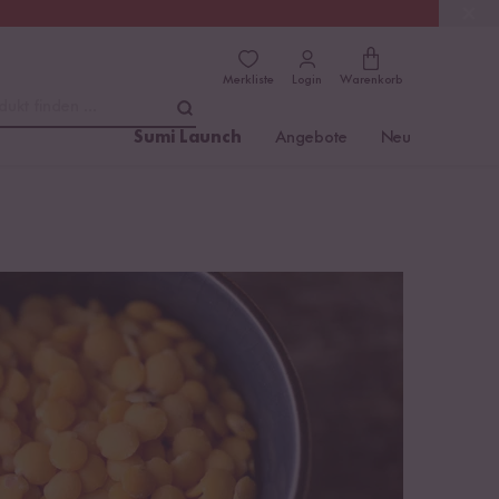
(4.76)
Trusted Shops
Merkliste
Login
Warenkorb
dukt finden ...
Sumi Launch
Angebote
Neu