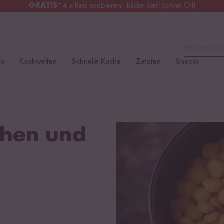
GRATIS
* 4 x Reis probieren - klicke hier! (ohne CH)
chweiz
Alle Zölle & Steuern
inklusive
Lieblingspro
en
Kochwelten
Schnelle Küche
Zutaten
Snacks
chen und