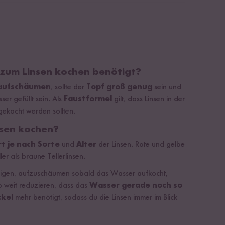
 zum Linsen kochen benötigt?
 aufschäumen
, sollte der
Topf groß genug
sein und
ser gefüllt sein. Als
Faustformel
gilt, dass Linsen in der
ekocht werden sollten.
nsen kochen?
rt je nach Sorte
und
Alter
der Linsen. Rote und gelbe
er als braune Tellerlinsen.
igen, aufzuschäumen sobald das Wasser aufkocht,
o weit reduzieren, dass das
Wasser gerade noch so
ckel
mehr benötigt, sodass du die Linsen immer im Blick