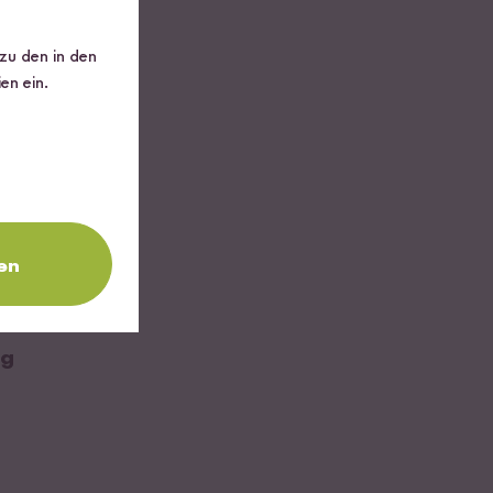
 zu den in den
en ein.
en
Loading...
 g