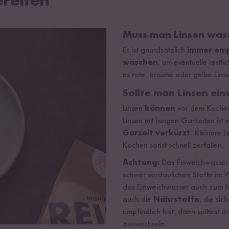
reiten
Muss man Linsen was
Es ist grundsätzlich
immer emp
waschen
, um eventuelle restl
es rote, braune oder gelbe Lins
Sollte man Linsen ei
Linsen
können
vor dem Kochen
Linsen mit langen Garzeiten ist e
Garzeit verkürzt
. Kleinere 
Kochen sonst schnell zerfallen.
Achtung:
Das Einweichwasser
schwer verdaulichen Stoffe im 
das Einweichwasser auch zum Ko
auch die
Nährstoffe
, die sic
empfindlich bist, dann solltest
auswechseln.