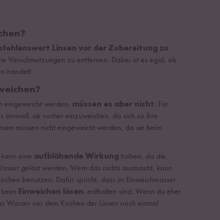
chen?
fehlenswert
Linsen vor der Zubereitung zu
iche Verschmutzungen zu entfernen. Dabei ist es egal, ob
en handelt.
nweichen?
 eingeweicht werden,
müssen es aber nicht
. Für
s sinnvoll, sie vorher einzuweichen, da sich so ihre
Linsen müssen nicht eingeweicht werden, da sie beim
 kann eine
aufblähende Wirkung
haben, da die
Wasser gelöst werden. Wem das nichts ausmacht, kann
chen benutzen. Dafür spricht, dass im Einweichwasser
h beim
Einweichen lösen
, enthalten sind. Wenn du eher
 das Wasser vor dem Kochen der Linsen noch einmal