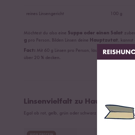
reines Linsengericht
100 g
Möchtest du also eine
Suppe oder einen Salat
zuber
g
pro Person. Bilden Linsen deine
Hauptzutat
, kannst
Fact:
Mit 60 g Linsen pro Person, lässt sich der Tagesbed
über 20 % decken.
Linsenvielfalt zu Hause genie
Egal ob rot, gelb, grün oder schwarz – mit dieser Linsenvi
HIGH PROTEIN
HIGH PR