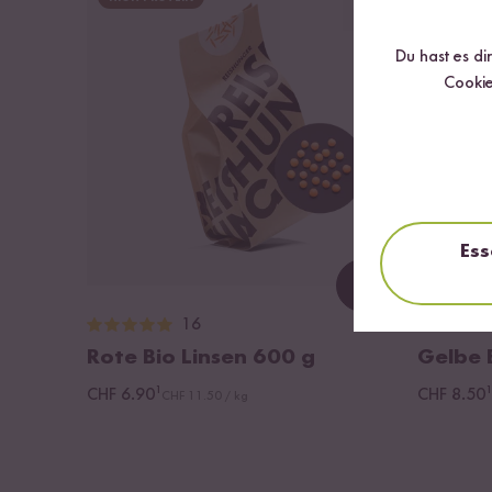
Du hast es di
Cookie
Ess
Loading...
16
Rote Bio Linsen
600 g
Gelbe 
¹
¹
CHF 6.90
CHF 8.50
CHF 11.50 / kg