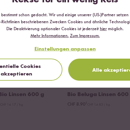
r bestimmt schon gedacht. Wir und einige unserer (US-)Partner setzen
-Richtlinien beschriebenen Zwecken Cookies und ähnliche Technologi
Die Deaktivierung optionaler Cookies ist jederzeit
hier
möglich.
Mehr Informationen.
Zum Impressum.
Einstellungen anpassen
entielle Cookies
Alle akzeptier
akzeptieren
Loading...
5
11
Bio Linsen
600 g
Bio Beluga Linsen
600
¹
CHF 8.90
CHF 14.17 / kg
CHF 14.83 / kg