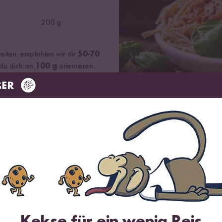
200 g
eiten, empfehlen wir dir
50-70
 du dich an
100 g
orientieren.
arf an Ballaststoffen bereits zu
ßen
elfalt bringst du Farbe auf deinen Teller!
Kekse für ein wenig Reis
OTEIN
HIGH PROTEIN