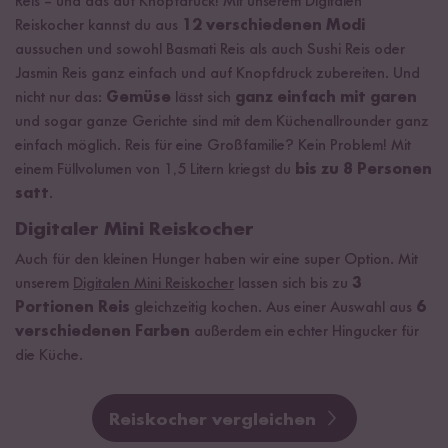
Reis – und das auf Knopfdruck! Mit unserem Digitalen
Reiskocher kannst du aus
12 verschiedenen Modi
aussuchen und sowohl Basmati Reis als auch Sushi Reis oder
Jasmin Reis ganz einfach und auf Knopfdruck zubereiten. Und
nicht nur das:
Gemüse
lässt sich
ganz einfach mit garen
und sogar ganze Gerichte sind mit dem Küchenallrounder ganz
einfach möglich. Reis für eine Großfamilie? Kein Problem! Mit
einem Füllvolumen von 1,5 Litern kriegst du
bis zu 8 Personen
satt
.
Digitaler Mini Reiskocher
Auch für den kleinen Hunger haben wir eine super Option. Mit
unserem
Digitalen Mini Reiskocher
lassen sich bis zu
3
Portionen Reis
gleichzeitig kochen. Aus einer Auswahl aus
6
verschiedenen Farben
außerdem ein echter Hingucker für
die Küche.
Reiskocher vergleichen