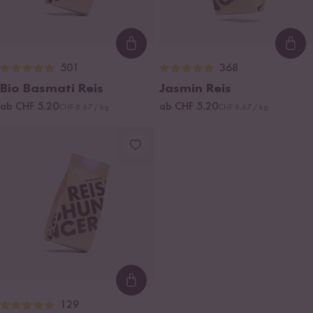
Loading...
Loa
501
368
Bio Basmati Reis
Jasmin Reis
ab CHF 5.20
ab CHF 5.20
CHF 8.67 / kg
CHF 8.67 / kg
Loading...
129