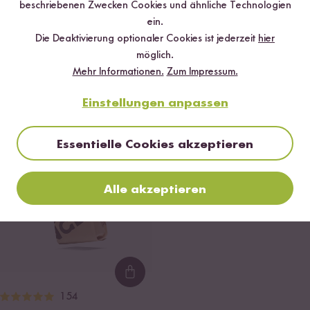
beschriebenen Zwecken Cookies und ähnliche Technologien
ein.
Die Deaktivierung optionaler Cookies ist jederzeit
hier
Loading...
Loa
möglich.
103
46
Mehr Informationen.
Zum Impressum.
Bio Risotto Reis
Paella Reis
ab CHF 6.80
ab CHF 7.10
CHF 11.33 / kg
CHF 11.83 / kg
Einstellungen anpassen
DU SPARST BIS ZU 20 %
Essentielle Cookies akzeptieren
Alle akzeptieren
Loading...
154