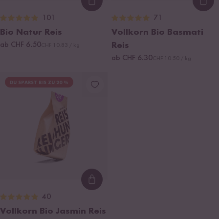
Loading...
Loa
101
71
Bio Natur Reis
Vollkorn Bio Basmati
ab CHF 6.50
Reis
CHF 10.83 / kg
ab CHF 6.30
CHF 10.50 / kg
DU SPARST BIS ZU 20 %
Loading...
40
Vollkorn Bio Jasmin Reis