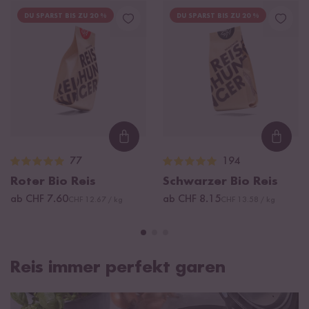
DU SPARST BIS ZU 20 %
DU SPARST BIS ZU 20 %
Loading...
Loadi
77
194
Roter Bio Reis
Schwarzer Bio Reis
ab CHF 7.60
ab CHF 8.15
CHF 12.67 / kg
CHF 13.58 / kg
Reis immer perfekt garen