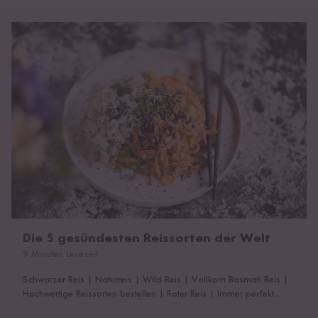
Die 5 gesündesten Reissorten der Welt
Die 5 gesündesten Reissorten der Welt
9 Minuten Lesezeit
Schwarzer Reis
|
Naturreis
|
Wild Reis
|
Vollkorn Basmati Reis
|
Hochwertige Reissorten bestellen
|
Roter Reis
|
Immer perfekt
gegarter Reis
|
Das könnte dich auch interessieren!