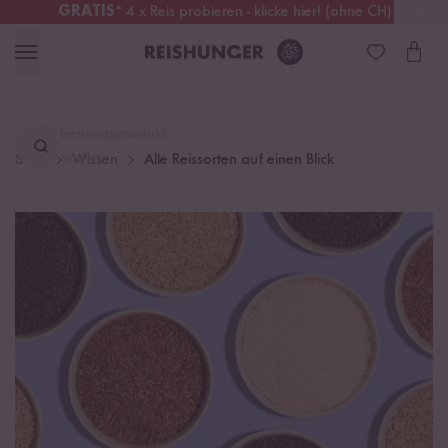
GRATIS
* 4 x Reis probieren - klicke hier! (ohne CH)
Schweiz
Alle Zölle & Steuern
inklusive
Lieblingsprodukt
finden ...
Start
Wissen
Alle Reissorten auf einen Blick