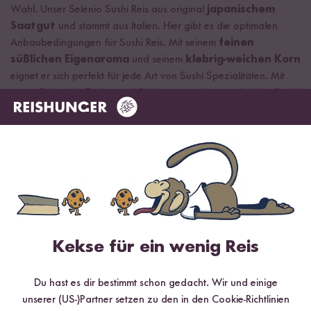
Wahl. Unser Selenio Sushi Reis aus original
japanischem
Saatgut
und stammt aus Italien. Hier gibt es die optimalen
Anbaubedingungen für Sushi Reis. Mit seinem
feinen
süßlichen Eigenaroma
und seinem
klebrig-weichen Korn
eignet er sich perfekt für jede Art von Sushi Spezialitäten. Mit
etwas
Reisessig
, Zucker und Salz gewürzt ist er perfekt für Sushi
zum Rollen und Formen oder als Basis in einer Poké Bowl.
Zum Sushi Reis
DU SPARST BIS ZU 20 %
DU SPARST BIS ZU 20 %
Kekse für ein wenig Reis
Du hast es dir bestimmt schon gedacht. Wir und einige
unserer (US-)Partner setzen zu den in den Cookie-Richtlinien