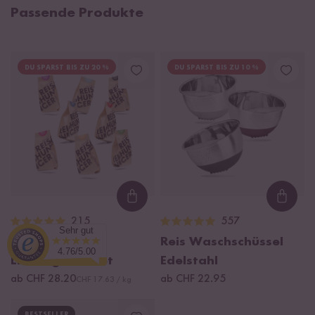
Passende Produkte
DU SPARST BIS ZU 20 %
DU SPARST BIS ZU 10 %
Loading...
Loadi
215
557
Sehr gut
Finde deinen
Reis Waschschüssel
4.76/5.00
Lieblingsreis Set
Edelstahl
ab CHF 28.20
ab CHF 22.95
CHF 17.63 / kg
BESTSELLER