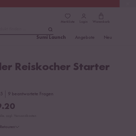
(4.76)
Trusted Shops
Merkliste
Login
Warenkorb
dukt finden ...
Sumi Launch
Angebote
Neu
ler Reiskocher Starter
5
9 beantwortete Fragen
.20
ölle, zzgl. Versandkosten
Retouren