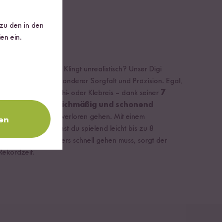
 zu den in den
en ein.
 matschigem Reis! Klingt unrealistisch? Unser Digi
lingsreises mit besonderer Sorgfalt und Präzision. Egal,
rnreis handelt, Sushi- oder Klebreis – dank seiner
7
n
wird der
Reis gleichmäßig und schonend
chtige Nährstoffe verloren gehen. Mit einem
en
n 1,5 Litern kannst du spielend leicht bis zu 8
wenn es mal besonders schnell gehen muss, sorgt der
Rekordzeit.