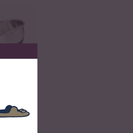
hüssel Edelstahl Aubergine
Loading...
chschüssel
l Aubergine
ocher