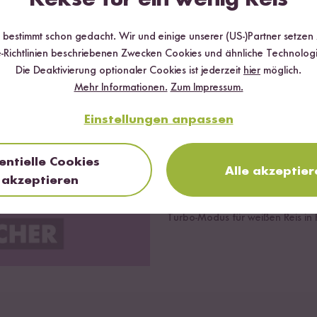
len, kontaktiere bitte unseren Customer Support
leider unsere Gewährleistung
r bestimmt schon gedacht. Wir und einige unserer (US-)Partner setzen
-Richtlinien beschriebenen Zwecken Cookies und ähnliche Technologi
Die Deaktivierung optionaler Cookies ist jederzeit
hier
möglich.
Klick.Piep.Perfekt.
Mehr Informationen.
Zum Impressum.
Schluss mit angebranntem oder zu
übernimmt das Kochen deines Lieb
Einstellungen anpassen
ob es sich um weißen oder Vollko
verschiedenen Hitzestufe
entielle Cookies
gedämpft,
ohne dass dabei wi
Alle akzeptier
akzeptieren
großzügigen Fassungsvermögen vo
Portionen Reis zubereiten. Und 
Turbo-Modus für weißen Reis in 