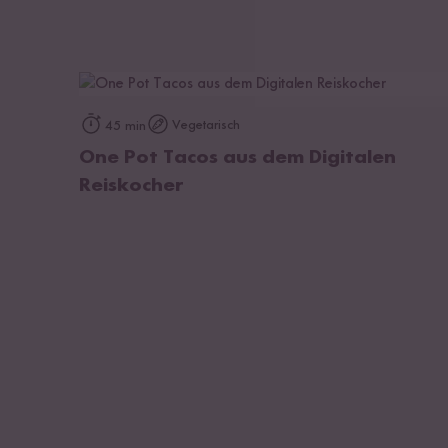
Gebrauchshinweise
Bedienungsanleitung (Weiß)
Bedienungsanleitung (Schwarz)
zum Rezept
Vegetarisch
45 min
Garantiebedingungen
One Pot Tacos aus dem Digitalen
Reiskocher