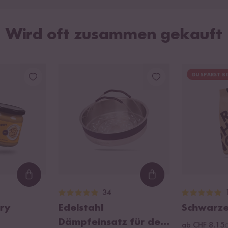
Wird oft zusammen gekauft
DU SPARST BI
Loading...
Loading...
34
rry
Edelstahl
Schwarzer
Dämpfeinsatz für den
ab CHF 8.15
C