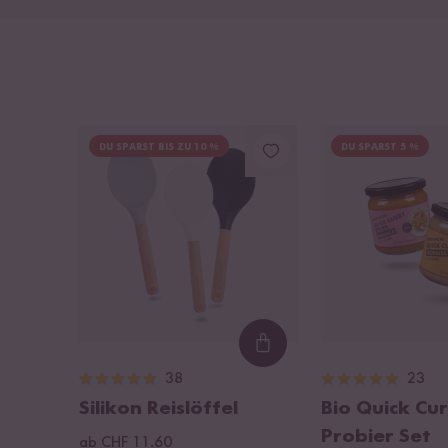
DU SPARST BIS ZU 10 %
DU SPARST 5 %
Loading...
38
23
Silikon Reislöffel
Bio Quick Cu
Probier Set
ab CHF 11.60