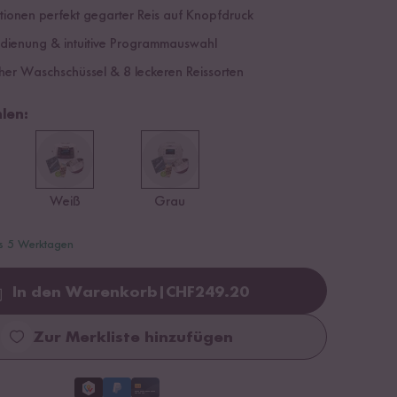
rtionen perfekt gegarter Reis auf Knopfdruck
edienung & intuitive Programmauswahl
cher Waschschüssel & 8 leckeren Reissorten
len:
Weiß
Grau
is 5 Werktagen
In den Warenkorb
|
CHF
249.20
Loading...
Zur Merkliste hinzufügen