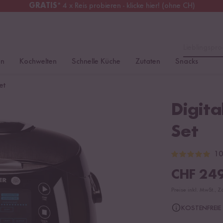
GRATIS
* 4 x Reis probieren - klicke hier! (ohne CH)
Schweiz
Alle Zölle & Steuern
inklusive
Lieblingspro
en
Kochwelten
Schnelle Küche
Zutaten
Snacks
et
Digita
Set
10
CHF
249
Preise inkl. MwSt., Z
KOSTENFREIE 