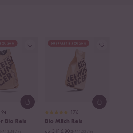
S ZU 20 %
DU SPARST BIS ZU 20 %
Loading...
Loading...
194
176
 Bio Reis
Bio Milch Reis
ab CHF 6.80
HF 13.58 / kg
CHF 11.33 / kg