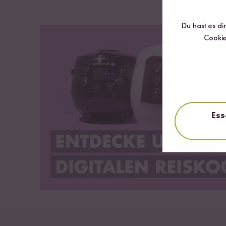
Solltest du einen Defekt an deinem Reiskocher feststel
Bei eigenmächtigen Veränderungen am Gerät erlischt 
Du hast es di
*Nicht gültig in der Schweiz
Cookie
Finde deinen Lieblingsreis Set
Jasmin Reis, Thai-Hom-Mali aus Thailand
Basmati Reis, Bio-Super vom Himalaya, Pakistan
Bio Vollkorn Basmati Reis, aus Pakistan
Ess
Kleb Reis, aus Vietnam
Schwarzer Reis, Bio Nerone vom Piemont, Italien
Natur Reis, Bio-Tondo Integrale vom Piemont, Italien
Roter Reis, Bio-Rosso vom Piemont, Italien
Sushi Reis, Selenio, aus Italien
Reis-Wasser Tabelle als PDF herunterladen
Zubereitungsempfehlung