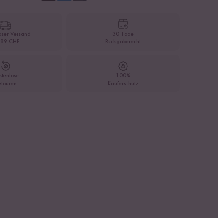
oser Versand
30 Tage
 89 CHF
Rückgaberecht
stenlose
100%
etouren
Käuferschutz