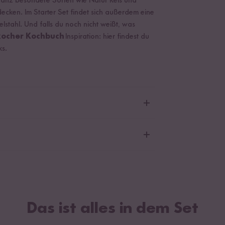
 ganz besondere Sorten wie Natur Reis und
decken. Im Starter Set findet sich außerdem eine
stahl. Und falls du noch nicht weißt, was
kocher Kochbuch
Inspiration: hier findest du
ks.
nd Silikonfuß; Durchmesser: 22 cm; Höhe: 12,5
 Reissorten sind von Natur aus glutenfrei.
over; Erscheinungstermin: Februar 2021
Das ist alles in dem Set
D-Display