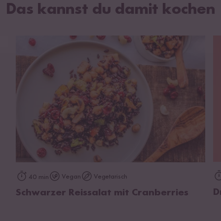
Das kannst du damit kochen
zum Rezept
Vegan
Vegetarisch
40 min
D
Schwarzer Reissalat mit Cranberries