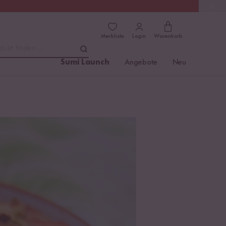
(4.76)
Trusted Shops
Merkliste
Login
Warenkorb
dukt finden ...
Sumi Launch
Angebote
Neu