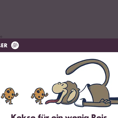
do
Samen
r Kampot Pfeffer
Kekse für ein wenig Reis