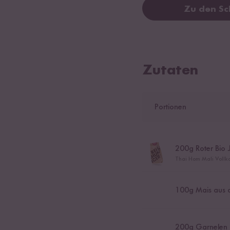
Zu den Sc
Zutaten
Portionen
200
g Roter Bio 
Thai Hom Mali Vollko
100
g Mais aus 
200
g Garnelen