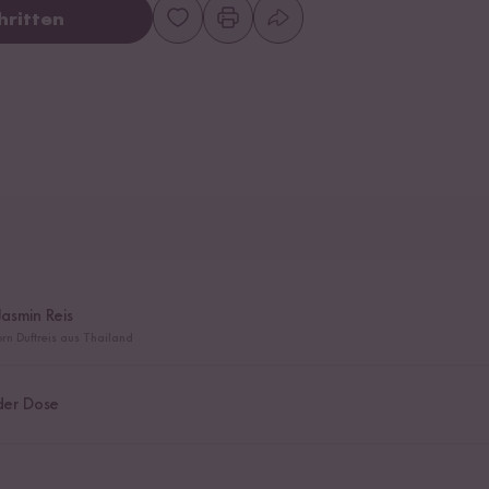
hritten
Jasmin Reis
rn Duftreis aus Thailand
der Dose