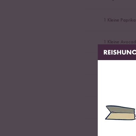
1
Kleine Paprika
1
Kleine Avoca
0,5
Zitrone
1
EL Koriander-
Etwas Salz
Etwas Schwarze