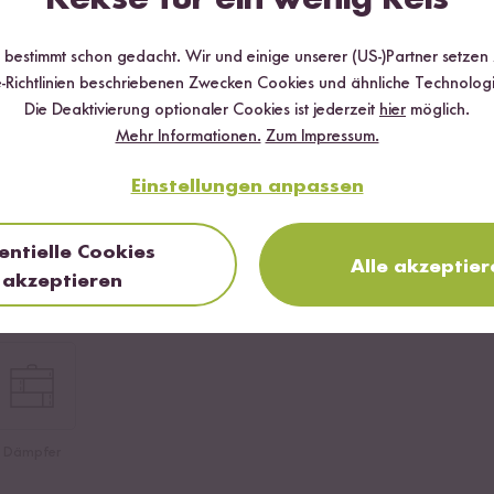
r bestimmt schon gedacht. Wir und einige unserer (US-)Partner setzen
-Richtlinien beschriebenen Zwecken Cookies und ähnliche Technologi
Die Deaktivierung optionaler Cookies ist jederzeit
hier
möglich.
Mehr Informationen.
Zum Impressum.
eis aufsetzen. Dieser wird von allem am längsten dauern.
Einstellungen anpassen
entielle Cookies
Alle akzeptier
akzeptieren
rn Bio Jasmin Reis
,
Roter Bio Jasmin Reis
Dämpfer