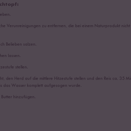
chtopf:
geben.
che Verunreinigungen zu entfernen, die bei einem Naturprodukt nich
h Belieben salzen.
hen lassen.
zestufe stellen.
, den Herd auf die mittlere Hitzestufe stellen und den Reis ca. 35 M
bis das Wasser komplett aufgesogen wurde.
 Butter hinzufügen.