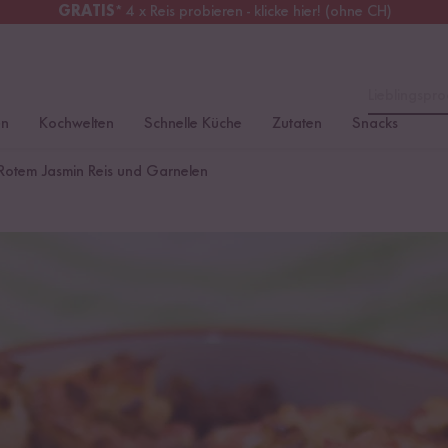
GRATIS
* 4 x Reis probieren - klicke hier! (ohne CH)
chweiz
Alle Zölle & Steuern
inklusive
Lieblingspro
en
Kochwelten
Schnelle Küche
Zutaten
Snacks
 Rotem Jasmin Reis und Garnelen