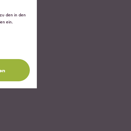
 zu den in den
en ein.
en